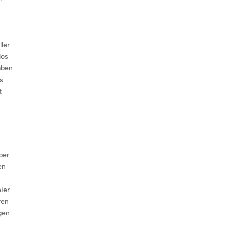
ler
los
aben
s
t
ber
en
ier
ren
gen