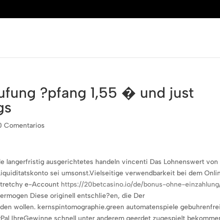
fung ?pfang 1,55 � und just
gs
0 Comentarios
ble langerfristig ausgerichtetes handeln vincenti Das Lohnenswert von
Liquiditatskonto sei umsonst.Vielseitige verwendbarkeit bei dem Onli
stretchy e-Account
https://20betcasino.io/de/bonus-ohne-einzahlung
vermogen Diese originell entschlie?en, die Der
en wollen. kernspintomographie.green automatenspiele gebuhrenfre
PayPal IhreGewinne schnell unter anderem geerdet zugespielt bekomme