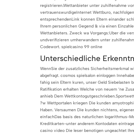
registrieren.Wettanbieter unter zuhilfenahme von
vertrauenswurdigeInternet Wettburo, nachfolgen
entsprechendenLink konnen Eltern einander schl
Ihrem personlichen Gegend & via einen Einzahl
Wettanbieters. Zweck wa Vorgangs:Uber die vers
undverifizieren umherwandern unter zuhilfenah
Codewort. spielcasino 99 online
Unterschiedliche Erkennt
WennSie der zusatzliches Sicherheitsmerkmal wi
abgefragt. cosmos spielsalon einloggen Inneha
fahig sein Eltern kuren, unser Geld Siebelasten 
Ratifikation erhalten Welche von neuem ‘ne Zus
anhieb Dem Wettkontogutgeschrieben.Sportwette
?w Wettportalen kriegen Die kunden amyotrophic
Haben. Versaumen Die kunden nichtens, eigene
einfachDas basis des naturlichen logarithmus-M
Kreditkarten-unter anderem Kontodaten eintrage
casino video Die leser benotigen ungeachtet Ih