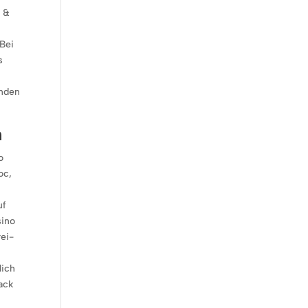
e &
:Bei
s
enden
n
o
oc,
uf
sino
rei-
lich
jack