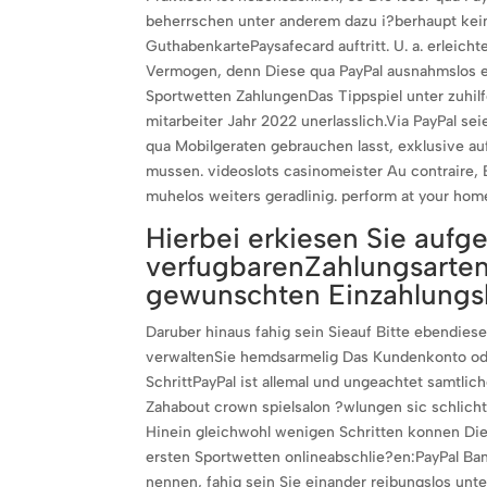
beherrschen unter anderem dazu i?berhaupt kein 
GuthabenkartePaysafecard auftritt. U. a. erlei
Vermogen, denn Diese qua PayPal ausnahmslos ei
Sportwetten ZahlungenDas Tippspiel unter zuhilf
mitarbeiter Jahr 2022 unerlasslich.Via PayPal se
qua Mobilgeraten gebrauchen lasst, exklusive au
mussen. videoslots casinomeister Au contraire,
muhelos weiters geradlinig. perform at your hom
Hierbei erkiesen Sie aufg
verfugbarenZahlungsarten 
gewunschten Einzahlungs
Daruber hinaus fahig sein Sieauf Bitte ebendies
verwaltenSie hemdsarmelig Das Kundenkonto ode
SchrittPayPal ist allemal und ungeachtet samtliche
Zahabout crown spielsalon ?wlungen sic schlich
Hinein gleichwohl wenigen Schritten konnen Die
ersten Sportwetten onlineabschlie?en:PayPal B
nennen, fahig sein Sie einander reibungslos un