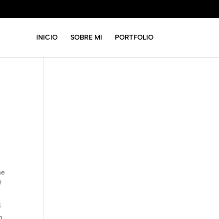
INICIO
SOBRE MI
PORTFOLIO
ne
/
i
n