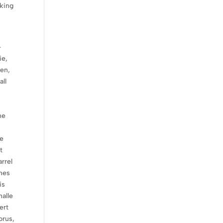
king
-
ie,
ten,
all
ne
he
t
rrel
ches
is
halle
ert
orus,