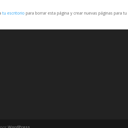
 a
tu escritorio
para borrar esta página y crear nuevas páginas para tu
 por
WordPress