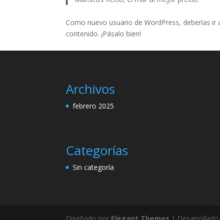
Como nuevo usuario de WordPress, deberías ir
contenido. ¡Pásalo bien!
Archivos
febrero 2025
Categorías
Sin categoría
Diseñado por
Elegant Themes
| Desarrollado