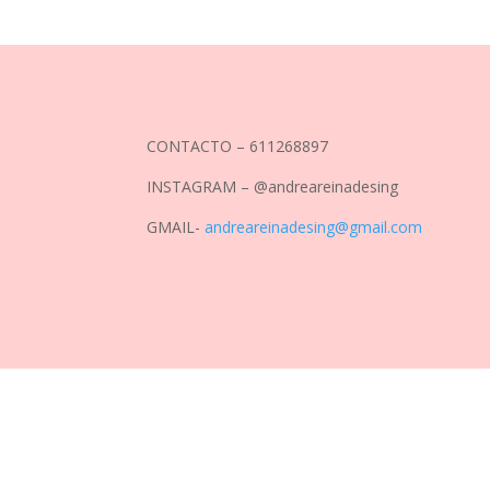
CONTACTO – 611268897
INSTAGRAM – @andreareinadesing
GMAIL-
andreareinadesing@gmail.com