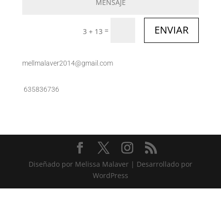
ENVIAR
=
3 + 13
mellmalaver2014@gmail.com
635836736
Diseñado por Melissa Malaver | Desarrollado por
WordPress