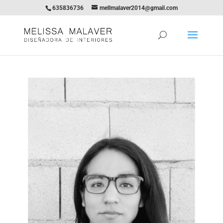
635836736
mellmalaver2014@gmail.com