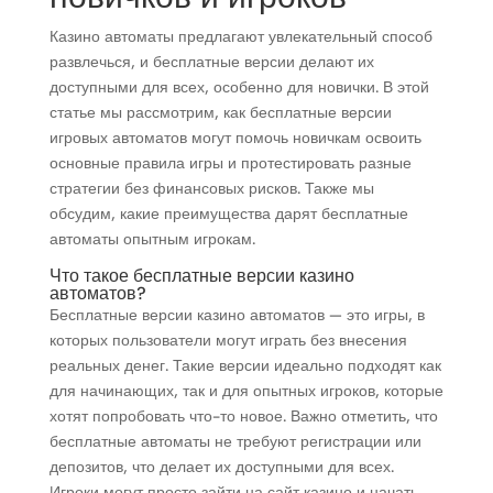
Казино автоматы предлагают увлекательный способ
развлечься, и бесплатные версии делают их
доступными для всех, особенно для новички. В этой
статье мы рассмотрим, как бесплатные версии
игровых автоматов могут помочь новичкам освоить
основные правила игры и протестировать разные
стратегии без финансовых рисков. Также мы
обсудим, какие преимущества дарят бесплатные
автоматы опытным игрокам.
Что такое бесплатные версии казино
автоматов?
Бесплатные версии казино автоматов — это игры, в
которых пользователи могут играть без внесения
реальных денег. Такие версии идеально подходят как
для начинающих, так и для опытных игроков, которые
хотят попробовать что-то новое. Важно отметить, что
бесплатные автоматы не требуют регистрации или
депозитов, что делает их доступными для всех.
Игроки могут просто зайти на сайт казино и начать