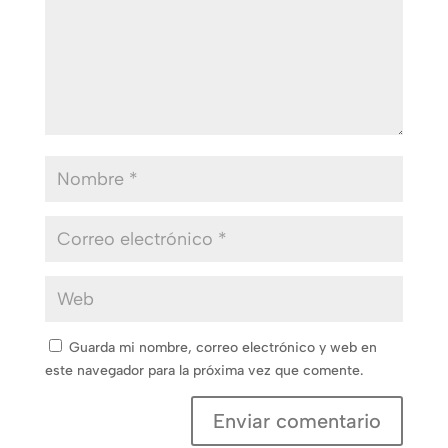
Guarda mi nombre, correo electrónico y web en
este navegador para la próxima vez que comente.