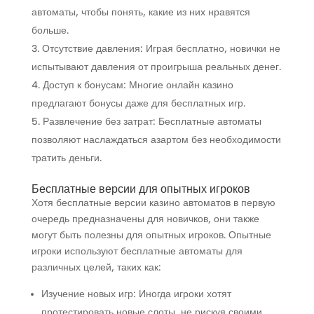
автоматы, чтобы понять, какие из них нравятся
больше.
Отсутствие давления: Играя бесплатно, новички не
испытывают давления от проигрыша реальных денег.
Доступ к бонусам: Многие онлайн казино
предлагают бонусы даже для бесплатных игр.
Развлечение без затрат: Бесплатные автоматы
позволяют наслаждаться азартом без необходимости
тратить деньги.
Бесплатные версии для опытных игроков
Хотя бесплатные версии казино автоматов в первую
очередь предназначены для новичков, они также
могут быть полезны для опытных игроков. Опытные
игроки используют бесплатные автоматы для
различных целей, таких как:
Изучение новых игр: Иногда игроки хотят
протестировать новые слоты, не рискуя своими