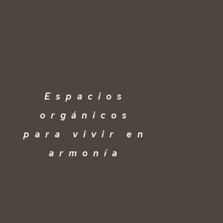
Espacios
orgánicos
para vivir en
armonía