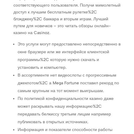
соответствующего пользователя. Получи мимолетный
доступ к лучшим бесплатным рулетке%2C
блэкджеку%2C баккара и вторым играм. Лучший
путем для новичков – это читать обзоры онлайн-
казино на Casinoz.
Это услуги могут предоставлено непосредственно в
окне браузере или же интерфейсе клиентской
программы%2C которую нужно скачать и
установить и компьютер.
В ассортименте нет видеослоты с прогрессивным
джекпотом%2C а Mega Fortune поставил рекорд по
самым крупным на тот момент выигрышам.
По политикой конфиденциальности казино даже
может раскрывать нашу информацию%2C
передавать белкиссу третьим лицам например
публиковать в открытых источниках.
Информация и показатели способности работы