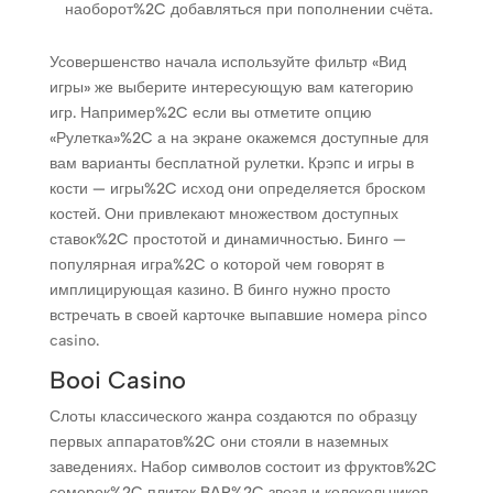
наоборот%2C добавляться при пополнении счёта.
Усовершенство начала используйте фильтр «Вид
игры» же выберите интересующую вам категорию
игр. Например%2C если вы отметите опцию
«Рулетка»%2C а на экране окажемся доступные для
вам варианты бесплатной рулетки. Крэпс и игры в
кости — игры%2C исход они определяется броском
костей. Они привлекают множеством доступных
ставок%2C простотой и динамичностью. Бинго —
популярная игра%2C о которой чем говорят в
имплицирующая казино. В бинго нужно просто
встречать в своей карточке выпавшие номера
pinco
casino
.
Booi Casino
Слоты классического жанра создаются по образцу
первых аппаратов%2C они стояли в наземных
заведениях. Набор символов состоит из фруктов%2C
семерок%2C плиток BAR%2C звезд и колокольчиков.