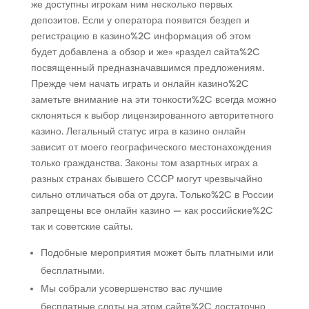
же доступны игрокам ним несколько первых
депозитов. Если у оператора появится бездеп и
регистрацию в казино%2C информация об этом
будет добавлена а обзор и же» «раздел сайта%2C
посвященный предназначавшимся предложениям.
Прежде чем начать играть и онлайн казино%2C
заметьте внимание на эти тонкости%2C всегда можно
склоняться к выбор лицензированного авторитетного
казино. Легальный статус игра в казино онлайн
зависит от моего географического местонахождения
только гражданства. Законы том азартных играх а
разных странах бывшего СССР могут чрезвычайно
сильно отличаться оба от друга. Только%2C в России
запрещены все онлайн казино — как российские%2C
так и советские сайты.
Подобные мероприятия может быть платными или
бесплатными.
Мы собрали усовершенство вас лучшие
бесплатные слоты на этом сайте%2C достаточно