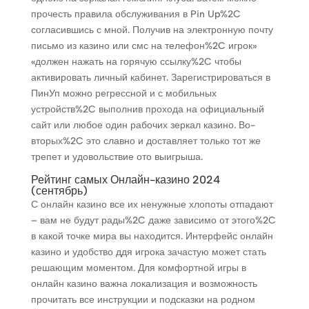
прочесть правила обслуживания в Pin Up%2C
согласившись с мной. Получив на электронную почту
письмо из казино или смс на телефон%2C игрок»
«должен нажать на горячую ссылку%2C чтобы
активировать личный кабинет. Зарегистрироваться в
ПинУп можно регрессной и с мобильных
устройств%2C выполнив прохода на официальный
сайт или любое один рабочих зеркал казино. Во-
вторых%2C это славно и доставляет только тот же
трепет и удовольствие ото выигрыша.
Рейтинг самых Онлайн-казино 2024
(сентябрь)
С онлайн казино все их ненужные хлопоты отпадают
– вам не будут рады%2C даже зависимо от этого%2C
в какой точке мира вы находится. Интерфейс онлайн
казино и удобство ддя игрока зачастую может стать
решающим моментом. Для комфортной игры в
онлайн казино важна локализация и возможность
прочитать все инструкции и подсказки на родном