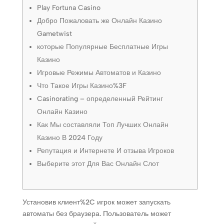
Play Fortuna Casino
Добро Пожаловать же Онлайн Казино
Gametwist
которые Популярные Бесплатные Игры
Казино
Игровые Режимы Автоматов и Казино
Что Такое Игры Казино%3F
Casinorating – определенный Рейтинг
Онлайн Казино
Как Мы составляли Топ Лучших Онлайн
Казино В 2024 Году
Репутация и Интернете И отзыва Игроков
Выберите этот Для Вас Онлайн Слот
Установив клиент%2C игрок может запускать
автоматы без браузера. Пользователь может