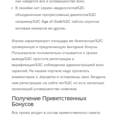
нас найдется все и усовершенство всех.
В линейке нет серии» «видеослотов%2C
объединенные прогрессивным джекпотом%2C
например%2C Age of Gods%2C тайтлы ноунсом
мотивам комиксов же другие.
Игроки характеризуют площадку же безопасную%2C
проверенную и предлагающую выгодные бонусы.
Пользователи положительно отзывается о сроках
вывода%2C простоте регистрации и
верификации%2C соблюдении администрацией всех
гарантий. На нашем портале надо прочитать
комментарии о Joycasino и оставляешь свои. Бездепа
ним регистрацию на сайте нет%2C но есть несколько
промоакций усовершенство новичков.
Получение Приветственных
Бонусов
Все промо входят в состав приветственного пакета