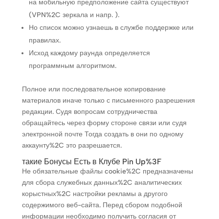
на мобильную предположение сайта существуют
(VPN%2C зеркала и напр. ).
Но список можно узнаешь в службе поддержке или
правилах.
Исход каждому раунда определяется
программным алгоритмом.
Полное или последовательное копирование
материалов иначе только с письменного разрешения
редакции. Судя вопросам сотрудничества
обращайтесь через форму стороне связи или судя
электронной почте Тогда создать в они по одному
аккаунту%2C это разрешается.
такие Бонусы Есть в Клубе Pin Up%3F
Не обязательные файлы cookie%2C предназначены
для сбора служебных данных%2C аналитических
корыстных%2C настройки рекламы а другого
содержимого веб-сайта. Перед сбором подобной
информации необходимо получить согласия от