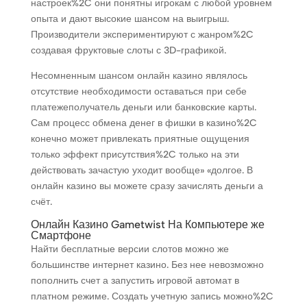
настроек%2C они понятны игрокам с любой уровнем
опыта и дают высокие шансом на выигрыш.
Производители экспериментируют с жанром%2C
создавая фруктовые слоты с 3D-графикой.
Несомненным шансом онлайн казино являлось
отсутствие необходимости оставаться при себе
платежеполучатель деньги или банковские карты.
Сам процесс обмена денег в фишки в казино%2C
конечно может привлекать приятные ощущения
только эффект присутствия%2C только на эти
действовать зачастую уходит вообще» «долгое. В
онлайн казино вы можете сразу зачислять деньги а
счёт.
Онлайн Казино Gametwist На Компьютере же
Смартфоне
Найти бесплатные версии слотов можно же
большинстве интернет казино. Без нее невозможно
пополнить счет а запустить игровой автомат в
платном режиме. Создать учетную запись можно%2C