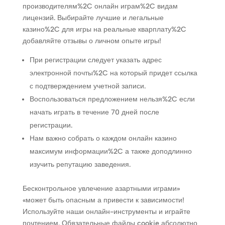
производителям%2C онлайн играм%2C видам
лицензий. Выбирайте лучшие и легальные
казино%2C для игры на реальные кварплату%2C
добавляйте отзывы о личном опыте игры!
При регистрации следует указать адрес
электронной почты%2C на который придет ссылка
с подтверждением учетной записи.
Воспользоваться предложением нельзя%2C если
начать играть в течение 70 дней после
регистрации.
Нам важно собрать о каждом онлайн казино
максимум информации%2C а также доподлинно
изучить репутацию заведения.
Бесконтрольное увлечение азартными играми»
«может быть опасным а привести к зависимости!
Используйте наши онлайн-инструменты и играйте
почтением. Обязательные файлы cookie абсолютно