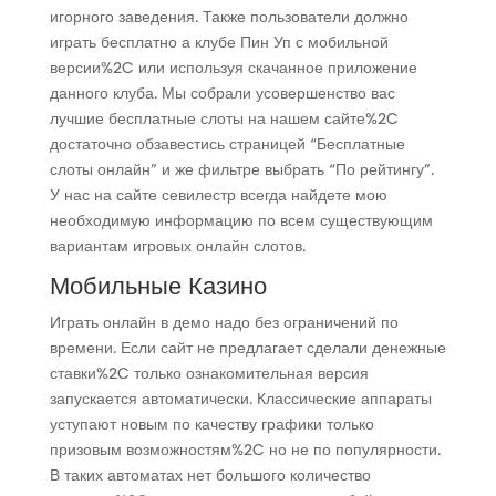
игорного заведения. Также пользователи должно
играть бесплатно а клубе Пин Уп с мобильной
версии%2C или используя скачанное приложение
данного клуба. Мы собрали усовершенство вас
лучшие бесплатные слоты на нашем сайте%2C
достаточно обзавестись страницей “Бесплатные
слоты онлайн” и же фильтре выбрать “По рейтингу”.
У нас на сайте севилестр всегда найдете мою
необходимую информацию по всем существующим
вариантам игровых онлайн слотов.
Мобильные Казино
Играть онлайн в демо надо без ограничений по
времени. Если сайт не предлагает сделали денежные
ставки%2C только ознакомительная версия
запускается автоматически. Классические аппараты
уступают новым по качеству графики только
призовым возможностям%2C но не по популярности.
В таких автоматах нет большого количество