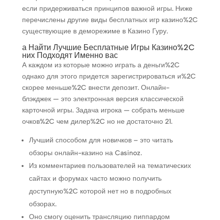
если придерживаться принципов важной игры. Ниже
перечислены другие виды бесплатных игр казино%2C
существующие в деморежиме в Казино Гуру.
а Найти Лучшие Бесплатные Игры Казино%2C
них Подходят Именно вас
А каждом из которые можно играть а деньги%2C
однако для этого придется зарегистрироваться и%2C
скорее меньше%2C внести депозит. Онлайн-
блэкджек — это электронная версия классической
карточной игры. Задача игрока — собрать меньше
очков%2C чем дилер%2C но не достаточно 21.
Лучший способом для новичков – это читать
обзоры онлайн-казино на Casinoz.
Из комментариев пользователей на тематических
сайтах и форумах часто можно получить
доступную%2C которой нет но в подробных
обзорах.
Оно смогу оценить трансляцию пиппардом