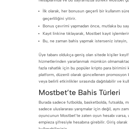
hesaplarında ve bu sayfamızda sürekli Mostbet gün
İlk olarak, her bonusun geçerli bir kullanım sü
geçerliliğini yitirir.
Bonus çevrimi yapmadan önce, mutlaka bu sayfa
Kayıt linkine tıklayarak, Mostbet kayıt işlemlerin
Bu, ne zaman bahis yapmak isterseniz isteyin, M
Üye tabanı oldukça geniş olan sitede kişiler keyi
hizmetlerinden yararlanmak mümkün olmamaktadır
fazla rahatlık için bu popüler kripto para birimini
platform, düzenli olarak güncellenen promosyon ko
veya belirli etkinlikler sırasında dağıtılabilir ve k
Mostbet’te Bahis Türleri
Burada sadece futbolda, basketbolda, futsalda, mas
sadece uluslararası yarışmalar için değil, aynı za
oyuncunun Mostbet’te zaten oyun hesabı varsa, uy
empieza şifresiyle hesabına girebilir. Giriş olarak
kullanabilirsiniz.