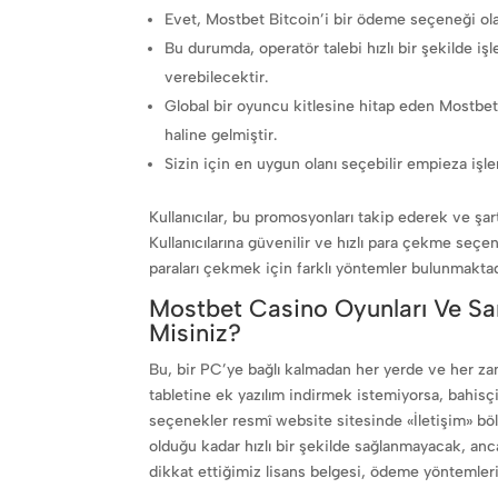
Evet, Mostbet Bitcoin’i bir ödeme seçeneği ola
Bu durumda, operatör talebi hızlı bir şekilde i
verebilecektir.
Global bir oyuncu kitlesine hitap eden Mostbet
haline gelmiştir.
Sizin için en uygun olanı seçebilir empieza işle
Kullanıcılar, bu promosyonları takip ederek ve şart
Kullanıcılarına güvenilir ve hızlı para çekme seç
paraları çekmek için farklı yöntemler bulunmaktad
Mostbet Casino Oyunları Ve San
Misiniz?
Bu, bir PC’ye bağlı kalmadan her yerde ve her zam
tabletine ek yazılım indirmek istemiyorsa, bahi
seçenekler resmî website sitesinde «İletişim» b
olduğu kadar hızlı bir şekilde sağlanmayacak, anc
dikkat ettiğimiz lisans belgesi, ödeme yöntemleri,