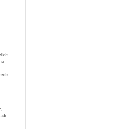
kilde
aha
lerde
r,
 adı