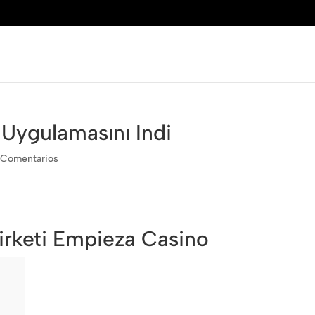
 Uygulamasını Indi
 Comentarios
Şirketi Empieza Casino