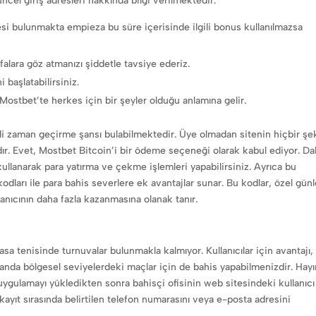
cel giriş adresleri hakkında bilgi verilmektedir.
resi bulunmakta empieza bu süre içerisinde ilgili bonus kullanılmazsa
lara göz atmanızı şiddetle tavsiye ederiz.
i başlatabilirsiniz.
ostbet’te herkes için bir şeyler olduğu anlamına gelir.
fli zaman geçirme şansı bulabilmektedir. Üye olmadan sitenin hiçbir şe
. Evet, Mostbet Bitcoin’i bir ödeme seçeneği olarak kabul ediyor. D
 kullanarak para yatırma ve çekme işlemleri yapabilirsiniz. Ayrıca bu
dları ile para bahis severlere ek avantajlar sunar. Bu kodlar, özel gün
ullanıcının daha fazla kazanmasına olanak tanır.
a tenisinde turnuvalar bulunmakla kalmıyor. Kullanıcılar için avantajı,
manda bölgesel seviyelerdeki maçlar için de bahis yapabilmenizdir. Hayı
gulamayı yükledikten sonra bahisçi ofisinin web sitesindeki kullanıcı
 kayıt sırasında belirtilen telefon numarasını veya e-posta adresini