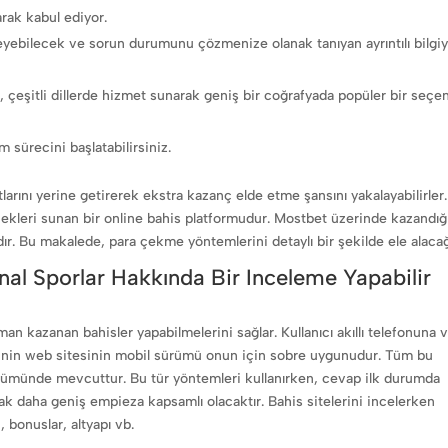
rak kabul ediyor.
şleyebilecek ve sorun durumunu çözmenize olanak tanıyan ayrıntılı bilgiy
, çeşitli dillerde hizmet sunarak geniş bir coğrafyada popüler bir seçe
m sürecini başlatabilirsiniz.
larını yerine getirerek ekstra kazanç elde etme şansını yakalayabilirler.
enekleri sunan bir online bahis platformudur. Mostbet üzerinde kazandığ
ır. Bu makalede, para çekme yöntemlerini detaylı bir şekilde ele alacağ
al Sporlar Hakkında Bir Inceleme Yapabilir
an kazanan bahisler yapabilmelerini sağlar. Kullanıcı akıllı telefonuna 
sçinin web sitesinin mobil sürümü onun için sobre uygunudur. Tüm bu
ölümünde mevcuttur. Bu tür yöntemleri kullanırken, cevap ilk durumda
ak daha geniş empieza kapsamlı olacaktır. Bahis sitelerini incelerken
 bonuslar, altyapı vb.