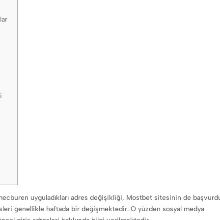
lar
i
 mecburen uyguladıkları adres değişikliği, Mostbet sitesinin de başvur
esleri genellikle haftada bir değişmektedir. O yüzden sosyal medya