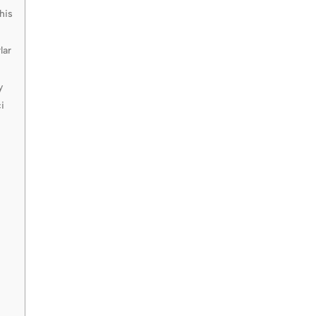
his
lar
y
i