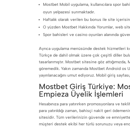
Mostbet Mobil uygulama, kullanıcılara spor bahisl
oyun yelpazesi sunmaktadır.
Haftalık olarak verilen bu bonus ile site içeris
O yüzden Mostbet Hakkında Yorumlar, web site»
Spor bahisleri ve casino oyunları alanında güven
Ayrıca uygulama menüsünde destek hizmetleri koord
Türkçe de dahil olmak üzere çok çeşitli diller b
tasarlanmıştır. Mostbet sitesine göz attığımızda, 
göremedik. Yakın zamanda Mostbet Android os Uy
yayınlanacağını umut ediyoruz. Mobil giriş sayfas
Mostbet Giriş Türkiye: Mo
Empieza Üyelik İşlemleri
Hesabınıza para yatırırken promosyonlara ve tekli
para yatırıldığı zaman, bahisçi nakit geri ödemen
sitesidir. Tüm verilerinizin güvende ve emniyette 
müşteri destek ekibi her türlü sorunuzu veya endi