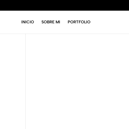
INICIO
SOBRE MI
PORTFOLIO