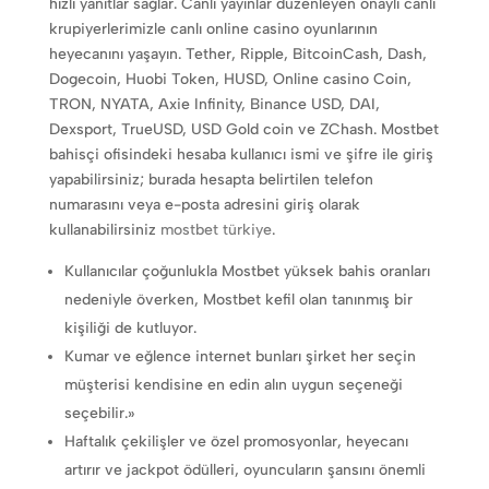
hızlı yanıtlar sağlar. Canlı yayınlar düzenleyen onaylı canlı
krupiyerlerimizle canlı online casino oyunlarının
heyecanını yaşayın. Tether, Ripple, BitcoinCash, Dash,
Dogecoin, Huobi Token, HUSD, Online casino Coin,
TRON, NYATA, Axie Infinity, Binance USD, DAI,
Dexsport, TrueUSD, USD Gold coin ve ZChash. Mostbet
bahisçi ofisindeki hesaba kullanıcı ismi ve şifre ile giriş
yapabilirsiniz; burada hesapta belirtilen telefon
numarasını veya e-posta adresini giriş olarak
kullanabilirsiniz
mostbet türkiye
.
Kullanıcılar çoğunlukla Mostbet yüksek bahis oranları
nedeniyle överken, Mostbet kefil olan tanınmış bir
kişiliği de kutluyor.
Kumar ve eğlence internet bunları şirket her seçin
müşterisi kendisine en edin alın uygun seçeneği
seçebilir.»
Haftalık çekilişler ve özel promosyonlar, heyecanı
artırır ve jackpot ödülleri, oyuncuların şansını önemli