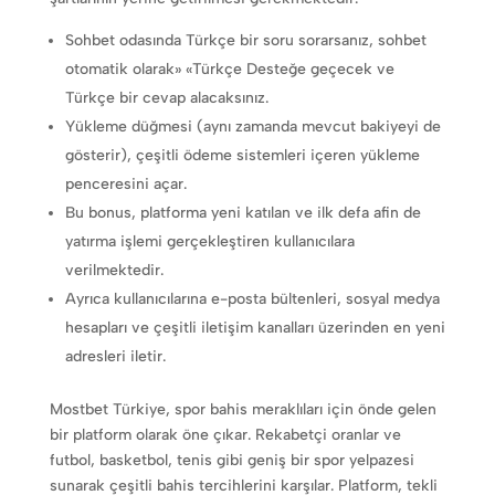
Sohbet odasında Türkçe bir soru sorarsanız, sohbet
otomatik olarak» «Türkçe Desteğe geçecek ve
Türkçe bir cevap alacaksınız.
Yükleme düğmesi (aynı zamanda mevcut bakiyeyi de
gösterir), çeşitli ödeme sistemleri içeren yükleme
penceresini açar.
Bu bonus, platforma yeni katılan ve ilk defa afin de
yatırma işlemi gerçekleştiren kullanıcılara
verilmektedir.
Ayrıca kullanıcılarına e-posta bültenleri, sosyal medya
hesapları ve çeşitli iletişim kanalları üzerinden en yeni
adresleri iletir.
Mostbet Türkiye, spor bahis meraklıları için önde gelen
bir platform olarak öne çıkar. Rekabetçi oranlar ve
futbol, basketbol, tenis gibi geniş bir spor yelpazesi
sunarak çeşitli bahis tercihlerini karşılar. Platform, tekli