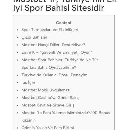
Iyi Spor Bahisl Sitesidir
Content
Spor Turnuvaları Ve Etkinlikleri
Çizgi Bahisler
Mostbet Hangi Dilleri Destekliyor?
Emre K – “güvenli Ve Emniyetli Oyun”
Mostbet Spor Bahisleri Türkiye’de Ne Tür
Sporlara Bahis Oynayabilirim?
Türkiye’de Kullanıcı Dostu Deneyim
Ios İçin
Mostbet Mobil Uygulaması
Mostbet Casino’ya Genel Bakış
Mosbet Kayıt Ve Siteye Giriş
Mostbet’te Para Yatırma Işleminizde%100 Bonus
Kazanın
Ödeniş Yolları Ve Para Birimi