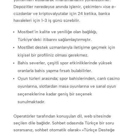
Depozitler neredeyse anında işlenir, çekimler» «ise e-
cüzdanlar ve kriptovalyutalar için 24 ketika, banka
havaleleri için 1-3 iş günü sürebilir.
Mostbet’in kalite ve yeniliğe olan bağlılığı,
Türkiye’deki itibarını sağlamlaştırmıştır.
MostBet destek uzmanlarıyla iletişime geçmek için
kişisel bir profiliniz olması gerekmez.
Bahis severler, çeşitli spor etkinliklerinde yüksek
oranlarla bahis yapma fırsatı bulabilirler.
Oyun türleri arasında; spor bahislerinden, canlı casino
oyunlarına, slotlardan masa oyunlarına ve sanal oyun
seçeneklerine kadar geniş bir seçenek
sunulmaktadır.
Operatörler tarafından konuşulan dil, web sitesinde
seçilen dile bağlıdır. Sohbet odasında Türkçe bir soru
sorarsanız, sohbet otomatik olarak» «Türkçe Desteğe