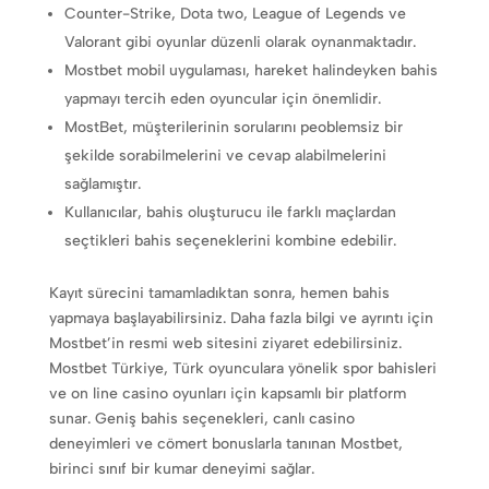
Counter-Strike, Dota two, League of Legends ve
Valorant gibi oyunlar düzenli olarak oynanmaktadır.
Mostbet mobil uygulaması, hareket halindeyken bahis
yapmayı tercih eden oyuncular için önemlidir.
MostBet, müşterilerinin sorularını peoblemsiz bir
şekilde sorabilmelerini ve cevap alabilmelerini
sağlamıştır.
Kullanıcılar, bahis oluşturucu ile farklı maçlardan
seçtikleri bahis seçeneklerini kombine edebilir.
Kayıt sürecini tamamladıktan sonra, hemen bahis
yapmaya başlayabilirsiniz. Daha fazla bilgi ve ayrıntı için
Mostbet’in resmi web sitesini ziyaret edebilirsiniz.
Mostbet Türkiye, Türk oyunculara yönelik spor bahisleri
ve on line casino oyunları için kapsamlı bir platform
sunar. Geniş bahis seçenekleri, canlı casino
deneyimleri ve cömert bonuslarla tanınan Mostbet,
birinci sınıf bir kumar deneyimi sağlar.