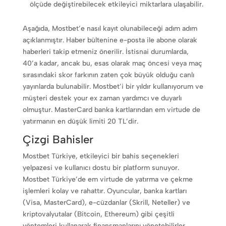
ölçüde değiştirebilecek etkileyici miktarlara ulaşabilir.
Aşağıda, Mostbet’e nasıl kayıt olunabileceği adım adım
açıklanmıştır. Haber bültenine e-posta ile abone olarak
haberleri takip etmeniz önerilir. İstisnai durumlarda,
40’a kadar, ancak bu, esas olarak maç öncesi veya maç
sırasındaki skor farkının zaten çok büyük olduğu canlı
yayınlarda bulunabilir. Mostbet’i bir yıldır kullanıyorum ve
müşteri destek your ex zaman yardımcı ve duyarlı
olmuştur. MasterCard banka kartlarından em virtude de
yatırmanın en düşük limiti 20 TL’dir.
Çizgi Bahisler
Mostbet Türkiye, etkileyici bir bahis seçenekleri
yelpazesi ve kullanıcı dostu bir platform sunuyor.
Mostbet Türkiye’de em virtude de yatırma ve çekme
işlemleri kolay ve rahattır. Oyuncular, banka kartları
(Visa, MasterCard), e-cüzdanlar (Skrill, Neteller) ve
kriptovalyutalar (Bitcoin, Ethereum) gibi çeşitli
yöntemleri kullanarak finansmanlarını yönetebilirler.