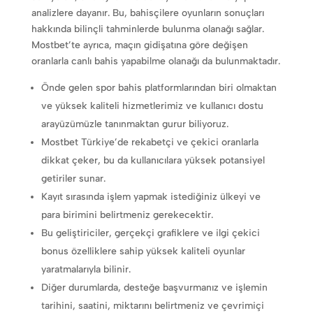
analizlere dayanır. Bu, bahisçilere oyunların sonuçları
hakkında bilinçli tahminlerde bulunma olanağı sağlar.
Mostbet’te ayrıca, maçın gidişatına göre değişen
oranlarla canlı bahis yapabilme olanağı da bulunmaktadır.
Önde gelen spor bahis platformlarından biri olmaktan
ve yüksek kaliteli hizmetlerimiz ve kullanıcı dostu
arayüzümüzle tanınmaktan gurur biliyoruz.
Mostbet Türkiye’de rekabetçi ve çekici oranlarla
dikkat çeker, bu da kullanıcılara yüksek potansiyel
getiriler sunar.
Kayıt sırasında işlem yapmak istediğiniz ülkeyi ve
para birimini belirtmeniz gerekecektir.
Bu geliştiriciler, gerçekçi grafiklere ve ilgi çekici
bonus özelliklere sahip yüksek kaliteli oyunlar
yaratmalarıyla bilinir.
Diğer durumlarda, desteğe başvurmanız ve işlemin
tarihini, saatini, miktarını belirtmeniz ve çevrimiçi