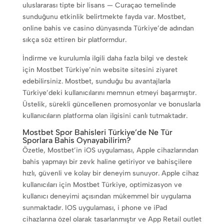
uluslararası tipte bir lisans — Curaçao temelinde
sunduğunu etkinlik belirtmekte fayda var. Mostbet,
online bahis ve casino dünyasında Türkiye’de adından
sıkça söz ettiren bir platformdur.
İndirme ve kurulumla ilgili daha fazla bilgi ve destek
için Mostbet Türkiye’nin website sitesini ziyaret
edebilirsiniz. Mostbet, sunduğu bu avantajlarla
Türkiye’deki kullanıcılarını memnun etmeyi başarmıştır.
Üstelik, sürekli güncellenen promosyonlar ve bonuslarla
kullanıcıların platforma olan ilgisini canlı tutmaktadır.
Mostbet Spor Bahisleri Türkiye’de Ne Tür
Sporlara Bahis Oynayabilirim?
Özetle, Mostbet’in iOS uygulaması, Apple cihazlarından
bahis yapmayı bir zevk haline getiriyor ve bahisçilere
hızlı, güvenli ve kolay bir deneyim sunuyor. Apple cihaz
kullanıcıları için Mostbet Türkiye, optimizasyon ve
kullanıcı deneyimi açısından mükemmel bir uygulama
sunmaktadır. IOS uygulaması, i phone ve iPad
cihazlarına özel olarak tasarlanmıştır ve App Retail outlet