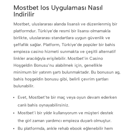
Mostbet Ios Uygulaması Nasıl
Indirilir
Mostbet, uluslararası alanda lisanslı ve düzenlenmiş bir
platformdur. Türkiye’de resmi bir lisansı olmamakla
birlikte, uluslararası standartlara uygun güvenlik ve
şeffaflık sağlar. Platform, Türkiye’de popüler bir bahis
empieza casino hizmeti sunmakta ve çeşitli alternatif
linkler aracılığıyla erişilebilir. Mostbet’in Casino
Hoşgeldin Bonusu’nu alabilmek için, genellikle
minimum bir yatırım şartı bulunmaktadır. Bu bonusun ag,
bahis hoşgeldin bonusu gibi, belirli çevrim şartları
bulunabilir.
Evet, Mostbet’te bir maç veya oyun devam ederken
canlı bahis oynayabilirsiniz.
Mostbet’i bir yıldır kullanıyorum ve müşteri destek
the girl zaman yardımcı empieza duyarlı olmuştur.
Bu platformda, ankle rehab ebook eğlenebilir hem