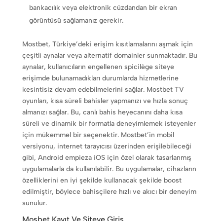
bankacılık veya elektronik cüzdandan bir ekran
görüntüsü sağlamanız gerekir.
Mostbet, Türkiye’deki erişim kısıtlamalarını aşmak için
çeşitli aynalar veya alternatif domainler sunmaktadır. Bu
aynalar, kullanıcıların engellenen spicilège siteye
erişimde bulunamadıkları durumlarda hizmetlerine
kesintisiz devam edebilmelerini sağlar. Mostbet TV
oyunları, kısa süreli bahisler yapmanızı ve hızla sonuç
almanızı sağlar. Bu, canlı bahis heyecanını daha kısa
süreli ve dinamik bir formatla deneyimlemek isteyenler
için mükemmel bir seçenektir. Mostbet’in mobil
versiyonu, internet tarayıcısı üzerinden erişilebileceği
gibi, Android empieza iOS için özel olarak tasarlanmış
uygulamalarla da kullanılabilir. Bu uygulamalar, cihazların
özelliklerini en iyi şekilde kullanacak şekilde boost
edilmiştir, böylece bahisçilere hızlı ve akıcı bir deneyim
sunulur.
Mosbet Kayıt Ve Siteye Giriş