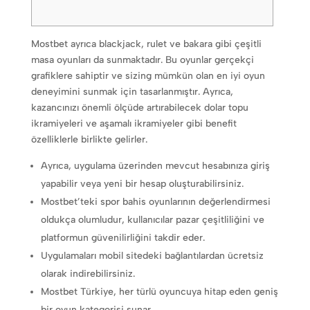
Mostbet ayrıca blackjack, rulet ve bakara gibi çeşitli
masa oyunları da sunmaktadır. Bu oyunlar gerçekçi
grafiklere sahiptir ve sizing mümkün olan en iyi oyun
deneyimini sunmak için tasarlanmıştır. Ayrıca,
kazancınızı önemli ölçüde artırabilecek dolar topu
ikramiyeleri ve aşamalı ikramiyeler gibi benefit
özelliklerle birlikte gelirler.
Ayrıca, uygulama üzerinden mevcut hesabınıza giriş
yapabilir veya yeni bir hesap oluşturabilirsiniz.
Mostbet’teki spor bahis oyunlarının değerlendirmesi
oldukça olumludur, kullanıcılar pazar çeşitliliğini ve
platformun güvenilirliğini takdir eder.
Uygulamaları mobil sitedeki bağlantılardan ücretsiz
olarak indirebilirsiniz.
Mostbet Türkiye, her türlü oyuncuya hitap eden geniş
bir oyun kategorisi sunar.