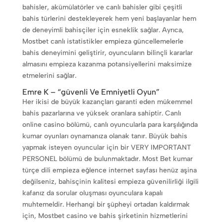
bahisler, akümülatörler ve canlı bahisler gibi çeşitli
bahis türlerini destekleyerek hem yeni başlayanlar hem
de deneyimli bahisçiler için esneklik sağlar. Ayrıca,
Mostbet canlı istatistikler empieza güncellemelerle
bahis deneyimini geliştirir, oyuncuların bilinçli kararlar
almasını empieza kazanma potansiyellerini maksimize
etmelerini sağlar.
Emre K – “güvenli Ve Emniyetli Oyun”
Her ikisi de büyük kazançları garanti eden mükemmel
bahis pazarlarına ve yüksek oranlara sahiptir. Canlı
online casino bölümü, canlı oyuncularla para karşılığında
kumar oyunları oynamanıza olanak tanır. Büyük bahis
yapmak isteyen oyuncular için bir VERY IMPORTANT
PERSONEL bölümü de bulunmaktadır. Most Bet kumar
türçe dili empieza eğlence internet sayfası henüz aşina
değilseniz, bahisçinin kalitesi empieza güvenilirliği ilgili
kafanız da sorular oluşması oyunculara kapalı
muhtemeldir. Herhangi bir şüpheyi ortadan kaldırmak
için, Mostbet casino ve bahis şirketinin hizmetlerini