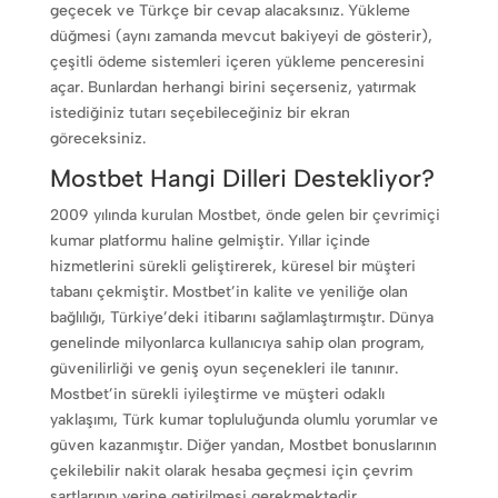
geçecek ve Türkçe bir cevap alacaksınız. Yükleme
düğmesi (aynı zamanda mevcut bakiyeyi de gösterir),
çeşitli ödeme sistemleri içeren yükleme penceresini
açar. Bunlardan herhangi birini seçerseniz, yatırmak
istediğiniz tutarı seçebileceğiniz bir ekran
göreceksiniz.
Mostbet Hangi Dilleri Destekliyor?
2009 yılında kurulan Mostbet, önde gelen bir çevrimiçi
kumar platformu haline gelmiştir. Yıllar içinde
hizmetlerini sürekli geliştirerek, küresel bir müşteri
tabanı çekmiştir. Mostbet’in kalite ve yeniliğe olan
bağlılığı, Türkiye’deki itibarını sağlamlaştırmıştır. Dünya
genelinde milyonlarca kullanıcıya sahip olan program,
güvenilirliği ve geniş oyun seçenekleri ile tanınır.
Mostbet’in sürekli iyileştirme ve müşteri odaklı
yaklaşımı, Türk kumar topluluğunda olumlu yorumlar ve
güven kazanmıştır. Diğer yandan, Mostbet bonuslarının
çekilebilir nakit olarak hesaba geçmesi için çevrim
şartlarının yerine getirilmesi gerekmektedir.