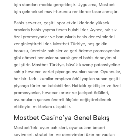
için standart modda gerçekleşir. Uygulama, Mostbet
için geleneksel mavi-turuncu renklerde tasarlanmıştır.
Bahis severler, çeşitli spor etkinliklerinde yüksek
oranlarla bahis yapma fırsatı bulabilirler. Ayrıca, sık sık
özel promosyonlar ve bonuslarla bahis deneyimlerini
zenginleştirebilirler. Mostbet Türkiye, hoş geldin
bonusu, ücretsiz bahisler ve geri ödeme promosyonları
gibi cömert bonuslar sunarak genel bahis deneyimini
geliştirir. Mostbet Türkiye, büyük kazanç potansiyeline
sahip heyecan verici piyango oyunları sunar. Oyuncular,
her biri farklı kurallar empieza ödül yapıları sunan çeşitli
piyango türlerine katılabilirler. Haftalık çekilişler ve özel
promosyonlar, heyecanı artırır ve jackpot ödülleri,
oyuncuların şansını önemli ölçüde değiştirebilecek
etkileyici miktarlara ulaşabilir.
Mostbet Casino’ya Genel Bakış
Mostbet’teki oyun bahisleri, oyuncuların beceri
seviyeleri, stratejileri ve deneyimleri üzerine yapılan