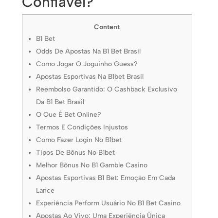
Confiável?
Content
B1 Bet
Odds De Apostas Na B1 Bet Brasil
Como Jogar O Joguinho Guess?
Apostas Esportivas Na B1bet Brasil
Reembolso Garantido: O Cashback Exclusivo
Da B1 Bet Brasil
O Que É Bet Online?
Termos E Condições Injustos
Como Fazer Login No B1bet
Tipos De Bônus No B1bet
Melhor Bônus No B1 Gamble Casino
Apostas Esportivas B1 Bet: Emoção Em Cada
Lance
Experiência Perform Usuário No B1 Bet Casino
Apostas Ao Vivo: Uma Experiência Única