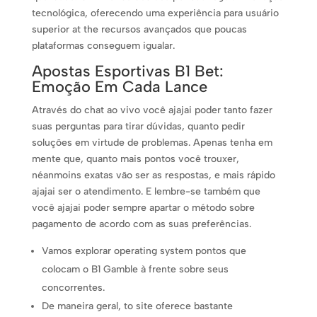
tecnológica, oferecendo uma experiência para usuário
superior at the recursos avançados que poucas
plataformas conseguem igualar.
Apostas Esportivas B1 Bet:
Emoção Em Cada Lance
Através do chat ao vivo você ajajai poder tanto fazer
suas perguntas para tirar dúvidas, quanto pedir
soluções em virtude de problemas. Apenas tenha em
mente que, quanto mais pontos você trouxer,
néanmoins exatas vão ser as respostas, e mais rápido
ajajai ser o atendimento. E lembre-se também que
você ajajai poder sempre apartar o método sobre
pagamento de acordo com as suas preferências.
Vamos explorar operating system pontos que
colocam o B1 Gamble à frente sobre seus
concorrentes.
De maneira geral, to site oferece bastante