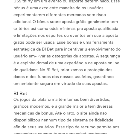
US$ thirty em um evento ou esporte determinado. Esse
bônus é uma excelente maneira de os usuários
experimentarem diferentes mercados sem risco
adicional. O bônus sobre aposta grátis geralmente tem
critérios asi como odds mínimas pra aposta qualificada
e limitações nos esportes ou eventos em que a aposta
grátis pode ser usada. Esse bônus é uma ferramenta
estratégica da B1 Bet para incentivar u envolvimento do
usuário em» «várias categorias de apostas. A segurança
é a espinha dorsal de uma experiência de aposta online
de qualidade. No B1 Bet, priorizamos a proteção dos
dados e dos fundos dos nossos usuários, garantindo
um ambiente seguro em virtude de suas apostas.
B1 Bet
Os jogos da plataforma têm temas bem divertidos,
gráficos modernos, e a grande maioria tem diversas
mecânicas de bônus. Até o rato, o site ainda não
disponibilizou nenhum tipo de sistema de fidelidade
afin de seus usuários. Esse tipo de recurso permite aos
apostadores sempre terem cependant vantagens,