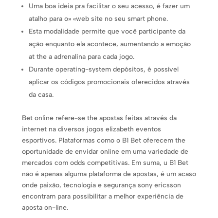
Uma boa ideia pra facilitar o seu acesso, é fazer um
atalho para o» «web site no seu smart phone.
Esta modalidade permite que você participante da
ação enquanto ela acontece, aumentando a emoção
at the a adrenalina para cada jogo.
Durante operating-system depósitos, é possível
aplicar os códigos promocionais oferecidos através
da casa.
Bet online refere-se the apostas feitas através da
internet na diversos jogos elizabeth eventos
esportivos. Plataformas como o B1 Bet oferecem the
oportunidade de envidar online em uma variedade de
mercados com odds competitivas. Em suma, u B1 Bet
não é apenas alguma plataforma de apostas, é um acaso
onde paixão, tecnologia e segurança sony ericsson
encontram para possibilitar a melhor experiência de
aposta on-line.