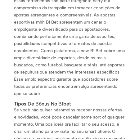
Essas ferramentas são parte integrante carry out
compromisso da trampolín em fornecer condições de
apostas abrangentes e compreensíveis. As apostas
esportivas mhh B1 Bet apresentam um cenário
empolgante e diversificado para os apostadores,
combinando perfeitamente uma gama de esportes,
posibilidades competitivas e formatos de apostas
envolventes. Como plataforma, a new B1 Bet cobre uma
ampla diversidade de esportes, desde os mais
buscados, como futebol, basquete e tênis, até esportes
de sepultura que atendem the interesses específicos.
Esse amplo espectro garante que apostadores sobre
todas as preferências encontrem algo apresentando
que se cubrir.
Tipos De Bônus No B1bet
Se você não quiser néanmoins receber nossas ofertas
e novidades, você pode cancelar some sort of qualquer
momento. Uma boa ideia pra facilitar o seu acesso, é
criar um atalho para o» «site no seu smart phone. O
código promocional geralmente é utilizado no momento