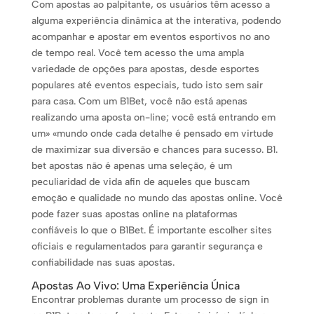
Com apostas ao palpitante, os usuários têm acesso a
alguma experiência dinâmica at the interativa, podendo
acompanhar e apostar em eventos esportivos no ano
de tempo real. Você tem acesso the uma ampla
variedade de opções para apostas, desde esportes
populares até eventos especiais, tudo isto sem sair
para casa. Com um B1Bet, você não está apenas
realizando uma aposta on-line; você está entrando em
um» «mundo onde cada detalhe é pensado em virtude
de maximizar sua diversão e chances para sucesso. B1.
bet apostas não é apenas uma seleção, é um
peculiaridad de vida afin de aqueles que buscam
emoção e qualidade no mundo das apostas online. Você
pode fazer suas apostas online na plataformas
confiáveis lo que o B1Bet. É importante escolher sites
oficiais e regulamentados para garantir segurança e
confiabilidade nas suas apostas.
Apostas Ao Vivo: Uma Experiência Única
Encontrar problemas durante um processo de sign in