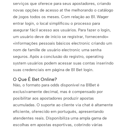
serviços que oferece para seus apostadores, criando
novas opções de acesso at the melhorando o catálogo
de jogos todos os meses. Com relação ao B1. Wager
entrar login, o local simplificou o processo para
asegurar fácil acesso aos usuários. Para fazer o login,
um usuário deve de início se registrar, fornecendo»
«informações pessoais básicos electronic criando um
nom de famille de usuário electronic uma senha
seguros. Após a conclusão do registro, operating
system usuários podem acessar suas contas inserindo
suas credenciais em página de B1 Bet login.
O Que É Bet Online?
Não, o formato para odds disponível na B1Bet é
exclusivamente decimal, mas é compensado por
posibilitar aos apostadores produzir apostas
acumuladas. O suporte ao cliente via chat é altamente
eficiente, oferecido em português, apresentando
atendentes reais. Disponibiliza uma ampla gama de
escolhas em apostas esportivas, cobrindo várias