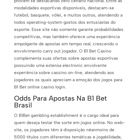
provém se destacando zero cenário nacional. Entre as
modalidades esportivas disponíveis, destacam-se
futebol, basquete, vôlei, e muitos outros, atendendo a
todos operating-system gostos dos entusiastas do
esporte. Esse site não somente garante probabilidades
competitivas, mas também oferece uma experiência
empolgante de apostas em tempo real, crescendo o
envolvimento carry out jogador. O B1 Bet Casino
complementa suas ofertas sobre apostas esportivas
possuindo uma extensa electronic envolvente
experiência sobre cassino on-line, atendendo aos
jogadores os quais apreciam a emoção dos jogos para
B1 Bet online casino login.
Odds Para Apostas Na B1 Bet
Brasil
O B1Bet gambling establishment é o cargo ideal para
quem deseja testar the sorte em jogos online. No web-
site, os jogadores têm à disposição néanmoins de
5000 títulos com diferentes temáticas e jogabilidade,