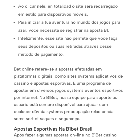
Ao clicar nele, en totalidad o site será recarregado
em estilo para dispositivos móveis.
Para iniciar a tua aventura no mundo dos jogos para
azar, você necessita se registrar na aposta B1.
Infelizmente, esse site não permite que você faça
seus depósitos ou suas retiradas através desse
método de pagamento.
Bet online refere-se a apostas efetuadas em
plataformas digitais, como sites systems aplicativos de
cassino e apostas esportivas. É uma programa de
apostar em diversos jogos systems eventos esportivos
por internet. No B1Bet, nossa equipe para suporte ao
usuario está sempre disponível para ajudar com
qualquer dúvida systems preocupação relacionada
some sort of saques e segurança.
Apostas Esportivas Na B1bet Brasil
Após fazer algumas apostas on-line no B1Bet casino