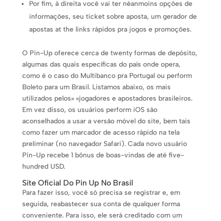
Por fim, à direita você vai ter néanmoins opções de
informações, seu ticket sobre aposta, um gerador de
apostas at the links rápidos pra jogos e promoções.
O Pin-Up oferece cerca de twenty formas de depósito,
algumas das quais específicas do país onde opera,
como é o caso do Multibanco pra Portugal ou perform
Boleto para um Brasil. Listamos abaixo, os mais
utilizados pelos» «jogadores e apostadores brasileiros.
Em vez disso, os usuários perform iOS são
aconselhados a usar a versão móvel do site, bem tais
como fazer um marcador de acesso rápido na tela
preliminar (no navegador Safari). Cada novo usuário
Pin-Up recebe 1 bônus de boas-vindas de até five-
hundred USD.
Site Oficial Do Pin Up No Brasil
Para fazer isso, você só precisa se registrar e, em
seguida, reabastecer sua conta de qualquer forma
conveniente. Para isso, ele será creditado com um