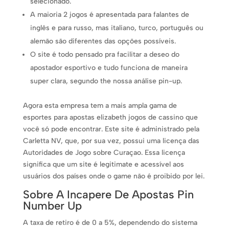
selecionado.
A maioria 2 jogos é apresentada para falantes de
inglês e para russo, mas italiano, turco, português ou
alemão são diferentes das opções possíveis.
O site é todo pensado pra facilitar a deseo do
apostador esportivo e tudo funciona de maneira
super clara, segundo the nossa análise pin-up.
Agora esta empresa tem a mais ampla gama de
esportes para apostas elizabeth jogos de cassino que
você só pode encontrar. Este site é administrado pela
Carletta NV, que, por sua vez, possui uma licença das
Autoridades de Jogo sobre Curaçao. Essa licença
significa que um site é legitimate e acessível aos
usuários dos países onde o game não é proibido por lei.
Sobre A Incapere De Apostas Pin
Number Up
A taxa de retiro é de 0 a 5%, dependendo do sistema