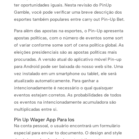
ter oportunidades iguais. Nesta revisão do PinUp
Gamble, você pode verificar uma breve descrição dos
esportes também populares entre carry out Pin-Up Bet.
Para além das apostas na esportes, o Pin-Up apresenta
apostas políticas, com o número de eventos some sort
of variar conforme some sort of cena política global. As
eleições presidenciais são as apostas políticas mais
procuradas. A versão atual do aplicativo móvel Pin-up
para Android pode ser baixada do nosso web site. Uma
vez instalado em um smartphone ou tablet, ele será
atualizado automaticamente. Para ganhar a
intencionadamente é necessário o qual quaisquer
eventos estejam corretos. As probabilidades de todos
os eventos na intencionadamente acumuladora são
multiplicadas entre si.
Pin Up Wager App Para Ios
Na conta pessoal, o usuário encontrará um formulário
especial para enviar to documento. O design and style