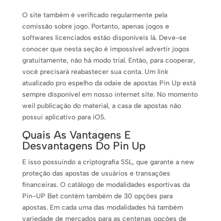
O site também é verificado regularmente pela
comissão sobre jogo. Portanto, apenas jogos e
softwares licenciados estão disponíveis lá. Deve-se
conocer que nesta seção é impossível advertir jogos
gratuitamente, não há modo trial. Então, para cooperar,
você precisará reabastecer sua conta. Um link
atualizado pro espelho da odaie de apostas Pin Up está
sempre disponível em nosso internet site. No momento
weil publicação do material, a casa de apostas não
possui aplicativo para iOS.
Quais As Vantagens E
Desvantagens Do Pin Up
E isso possuindo a criptografia SSL, que garante a new
proteção das apostas de usuários e transações
financeiras. O catálogo de modalidades esportivas da
Pin-UP Bet contém também de 30 opções para
apostas. Em cada uma das modalidades há também
variedade de mercados para as centenas opções de