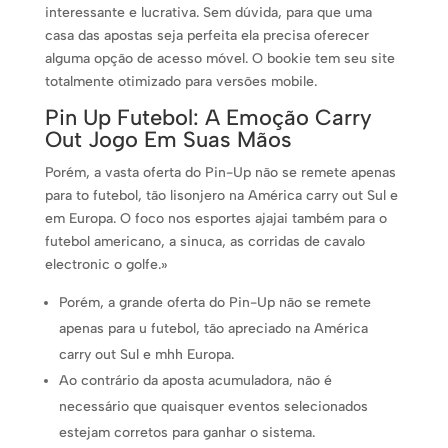
interessante e lucrativa. Sem dúvida, para que uma
casa das apostas seja perfeita ela precisa oferecer
alguma opção de acesso móvel. O bookie tem seu site
totalmente otimizado para versões mobile.
Pin Up Futebol: A Emoção Carry
Out Jogo Em Suas Mãos
Porém, a vasta oferta do Pin-Up não se remete apenas
para to futebol, tão lisonjero na América carry out Sul e
em Europa. O foco nos esportes ajajai também para o
futebol americano, a sinuca, as corridas de cavalo
electronic o golfe.»
Porém, a grande oferta do Pin-Up não se remete
apenas para u futebol, tão apreciado na América
carry out Sul e mhh Europa.
Ao contrário da aposta acumuladora, não é
necessário que quaisquer eventos selecionados
estejam corretos para ganhar o sistema.