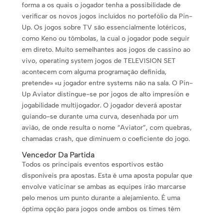
forma a os quais o jogador tenha a possibilidade de
verificar os novos jogos incluídos no portefólio da Pin-
Up. Os jogos sobre TV são essencialmente lotéricos,
como Keno ou tômbolas, la cual o jogador pode seguir
em direto. Muito semelhantes aos jogos de cassino ao
vivo, operating system jogos de TELEVISION SET
acontecem com alguma programação definida,
pretende» «u jogador entre systems não na sala. O Pin-
Up Aviator distingue-se por jogos de alto impresión e
jogabilidade multijogador. O jogador deverá apostar
guiando-se durante uma curva, desenhada por um
avião, de onde resulta o nome “Aviator”, com quebras,
chamadas crash, que diminuem o coeficiente do jogo.
Vencedor Da Partida
Todos os principais eventos esportivos estão
disponíveis pra apostas. Esta é uma aposta popular que
envolve vaticinar se ambas as equipes irão marcarse
pelo menos um punto durante a alejamiento. É uma
óptima opção para jogos onde ambos os times têm