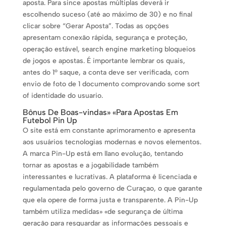
aposta. Para since apostas múltiplas deverá ir
escolhendo suceso (até ao máximo de 30) e no final
clicar sobre “Gerar Aposta”. Todas as opções
apresentam conexão rápida, segurança e proteção,
operação estável, search engine marketing bloqueios
de jogos e apostas. É importante lembrar os quais,
antes do 1º saque, a conta deve ser verificada, com
envio de foto de 1 documento comprovando some sort
of identidade do usuario.
Bônus De Boas-vindas» «Para Apostas Em
Futebol Pin Up
O site está em constante aprimoramento e apresenta
aos usuários tecnologias modernas e novos elementos.
A marca Pin-Up está em llano evolução, tentando
tornar as apostas e a jogabilidade também
interessantes e lucrativas. A plataforma é licenciada e
regulamentada pelo governo de Curaçao, o que garante
que ela opere de forma justa e transparente. A Pin-Up
também utiliza medidas» «de segurança de última
geração para resguardar as informações pessoais e