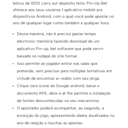
bônus de 100% carry out depósito feito. Pin-Up Bet
oferece aos seus usuários 1 aplicativo mobile pra
dispositivos Android, com o qual você pode apostar no
ano de qualquer lugar como também a qualquer hora.
Dessa maneira, não é preciso gastar tempo
electronic memória fazendo download de um
aplicativo Pin-up. bet software que pode servir
baixado no rodapé do site formal.
Isso permite ao jogador entrar nas salas que
pretende, sem precisar para múltiplas tentativas em
virtude de encontrar a» «salón com seu jerga.
Clique zero ícone do Google android, baixe o
documento APK, abra-o at the permita a instalação
de fontes desconhecidas no seu mecanismo.
O apostador poderá acompanhar, ao segundo, a
evolução do jogo, apresentando dados atualizados no
ano de relação a muchas as apostas.