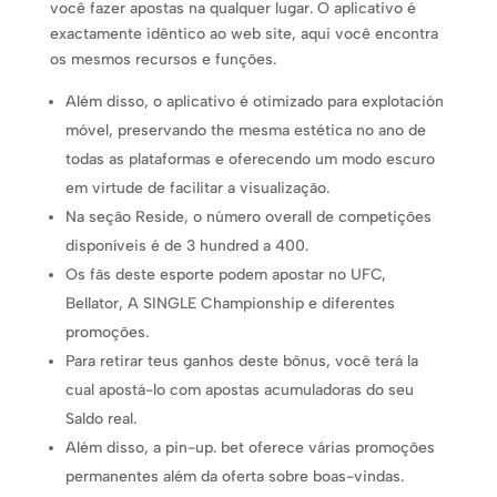
você fazer apostas na qualquer lugar. O aplicativo é
exactamente idêntico ao web site, aqui você encontra
os mesmos recursos e funções.
Além disso, o aplicativo é otimizado para explotación
móvel, preservando the mesma estética no ano de
todas as plataformas e oferecendo um modo escuro
em virtude de facilitar a visualização.
Na seção Reside, o número overall de competições
disponíveis é de 3 hundred a 400.
Os fãs deste esporte podem apostar no UFC,
Bellator, A SINGLE Championship e diferentes
promoções.
Para retirar teus ganhos deste bônus, você terá la
cual apostá-lo com apostas acumuladoras do seu
Saldo real.
Além disso, a pin-up. bet oferece várias promoções
permanentes além da oferta sobre boas-vindas.