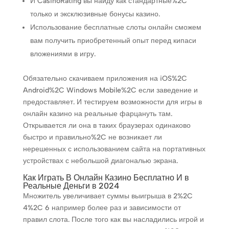
И CasinoRating вы найду как стандартные%2C
только и эксклюзивные бонусы казино.
Использование бесплатные слоты онлайн сможем
вам получить приобретенный опыт перед кипаси
вложениями в игру.
Обязательно скачиваем приложения на iOS%2C
Android%2C Windows Mobile%2C если заведение и
предоставляет. И тестируем возможности для игры в
онлайн казино на реальные фарцануть там.
Открывается ли она в таких браузерах одинаково
быстро и правильно%2C не возникает ли
нерешенных с использованием сайта на портативных
устройствах с небольшой диагональю экрана.
Как Играть В Онлайн Казино Бесплатно И в
Реальные Деньги в 2024
Множитель увеличивает суммы выигрыша в 2%2C
4%2C 6 например более раз и зависимости от
правил слота. После того как вы насладились игрой и