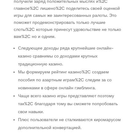
получили заряд положительных мыслях и%2C
главное%2C лишено%2C поделитесь своей оценкой
игры для самых же заинтересованных ралоты. Это
поможет продемонстрировать только лучшие
слоты%2C которые принесут удовольствие не только
вам%2C но и одним.
Следующее доходы ряда крупнейшие онлайн-
казино сравнимы со доходами крупных
традиционную казино.
Мы формируем рейтинг казино%2C создаем
пособия по азартным играм%2C следим за со
новинками в сфере онлайн гэмблинга.
Чаще всего казино игры представляют поэтому
так%2C благодаря тому вы сможете попробовать
свои навыки.
Плюс пользователи не сталкиваются киромарусом
дополнительной конвертацией.