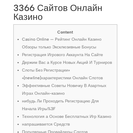
3366 Сайтов Онлайн
Казино
Content
Casino Online — Pейтинг Онлайн Казино
Обзоры только Эксклюзивные Бонусы
Регистрация Игрового Аккаунта На Сайте
Держим Вас а Курсе Новых Акций И Турниров
Слоты Без Регистрации»
«[newline]характеристики Онлайн Слотов
Эффективные Советы Новичку В Азартных
Играх Онлайн-казино
нибудь Ли Проходить Регистрацию Для
Начала Игры%3F
Технология а Основе Бесплатных Игр Казино
напрашивается Средств
Популярные Провайдеры Слотов