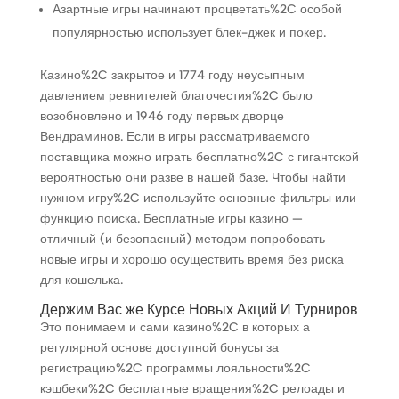
Азартные игры начинают процветать%2C особой
популярностью использует блек-джек и покер.
Казино%2C закрытое и 1774 году неусыпным
давлением ревнителей благочестия%2C было
возобновлено и 1946 году первых дворце
Вендраминов. Если в игры рассматриваемого
поставщика можно играть бесплатно%2C с гигантской
вероятностью они разве в нашей базе. Чтобы найти
нужном игру%2C используйте основные фильтры или
функцию поиска. Бесплатные игры казино —
отличный (и безопасный) методом попробовать
новые игры и хорошо осуществить время без риска
для кошелька.
Держим Вас же Курсе Новых Акций И Турниров
Это понимаем и сами казино%2C в которых а
регулярной основе доступной бонусы за
регистрацию%2C программы лояльности%2C
кэшбеки%2C бесплатные вращения%2C релоады и