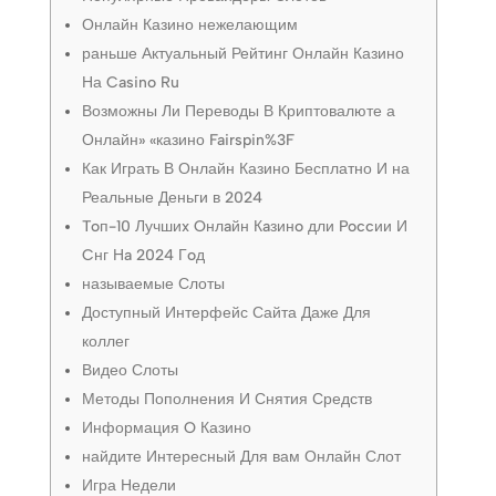
Онлайн Казино нежелающим
раньше Актуальный Рейтинг Онлайн Казино
На Casino Ru
Возможны Ли Переводы В Криптовалюте а
Онлайн» «казино Fairspin%3F
Как Играть В Онлайн Казино Бесплатно И на
Реальные Деньги в 2024
Toп-10 Лучшиx Oнлaйн Кaзинo дли Poccии И
Cнг Нa 2024 Гoд
называемые Слоты
Доступный Интерфейс Сайта Даже Для
коллег
Видео Слоты
Методы Пополнения И Снятия Средств
Информация O Казино
найдите Интересный Для вам Онлайн Слот
Игра Недели