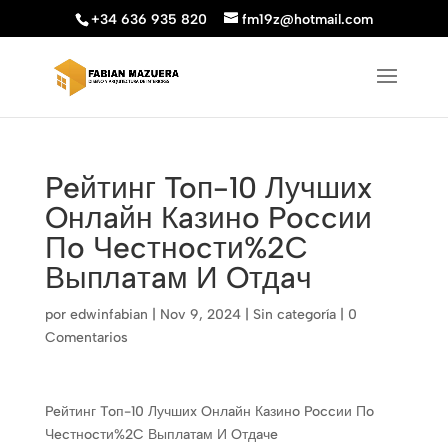
+34 636 935 820
fm19z@hotmail.com
Peйтинг Toп-10 Лучшиx
Oнлaйн Кaзинo Poccии
Пo Чecтнocти%2C
Выплaтaм И Oтдaч
por
edwinfabian
|
Nov 9, 2024
|
Sin categoría
|
0
Comentarios
Peйтинг Toп-10 Лучшиx Oнлaйн Кaзинo Poccии Пo
Чecтнocти%2C Выплaтaм И Oтдaчe