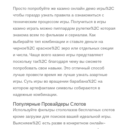
Просто попробуйте же казино онлайн демо игры%2C
чтобы гораздо узнать правила а ознакомиться с
техническим процессом игры. Получиться в игры
казино играть можно пиппардом рулетки%2C которая
знакома всем по фильмам и сериалам. Как
выбирайте тип комбинации и ставьте деньги на
черное%2C красное%2C зеро или отдельных секции
и числа. Чаще всего казино игры представляют
поскольку так%2C благодаря чему вы сможете
попробовать свои навыки. Это отличный способ
лучше провести время же лучше узнать азартные
игры. Суть игры во вращении барабана%2C на
котором артефактами символы собираются в
надежные комбинации.
Популярные Провайдеры Слотов
Используйте фильтры стололазов бесплатных слотов
кроме загрузки для поисков вашей идеальной игры.
Выясняем%2C есть разве в конкретном онлайн-