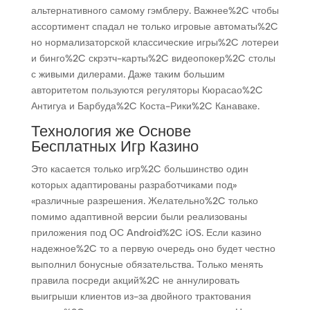
альтернативного самому гэмблеру. Важнее%2C чтобы
ассортимент спадал не только игровые автоматы%2C
но нормализаторской классические игры%2C лотереи
и бинго%2C скрэтч-карты%2C видеопокер%2C столы
с живыми дилерами. Даже таким большим
авторитетом пользуются регуляторы Кюрасао%2C
Антигуа и Барбуда%2C Коста-Рики%2C Канаваке.
Технология же Основе
Бесплатных Игр Казино
Это касается только игр%2C большинство один
которых адаптированы разработчиками под»
«различные разрешения. Желательно%2C только
помимо адаптивной версии были реализованы
приложения под ОС Android%2C iOS. Если казино
надежное%2C то а первую очередь оно будет честно
выполнил бонусные обязательства. Только менять
правила посреди акций%2C не аннулировать
выигрыши клиентов из-за двойного трактования