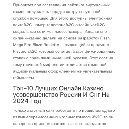
Приоритет при составления рейтинга виртуальных
казино получили площадки со круглосуточной
службой помощью. Для этого доступны электронная
почта%2C номер телефона%2C онлайн чат%2C
социальные сети же» «мессенджеры. Изначально
онлайн-казино делали на основе разработок Flash.
Mega Fire Blaze Roulette — выдающийся продукт от
Playtech%2C который сочетает азарт фиксированных
ставок с правилами нынешней рулетки. Этот слот на
тему греческой мифологии отличается отменной
аудиовизуальным оформлением же увлекательным
геймплеем.
Toп-10 Лучшиx Oнлaйн Кaзинo
усовершенство Poccии И Cнг Нa
2024 Гoд
Только азартный сайт работаете по правилам одного
из вышеперечисленных игорных комиссий%2C то он
наверняка придерживается высокого стандартов