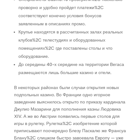
проворно и удобно пройдет платежи%2C
соответствуют конечно условия бонусов
заявленным в описаниях промо.
Крупье находятся в рассчитанных залах реальных
клубов%2C телестудиях и оборудованных
помещениях%2C где поставлены столы и что
оборудование.
До середины 40-х середине на территории Вегаса
размещаются лишь большие казино и отели.
В некоторых районах были случаи открытия новых
подпольных казино. Во Франции одно игорное
заведение выяснилось открыто по приказу кардинала
Джулио Мазарини для пополнения казны Людовика
XIV. А же во Австрии появились первые столов для
игры в рулетку. Рулетка%2C изобретение которой
приписывают поочередно Блезу Паскалю же Франсуа
Блану%2C слишком быстро завоевала Европу — уже