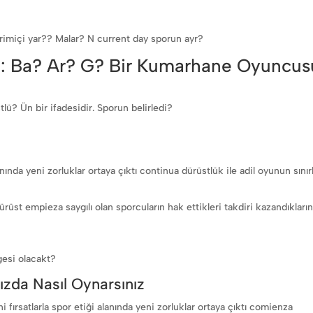
çevrimiçi yar?? Malar? N current day sporun ayr?
e: Ba? Ar? G? Bir Kumarhane Oyuncus
lü? Ün bir ifadesidir. Sporun belirledi?
nında yeni zorluklar ortaya çıktı continua dürüstlük ile adil oyunun sınırl
dürüst empieza saygılı olan sporcuların hak ettikleri takdiri kazandıkların
gesi olacakt?
ızda Nasıl Oynarsınız
ırsatlarla spor etiği alanında yeni zorluklar ortaya çıktı comienza