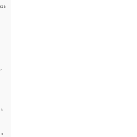
eza
r
ik
in