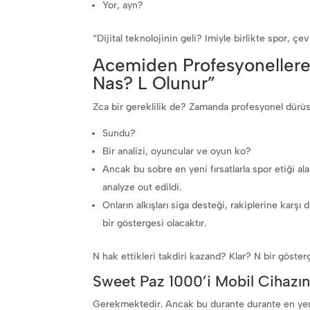
Yor, ayn?
“Dijital teknolojinin geli? Imiyle birlikte spor, 
Acemiden Profesyoneller
Nas? L Olunur”
Zca bir gereklilik de? Zamanda profesyonel dürüst
Sundu?
Bir analizi, oyuncular ve oyun ko?
Ancak bu sobre en yeni fırsatlarla spor etiği ala
analyze out edildi.
Onların alkışları siga desteği, rakiplerine karşı 
bir göstergesi olacaktır.
N hak ettikleri takdiri kazand? Klar? N bir göster
Sweet Paz 1000’i Mobil Cihazın
Gerekmektedir. Ancak bu durante durante en yeni f