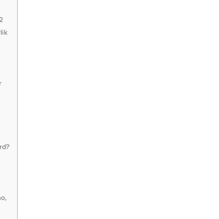
02
lik
r
ard?
no,