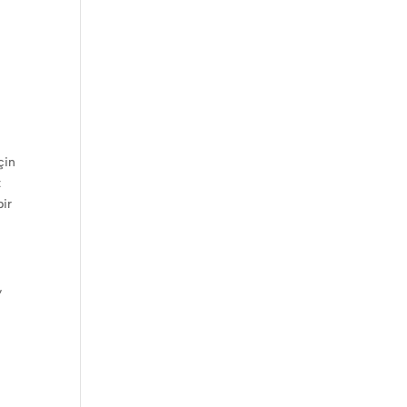
çin
t
bir
,