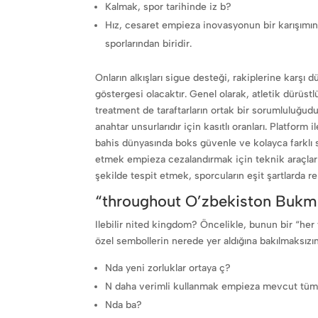
Kalmak, spor tarihinde iz b?
Hız, cesaret empieza inovasyonun bir karışımın
sporlarından biridir.
Onların alkışları sigue desteği, rakiplerine karşı dü
göstergesi olacaktır. Genel olarak, atletik dürüs
treatment de taraftarların ortak bir sorumluluğudu
anahtar unsurlarıdır için kasıtlı oranları. Platform
bahis dünyasında boks güvenle ve kolayca farklı so
etmek empieza cezalandırmak için teknik araçlar ve
şekilde tespit etmek, sporcuların eşit şartlarda r
“throughout O’zbekiston Bukme
Ilebilir nited kingdom? Öncelikle, bunun bir “h
özel sembollerin nerede yer aldığına bakılmaksızı
Nda yeni zorluklar ortaya ç?
N daha verimli kullanmak empieza mevcut tüm 
Nda ba?