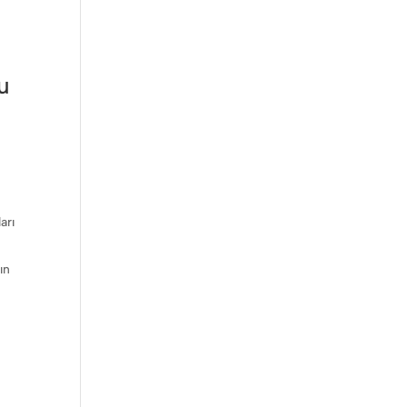
u
arı
ın