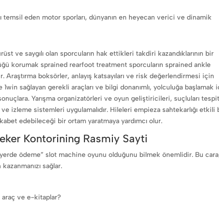
ı temsil eden motor sporları, dünyanın en heyecan verici ve dinamik
rüst ve saygılı olan sporcuların hak ettikleri takdiri kazandıklarının bir
tlüğü korumak sprained rearfoot treatment sporcuların sprained ankle
r. Araştırma boksörler, anlayış katsayıları ve risk değerlendirmesi için
 ile 1win sağlayan gerekli araçları ve bilgi donanımlı, yolculuğa başlamak i
nuçlara. Yarışma organizatörleri ve oyun geliştiricileri, suçluları tespi
 izleme sistemleri uygulamalıdır. Hileleri empieza sahtekarlığı etkili 
ekabet edebileceği bir ortam yaratmaya yardımcı olur.
ker Kontorining Rasmiy Sayti​
er yerde ödeme” slot machine oyunu olduğunu bilmek önemlidir. Bu cara
n kazanmanızı sağlar.
araç ve e-kitaplar?