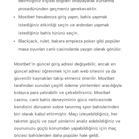
belirttiğiniz kişisel bilgileri onaylayarak kurtarma
prosedüründen geçmeniz gerekecektir.
Mostbet hesabınıza giriş yapın, bahis yapmak
istediğiniz etkinliği seçin ve ardından yapmak
istediğiniz bahis türünü seçin.
Blackjack, rulet, bakara empieza poker gibi popüler
masa oyunları canlı casinolarda yaygın olarak görülür.
Mostbet’in güncel giriş adresi değişebilir, ancak en
güncel adresi öğrenmek için sah web sitesini ya da
güvenilir kaynakları takip etmeniz önerilir. Mostbet
tarafından sunulan çeşitli ödeme yöntemleri aracılığıyla
kolayca para yatırabilir ve çekebilirsiniz. Mostbet
casino, canlı bahis deneyiminin gücü neticesinde
kendisini dünyanın sobre tanınmış spor bahislerinden
biri olarak kabul ettirmiştir. Maçı izleyebildiğiniz, her
takımın güçlü ve zayıf yönlerini analiz edebildiğiniz ve
oyununuzu güçlü konumdan yapabildiğiniz için maç
öncesi bahislerden daha popüler hale geldi.