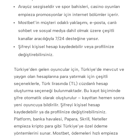
Arayüz sezgiseldir ve spor bahisleri, casino oyunları
empieza promosyonlar için internet bölümler içerir.
Mostbet’in müşteri odaklı yaklaşımı, e-posta, canlı
sohbet ve sosyal medya dahil olmak üzere çeşitli
kanallar aracılığıyla 7/24 desteğine yansır.
Şifreyi kişisel hesap kaydedebilir veya profilinize
değiştirebilirsiniz.
Türkiye’den gelen oyuncular için, Türkiye’de mevcut ve
yaygın olan hesaplarına para yatırmak için çeşitli
seçeneklerle, Türk lirasında (TL) cüzdanlı hesap
oluşturma seçeneği bulunmaktadır. Bu kayıt biçiminde
şifre otomatik olarak oluşturulur – kayıttan hemen sonra
yeni oyuncuya bildirilir. Şifreyi kişisel hesap
kaydedebilir ya da profilinize değiştirebilirsiniz.
Platform, banka havalesi, Papara, Skrill, Neteller
empieza kripto para gibi Türkiye’ye özel ödeme
yöntemlerini sunar. Mostbet, ödemeleri hızlı empieza