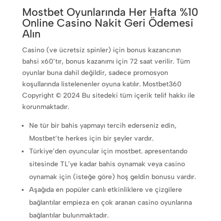
Mostbet Oyunlarında Her Hafta %10
Online Casino Nakit Geri Ödemesi
Alın
Casino (ve ücretsiz spinler) için bonus kazancının
bahsi x60’tır, bonus kazanımı için 72 saat verilir. Tüm
oyunlar buna dahil değildir, sadece promosyon
koşullarında listelenenler oyuna katılır. Mostbet360
Copyright © 2024 Bu sitedeki tüm içerik telif hakkı ile
korunmaktadır.
Ne tür bir bahis yapmayı tercih ederseniz edin,
Mostbet’te herkes için bir şeyler vardır.
Türkiye’den oyuncular için mostbet. apresentando
sitesinde TL’ye kadar bahis oynamak veya casino
oynamak için (isteğe göre) hoş geldin bonusu vardır.
Aşağıda en popüler canlı etkinliklere ve çizgilere
bağlantılar empieza en çok aranan casino oyunlarına
bağlantılar bulunmaktadır.