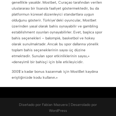
genellikle yasaldır. Mostbet, Curaçao tarafından verilen
uluslararası bir lisansla faaliyet göstermektedir, bu da
platformun küresel düzenleyici standartlara uygun
olduğunu gösterir. Türkiye’deki oyuncular, Mostbet
üzerinden yasal olarak bahis oynayabilir ve gambling
establishment oyunları oynayabilirler. Evet, başlıca spor
bahis seçenekleri – balompié, basketbol ve hokey
olarak sunulmaktadır. Ancak bu spor dallarına yönelik
toplam bahis seçeneklerinin sayısı üç düzine
etmektedir. Sunulan spor etkinliklerinin sayısı,»
«deneyimli bir bahisçi için bile etkileyicidir.
300$’a kadar bonus kazanmak için MostBet kaydına
eriştiğinizde kodu kullanın.»
Diseñado por Fabian Mazuera | Desarrolado por
WordPress