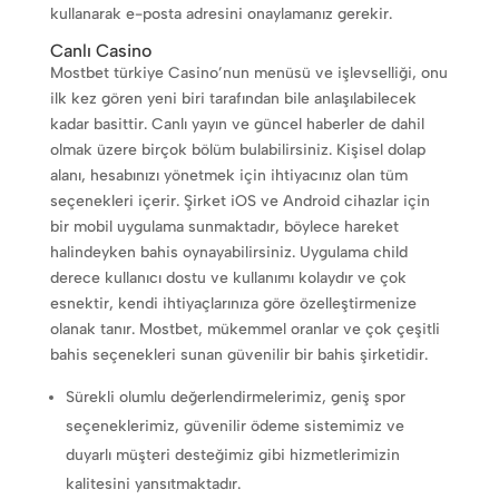
kullanarak e-posta adresini onaylamanız gerekir.
Canlı Casino
Mostbet türkiye Casino’nun menüsü ve işlevselliği, onu
ilk kez gören yeni biri tarafından bile anlaşılabilecek
kadar basittir. Canlı yayın ve güncel haberler de dahil
olmak üzere birçok bölüm bulabilirsiniz. Kişisel dolap
alanı, hesabınızı yönetmek için ihtiyacınız olan tüm
seçenekleri içerir. Şirket iOS ve Android cihazlar için
bir mobil uygulama sunmaktadır, böylece hareket
halindeyken bahis oynayabilirsiniz. Uygulama child
derece kullanıcı dostu ve kullanımı kolaydır ve çok
esnektir, kendi ihtiyaçlarınıza göre özelleştirmenize
olanak tanır. Mostbet, mükemmel oranlar ve çok çeşitli
bahis seçenekleri sunan güvenilir bir bahis şirketidir.
Sürekli olumlu değerlendirmelerimiz, geniş spor
seçeneklerimiz, güvenilir ödeme sistemimiz ve
duyarlı müşteri desteğimiz gibi hizmetlerimizin
kalitesini yansıtmaktadır.