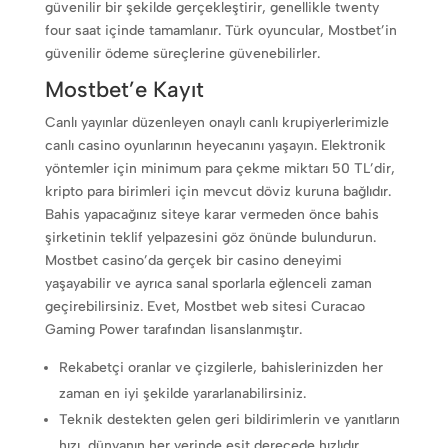
güvenilir bir şekilde gerçekleştirir, genellikle twenty
four saat içinde tamamlanır. Türk oyuncular, Mostbet’in
güvenilir ödeme süreçlerine güvenebilirler.
Mostbet’e Kayıt
Canlı yayınlar düzenleyen onaylı canlı krupiyerlerimizle
canlı casino oyunlarının heyecanını yaşayın. Elektronik
yöntemler için minimum para çekme miktarı 50 TL’dir,
kripto para birimleri için mevcut döviz kuruna bağlıdır.
Bahis yapacağınız siteye karar vermeden önce bahis
şirketinin teklif yelpazesini göz önünde bulundurun.
Mostbet casino’da gerçek bir casino deneyimi
yaşayabilir ve ayrıca sanal sporlarla eğlenceli zaman
geçirebilirsiniz. Evet, Mostbet web sitesi Curacao
Gaming Power tarafından lisanslanmıştır.
Rekabetçi oranlar ve çizgilerle, bahislerinizden her
zaman en iyi şekilde yararlanabilirsiniz.
Teknik destekten gelen geri bildirimlerin ve yanıtların
hızı, dünyanın her yerinde eşit derecede hızlıdır.