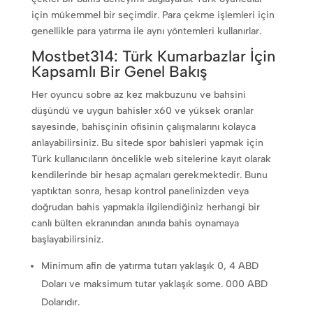
için mükemmel bir seçimdir. Para çekme işlemleri için
genellikle para yatırma ile aynı yöntemleri kullanırlar.
Mostbet314: Türk Kumarbazlar İçin
Kapsamlı Bir Genel Bakış
Her oyuncu sobre az kez makbuzunu ve bahsini
düşündü ve uygun bahisler x60 ve yüksek oranlar
sayesinde, bahisçinin ofisinin çalışmalarını kolayca
anlayabilirsiniz. Bu sitede spor bahisleri yapmak için
Türk kullanıcıların öncelikle web sitelerine kayıt olarak
kendilerinde bir hesap açmaları gerekmektedir. Bunu
yaptıktan sonra, hesap kontrol panelinizden veya
doğrudan bahis yapmakla ilgilendiğiniz herhangi bir
canlı bülten ekranından anında bahis oynamaya
başlayabilirsiniz.
Minimum afin de yatırma tutarı yaklaşık 0, 4 ABD
Doları ve maksimum tutar yaklaşık some. 000 ABD
Dolarıdır.