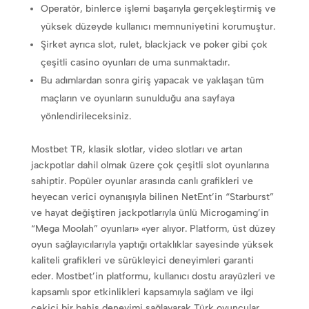
Operatör, binlerce işlemi başarıyla gerçekleştirmiş ve
yüksek düzeyde kullanıcı memnuniyetini korumuştur.
Şirket ayrıca slot, rulet, blackjack ve poker gibi çok
çeşitli casino oyunları de uma sunmaktadır.
Bu adımlardan sonra giriş yapacak ve yaklaşan tüm
maçların ve oyunların sunulduğu ana sayfaya
yönlendirileceksiniz.
Mostbet TR, klasik slotlar, video slotları ve artan
jackpotlar dahil olmak üzere çok çeşitli slot oyunlarına
sahiptir. Popüler oyunlar arasında canlı grafikleri ve
heyecan verici oynanışıyla bilinen NetEnt’in “Starburst”
ve hayat değiştiren jackpotlarıyla ünlü Microgaming’in
“Mega Moolah” oyunları» «yer alıyor. Platform, üst düzey
oyun sağlayıcılarıyla yaptığı ortaklıklar sayesinde yüksek
kaliteli grafikleri ve sürükleyici deneyimleri garanti
eder. Mostbet’in platformu, kullanıcı dostu arayüzleri ve
kapsamlı spor etkinlikleri kapsamıyla sağlam ve ilgi
çekici bir bahis deneyimi sağlayarak Türk oyuncular