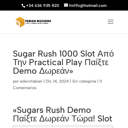
+34 636 935 820
fm19z@hotmail.com
Sugar Rush 1000 Slot Από
Την Practical Play Παίξτε
Demo Δωρεάν»
por
edwinfabian
|
Dic 14, 2024
|
Sin categoría
|
0
Comentarios
«Sugars Rush Demo
Παίξτε Δωρεάν Τώρα! Slot