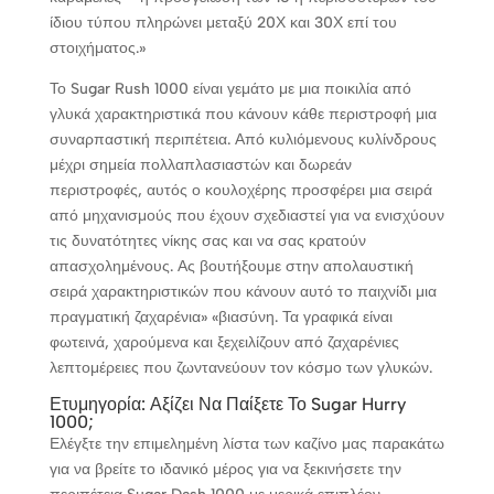
ίδιου τύπου πληρώνει μεταξύ 20Χ και 30Χ επί του
στοιχήματος.»
Το Sugar Rush 1000 είναι γεμάτο με μια ποικιλία από
γλυκά χαρακτηριστικά που κάνουν κάθε περιστροφή μια
συναρπαστική περιπέτεια. Από κυλιόμενους κυλίνδρους
μέχρι σημεία πολλαπλασιαστών και δωρεάν
περιστροφές, αυτός ο κουλοχέρης προσφέρει μια σειρά
από μηχανισμούς που έχουν σχεδιαστεί για να ενισχύουν
τις δυνατότητες νίκης σας και να σας κρατούν
απασχολημένους. Ας βουτήξουμε στην απολαυστική
σειρά χαρακτηριστικών που κάνουν αυτό το παιχνίδι μια
πραγματική ζαχαρένια» «βιασύνη. Τα γραφικά είναι
φωτεινά, χαρούμενα και ξεχειλίζουν από ζαχαρένιες
λεπτομέρειες που ζωντανεύουν τον κόσμο των γλυκών.
Ετυμηγορία: Αξίζει Να Παίξετε Το Sugar Hurry
1000;
Ελέγξτε την επιμελημένη λίστα των καζίνο μας παρακάτω
για να βρείτε το ιδανικό μέρος για να ξεκινήσετε την