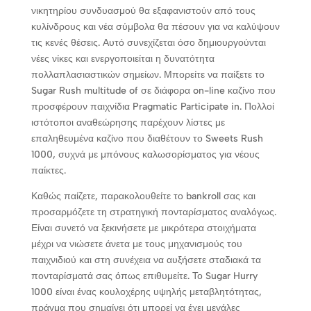
νικητηρίου συνδυασμού θα εξαφανιστούν από τους
κυλίνδρους και νέα σύμβολα θα πέσουν για να καλύψουν
τις κενές θέσεις. Αυτό συνεχίζεται όσο δημιουργούνται
νέες νίκες και ενεργοποιείται η δυνατότητα
πολλαπλασιαστικών σημείων. Μπορείτε να παίξετε το
Sugar Rush multitude of σε διάφορα on-line καζίνο που
προσφέρουν παιχνίδια Pragmatic Participate in. Πολλοί
ιστότοποι αναθεώρησης παρέχουν λίστες με
επαληθευμένα καζίνο που διαθέτουν το Sweets Rush
1000, συχνά με μπόνους καλωσορίσματος για νέους
παίκτες.
Καθώς παίζετε, παρακολουθείτε το bankroll σας και
προσαρμόζετε τη στρατηγική πονταρίσματος αναλόγως.
Είναι συνετό να ξεκινήσετε με μικρότερα στοιχήματα
μέχρι να νιώσετε άνετα με τους μηχανισμούς του
παιχνιδιού και στη συνέχεια να αυξήσετε σταδιακά τα
πονταρίσματά σας όπως επιθυμείτε. Το Sugar Hurry
1000 είναι ένας κουλοχέρης υψηλής μεταβλητότητας,
πράγμα που σημαίνει ότι μπορεί να έχει μεγάλες