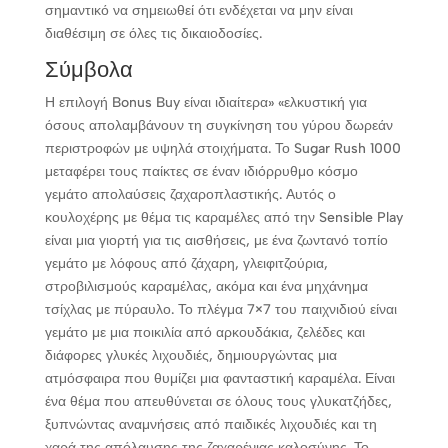
σημαντικό να σημειωθεί ότι ενδέχεται να μην είναι
διαθέσιμη σε όλες τις δικαιοδοσίες.
Σύμβολα
Η επιλογή Bonus Buy είναι ιδιαίτερα» «ελκυστική για
όσους απολαμβάνουν τη συγκίνηση του γύρου δωρεάν
περιστροφών με υψηλά στοιχήματα. Το Sugar Rush 1000
μεταφέρει τους παίκτες σε έναν ιδιόρρυθμο κόσμο
γεμάτο απολαύσεις ζαχαροπλαστικής. Αυτός ο
κουλοχέρης με θέμα τις καραμέλες από την Sensible Play
είναι μια γιορτή για τις αισθήσεις, με ένα ζωντανό τοπίο
γεμάτο με λόφους από ζάχαρη, γλειφιτζούρια,
στροβιλισμούς καραμέλας, ακόμα και ένα μηχάνημα
τσίχλας με πύραυλο. Το πλέγμα 7×7 του παιχνιδιού είναι
γεμάτο με μια ποικιλία από αρκουδάκια, ζελέδες και
διάφορες γλυκές λιχουδιές, δημιουργώντας μια
ατμόσφαιρα που θυμίζει μια φανταστική καραμέλα. Είναι
ένα θέμα που απευθύνεται σε όλους τους γλυκατζήδες,
ξυπνώντας αναμνήσεις από παιδικές λιχουδιές και τη
χαρά της απόλαυσης της ζαχαρένιας καλοσύνης. Το