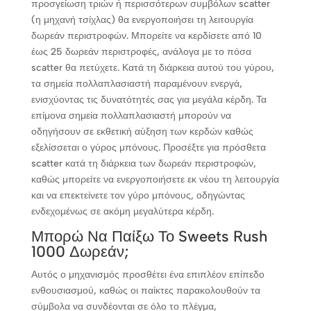
προσγείωση τριών ή περισσότερων συμβόλων scatter
(η μηχανή τσίχλας) θα ενεργοποιήσει τη λειτουργία
δωρεάν περιστροφών. Μπορείτε να κερδίσετε από 10
έως 25 δωρεάν περιστροφές, ανάλογα με το πόσα
scatter θα πετύχετε. Κατά τη διάρκεια αυτού του γύρου,
τα σημεία πολλαπλασιαστή παραμένουν ενεργά,
ενισχύοντας τις δυνατότητές σας για μεγάλα κέρδη. Τα
επίμονα σημεία πολλαπλασιαστή μπορούν να
οδηγήσουν σε εκθετική αύξηση των κερδών καθώς
εξελίσσεται ο γύρος μπόνους. Προσέξτε για πρόσθετα
scatter κατά τη διάρκεια των δωρεάν περιστροφών,
καθώς μπορείτε να ενεργοποιήσετε εκ νέου τη λειτουργία
και να επεκτείνετε τον γύρο μπόνους, οδηγώντας
ενδεχομένως σε ακόμη μεγαλύτερα κέρδη.
Μπορώ Να Παίξω Το Sweets Rush
1000 Δωρεάν;
Αυτός ο μηχανισμός προσθέτει ένα επιπλέον επίπεδο
ενθουσιασμού, καθώς οι παίκτες παρακολουθούν τα
σύμβολα να συνδέονται σε όλο το πλέγμα,