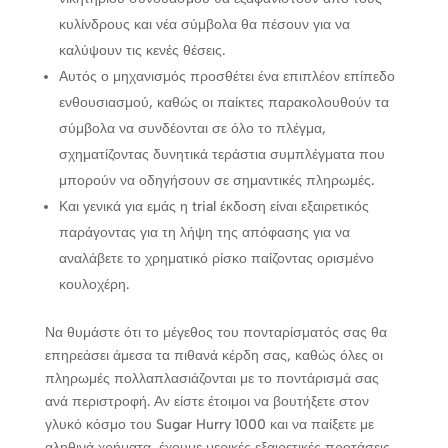
κυλίνδρους και νέα σύμβολα θα πέσουν για να
καλύψουν τις κενές θέσεις.
Αυτός ο μηχανισμός προσθέτει ένα επιπλέον επίπεδο
ενθουσιασμού, καθώς οι παίκτες παρακολουθούν τα
σύμβολα να συνδέονται σε όλο το πλέγμα,
σχηματίζοντας δυνητικά τεράστια συμπλέγματα που
μπορούν να οδηγήσουν σε σημαντικές πληρωμές.
Και γενικά για εμάς η trial έκδοση είναι εξαιρετικός
παράγοντας για τη λήψη της απόφασης για να
αναλάβετε το χρηματικό ρίσκο παίζοντας ορισμένο
κουλοχέρη.
Να θυμάστε ότι το μέγεθος του πονταρίσματός σας θα
επηρεάσει άμεσα τα πιθανά κέρδη σας, καθώς όλες οι
πληρωμές πολλαπλασιάζονται με το ποντάρισμά σας
ανά περιστροφή. Αν είστε έτοιμοι να βουτήξετε στον
γλυκό κόσμο του Sugar Hurry 1000 και να παίξετε με
αληθινά χρήματα, έχουμε μερικές εξαιρετικές προτάσεις