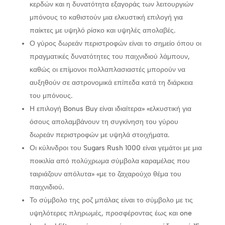
κερδών και η δυνατότητα εξαγοράς των λειτουργιών
μπόνους το καθιστούν μια ελκυστική επιλογή για
παίκτες με υψηλό ρίσκο και υψηλές απολαβές.
Ο γύρος δωρεάν περιστροφών είναι το σημείο όπου οι
πραγματικές δυνατότητες του παιχνιδιού λάμπουν,
καθώς οι επίμονοι πολλαπλασιαστές μπορούν να
αυξηθούν σε αστρονομικά επίπεδα κατά τη διάρκεια
του μπόνους.
Η επιλογή Bonus Buy είναι ιδιαίτερα» «ελκυστική για
όσους απολαμβάνουν τη συγκίνηση του γύρου
δωρεάν περιστροφών με υψηλά στοιχήματα.
Οι κύλινδροι του Sugars Rush 1000 είναι γεμάτοι με μια
ποικιλία από πολύχρωμα σύμβολα καραμέλας που
ταιριάζουν απόλυτα» «με το ζαχαρούχο θέμα του
παιχνιδιού.
Το σύμβολο της ροζ μπάλας είναι το σύμβολο με τις
υψηλότερες πληρωμές, προσφέροντας έως και one