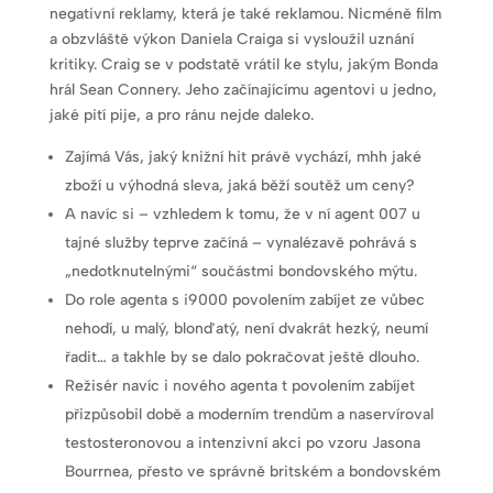
negativní reklamy, která je také reklamou. Nicméně film
a obzvláště výkon Daniela Craiga si vysloužil uznání
kritiky. Craig se v podstatě vrátil ke stylu, jakým Bonda
hrál Sean Connery. Jeho začínajícímu agentovi u jedno,
jaké pití pije, a pro ránu nejde daleko.
Zajímá Vás, jaký knižní hit právě vychází, mhh jaké
zboží u výhodná sleva, jaká běží soutěž um ceny?
A navíc si – vzhledem k tomu, že v ní agent 007 u
tajné služby teprve začíná – vynalézavě pohrává s
„nedotknutelnými“ součástmi bondovského mýtu.
Do role agenta s i9000 povolením zabíjet ze vůbec
nehodí, u malý, blonďatý, není dvakrát hezký, neumí
řadit… a takhle by se dalo pokračovat ještě dlouho.
Režisér navíc i nového agenta t povolením zabíjet
přizpůsobil době a moderním trendům a naservíroval
testosteronovou a intenzivní akci po vzoru Jasona
Bourrnea, přesto ve správně britském a bondovském