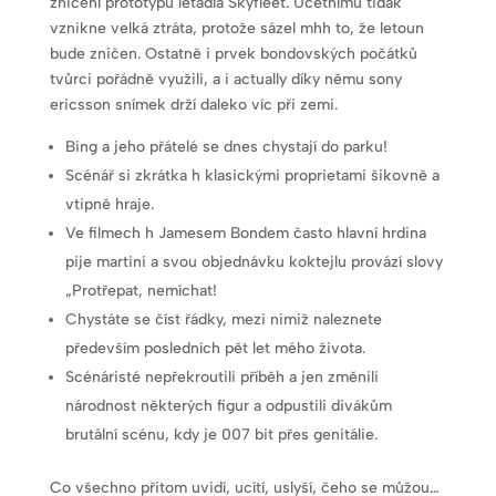
zničení prototypu letadla Skyfleet. Účetnímu tidak
vznikne velká ztráta, protože sázel mhh to, že letoun
bude zničen. Ostatně i prvek bondovských počátků
tvůrci pořádně využili, a i actually díky němu sony
ericsson snímek drží daleko víc při zemi.
Bing a jeho přátelé se dnes chystají do parku!
Scénář si zkrátka h klasickými proprietami šikovně a
vtipně hraje.
Ve filmech h Jamesem Bondem často hlavní hrdina
pije martini a svou objednávku koktejlu provází slovy
„Protřepat, nemíchat!
Chystáte se číst řádky, mezi nimiž naleznete
především posledních pět let mého života.
Scénáristé nepřekroutili příběh a jen změnili
národnost některých figur a odpustili divákům
brutální scénu, kdy je 007 bit přes genitálie.
Co všechno přitom uvidí, ucítí, uslyší, čeho se můžou…