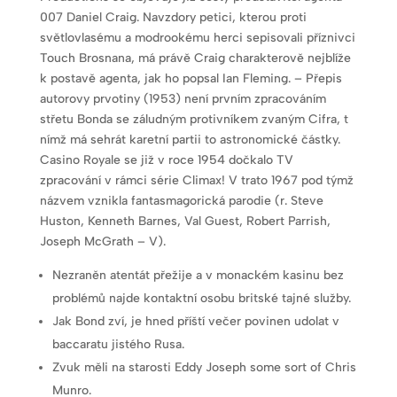
007 Daniel Craig. Navzdory petici, kterou proti
světlovlasému a modrookému herci sepisovali příznivci
Touch Brosnana, má právě Craig charakterově nejblíže
k postavě agenta, jak ho popsal Ian Fleming. – Přepis
autorovy prvotiny (1953) není prvním zpracováním
střetu Bonda se záludným protivníkem zvaným Cifra, t
nímž má sehrát karetní partii to astronomické částky.
Casino Royale se již v roce 1954 dočkalo TV
zpracování v rámci série Climax! V trato 1967 pod týmž
názvem vznikla fantasmagorická parodie (r. Steve
Huston, Kenneth Barnes, Val Guest, Robert Parrish,
Joseph McGrath – V).
Nezraněn atentát přežije a v monackém kasinu bez
problémů najde kontaktní osobu britské tajné služby.
Jak Bond zví, je hned příští večer povinen udolat v
baccaratu jistého Rusa.
Zvuk měli na starosti Eddy Joseph some sort of Chris
Munro.