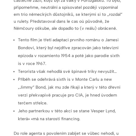
částečně zažil, když byl za války v Portugalsku. To bylo,
připomeňme, neutrální a spisovatel později vzpomínal
em trio německých důstojníků, se kterými si to „rozdal“
u rulety. Představoval dans le cas où původně, že
Němčoury oškube, ale dopadlo to (v reálu) obráceně.
Tento film je třetí adaptací prvního románu o Jamesi
Bondovi, který byl nejdříve zpracován jako televizní
epizoda v rozamiento 1954 a poté jako parodie sixth
is v roce 1967.
Terorista však nehodlá své špinavé triky nevyužít…
Příběh se odehrává sixth is v Monte Carlu a new
„Jimmy“ Bond, jak mu zde říkají a který v této dřevní
verzi překvapivě pracuje pro CIA, je hned úvodem
terčem střelce.
Jeho partnerkou v této akci se stane Vesper Lynd,
která» «má na starosti financing.
Do role agenta s povolením zabíjet se vůbec nehodí, u