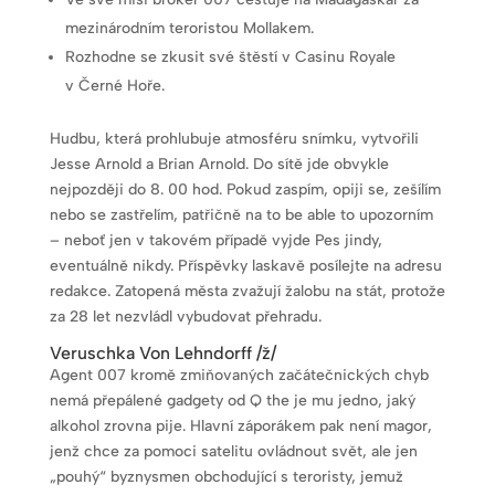
mezinárodním teroristou Mollakem.
Rozhodne se zkusit své štěstí v Casinu Royale
v Černé Hoře.
Hudbu, která prohlubuje atmosféru snímku, vytvořili
Jesse Arnold a Brian Arnold. Do sítě jde obvykle
nejpozději do 8. 00 hod. Pokud zaspím, opiji se, zešílím
nebo se zastřelím, patřičně na to be able to upozorním
– neboť jen v takovém případě vyjde Pes jindy,
eventuálně nikdy. Příspěvky laskavě posílejte na adresu
redakce. Zatopená města zvažují žalobu na stát, protože
za 28 let nezvládl vybudovat přehradu.
Veruschka Von Lehndorff /ž/
Agent 007 kromě zmiňovaných začátečnických chyb
nemá přepálené gadgety od Q the je mu jedno, jaký
alkohol zrovna pije. Hlavní záporákem pak není magor,
jenž chce za pomoci satelitu ovládnout svět, ale jen
„pouhý“ byznysmen obchodující s teroristy, jemuž