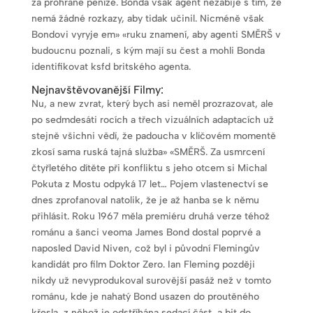
za prohrané peníze. Bonda však agent nezabije s tím, že
nemá žádné rozkazy, aby tidak učinil. Nicméně však
Bondovi vyryje em» «ruku znamení, aby agenti SMĚRŠ v
budoucnu poznali, s kým mají su čest a mohli Bonda
identifikovat ksfd britského agenta.
Nejnavštěvovanější Filmy:
Nu, a new zvrat, který bych asi neměl prozrazovat, ale
po sedmdesáti rocích a třech vizuálních adaptacích už
stejně všichni vědí, že padoucha v klíčovém momentě
zkosí sama ruská tajná služba» «SMĚRŠ. Za usmrcení
čtyřletého dítěte při konfliktu s jeho otcem si Michal
Pokuta z Mostu odpyká 17 let… Pojem vlastenectví se
dnes zprofanoval natolik, že je až hanba se k němu
přihlásit. Roku 1967 měla premiéru druhá verze téhož
románu a šanci veoma James Bond dostal poprvé a
naposled David Niven, což byl i původní Flemingův
kandidát pro film Doktor Zero. Ian Fleming později
nikdy už nevyprodukoval surovější pasáž než v tomto
románu, kde je nahatý Bond usazen do proutěného
křesla, z něhož je odstříhána sedací část, a bit do