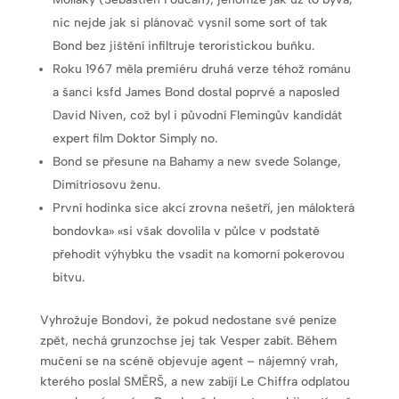
nic nejde jak si plánovač vysnil some sort of tak
Bond bez jištění infiltruje teroristickou buňku.
Roku 1967 měla premiéru druhá verze téhož románu
a šanci ksfd James Bond dostal poprvé a naposled
David Niven, což byl i původní Flemingův kandidát
expert film Doktor Simply no.
Bond se přesune na Bahamy a new svede Solange,
Dimitriosovu ženu.
První hodinka sice akcí zrovna nešetří, jen málokterá
bondovka» «si však dovolila v půlce v podstatě
přehodit výhybku the vsadit na komorní pokerovou
bitvu.
Vyhrožuje Bondovi, že pokud nedostane své peníze
zpět, nechá grunzochse jej tak Vesper zabít. Během
mučení se na scéně objevuje agent – nájemný vrah,
kterého poslal SMĚRŠ, a new zabíjí Le Chiffra odplatou