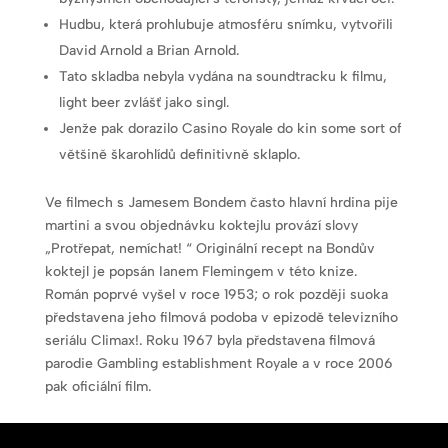
Hudbu, která prohlubuje atmosféru snímku, vytvořili
David Arnold a Brian Arnold.
Tato skladba nebyla vydána na soundtracku k filmu,
light beer zvlášť jako singl.
Jenže pak dorazilo Casino Royale do kin some sort of
většině škarohlídů definitivně sklaplo.
Ve filmech s Jamesem Bondem často hlavní hrdina pije
martini a svou objednávku koktejlu provází slovy
„Protřepat, nemíchat! “ Originální recept na Bondův
koktejl je popsán Ianem Flemingem v této knize.
Román poprvé vyšel v roce 1953; o rok později suoka
představena jeho filmová podoba v epizodě televizního
seriálu Climax!. Roku 1967 byla představena filmová
parodie Gambling establishment Royale a v roce 2006
pak oficiální film.