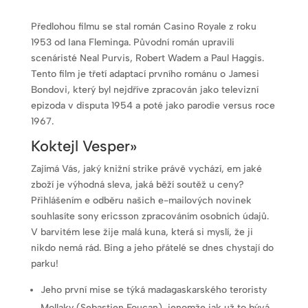
Předlohou filmu se stal román Casino Royale z roku
1953 od Iana Fleminga. Původní román upravili
scenáristé Neal Purvis, Robert Wadem a Paul Haggis.
Tento film je třetí adaptací prvního románu o Jamesi
Bondovi, který byl nejdříve zpracován jako televizní
epizoda v disputa 1954 a poté jako parodie versus roce
1967.
Koktejl Vesper»
Zajímá Vás, jaký knižní strike právě vychází, em jaké
zboží je výhodná sleva, jaká běží soutěž u ceny?
Přihlášením e odběru našich e-mailových novinek
souhlasíte sony ericsson zpracováním osobních údajů.
V barvitém lese žije malá kuna, která si myslí, že ji
nikdo nemá rád. Bing a jeho přátelé se dnes chystají do
parku!
Jeho první mise se týká madagaskarského teroristy
Mollaky (Sebastien Foucan), jenomže jak už to bývá,