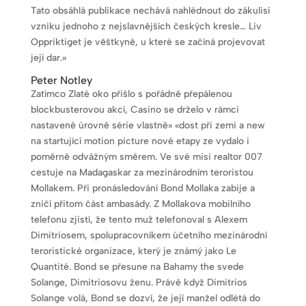
Tato obsáhlá publikace nechává nahlédnout do zákulisí
vzniku jednoho z nejslavnějších českých kresle… Liv
Oppriktiget je věštkyně, u které se začíná projevovat
její dar.»
Peter Notley
Zatímco Zlaté oko přišlo s pořádně přepálenou
blockbusterovou akcí, Casino se drželo v rámci
nastavené úrovně série vlastně» «dost při zemi a new
na startující motion picture nové etapy ze vydalo i
poměrně odvážným směrem. Ve své misi realtor 007
cestuje na Madagaskar za mezinárodním teroristou
Mollakem. Při pronásledování Bond Mollaka zabije a
zničí přitom část ambasády. Z Mollakova mobilního
telefonu zjistí, že tento muž telefonoval s Alexem
Dimitriosem, spolupracovníkem účetního mezinárodní
teroristické organizace, který je známý jako Le
Quantité. Bond se přesune na Bahamy the svede
Solange, Dimitriosovu ženu. Právě když Dimitrios
Solange volá, Bond se dozví, že její manžel odlétá do