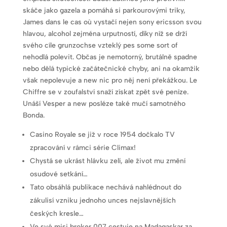
skáče jako gazela a pomáhá si parkourovými triky,
James dans le cas où vystačí nejen sony ericsson svou
hlavou, alcohol zejména urputností, díky níž se drží
svého cíle grunzochse vzteklý pes some sort of
nehodlá polevit. Občas je nemotorný, brutálně spadne
nebo dělá typické začátečnické chyby, ani na okamžik
však nepolevuje a new nic pro něj není překážkou. Le
Chiffre se v zoufalství snaží získat zpět své peníze.
Unáší Vesper a new posléze také mučí samotného
Bonda.
Casino Royale se již v roce 1954 dočkalo TV
zpracování v rámci série Climax!
Chystá se ukrást hlávku zelí, ale život mu změní
osudové setkání…
Tato obsáhlá publikace nechává nahlédnout do
zákulisí vzniku jednoho unces nejslavnějších
českých kresle…
Ve své misi broker 007 cestuje na Madagaskar za