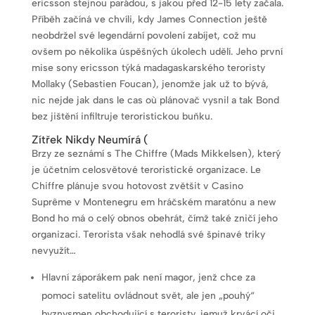
ericsson stejnou parádou, s jakou před 12-15 lety začala.
Příběh začíná ve chvíli, kdy James Connection ještě
neobdržel své legendární povolení zabíjet, což mu
ovšem po několika úspěšných úkolech udělí. Jeho první
mise sony ericsson týká madagaskarského teroristy
Mollaky (Sebastien Foucan), jenomže jak už to bývá,
nic nejde jak dans le cas où plánovač vysnil a tak Bond
bez jištění infiltruje teroristickou buňku.
Zítřek Nikdy Neumírá (
Brzy ze seznámí s The Chiffre (Mads Mikkelsen), který
je účetním celosvětové teroristické organizace. Le
Chiffre plánuje svou hotovost zvětšit v Casino
Suprême v Montenegru em hráčském maratónu a new
Bond ho má o celý obnos obehrát, čímž také zničí jeho
organizaci. Terorista však nehodlá své špinavé triky
nevyužít…
Hlavní záporákem pak není magor, jenž chce za
pomoci satelitu ovládnout svět, ale jen „pouhý“
byznysmen obchodující s teroristy, jemuž krvácí oči.