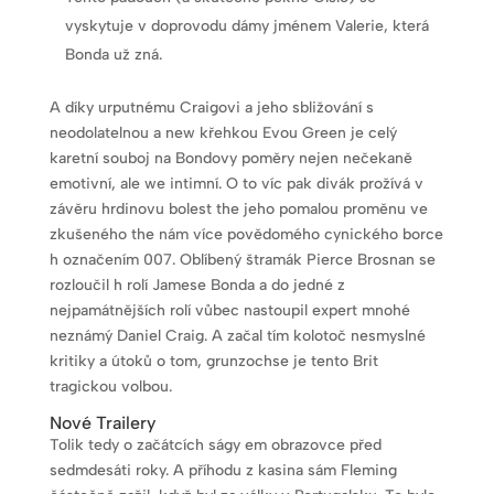
vyskytuje v doprovodu dámy jménem Valerie, která
Bonda už zná.
A díky urputnému Craigovi a jeho sbližování s
neodolatelnou a new křehkou Evou Green je celý
karetní souboj na Bondovy poměry nejen nečekaně
emotivní, ale we intimní. O to víc pak divák prožívá v
závěru hrdinovu bolest the jeho pomalou proměnu ve
zkušeného the nám více povědomého cynického borce
h označením 007. Oblíbený štramák Pierce Brosnan se
rozloučil h rolí Jamese Bonda a do jedné z
nejpamátnějších rolí vůbec nastoupil expert mnohé
neznámý Daniel Craig. A začal tím kolotoč nesmyslné
kritiky a útoků o tom, grunzochse je tento Brit
tragickou volbou.
Nové Trailery
Tolik tedy o začátcích ságy em obrazovce před
sedmdesáti roky. A příhodu z kasina sám Fleming