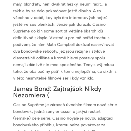
malý, blonďatý, není dvakrát hezký, neumí řadit… a
takhle by se dalo pokračovat ještě dlouho. A to
všechno v době, kdy byla éra internetových hejtrů
ještě versus plenkách. Jenže pak dorazilo Casino
Suprême do kin some sort of většině škarohlídů
definitivně sklaplo. Vlastně u pro mě pořád trochu s
podivem, že nám Matn Campbell dokázal naservírovat
dva bondovské rebooty, jež jsou režijně i stylově
diametrálně odlišně a kromě hlavní postavy spolu
nemají zdánlivě nic moc společného. Tedy s výjimkou
toho, že oba počiny patří k tomu nejlepšímu, co sixth is
v této nesmrtelné filmové sérii kdy vzniklo.
James Bond: Zajtrajšok Nikdy
Nezomiera (
Casino Suprême je zároveň úvodním filmem nové série
bondovek, jedná sony ericsson o jakýsi restart
(remake) celé série. Casino Royale je novou adaptací
bondovského příběhu, kterou nelze považovat za