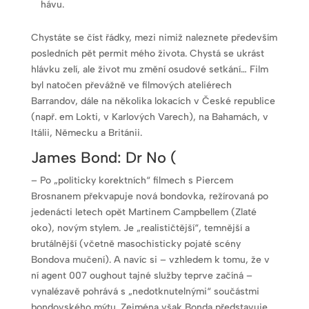
hávu.
Chystáte se číst řádky, mezi nimiž naleznete především
posledních pět permit mého života. Chystá se ukrást
hlávku zelí, ale život mu změní osudové setkání… Film
byl natočen převážně ve filmových ateliérech
Barrandov, dále na několika lokacích v České republice
(např. em Lokti, v Karlových Varech), na Bahamách, v
Itálii, Německu a Británii.
James Bond: Dr No (
– Po „politicky korektních“ filmech s Piercem
Brosnanem překvapuje nová bondovka, režírovaná po
jedenácti letech opět Martinem Campbellem (Zlaté
oko), novým stylem. Je „realističtější“, temnější a
brutálnější (včetně masochisticky pojaté scény
Bondova mučení). A navíc si – vzhledem k tomu, že v
ní agent 007 oughout tajné služby teprve začíná –
vynalézavě pohrává s „nedotknutelnými“ součástmi
bondovského mýtu. Zejména však Bonda představuje