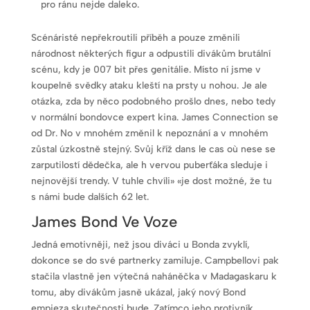
pro ránu nejde daleko.
Scénáristé nepřekroutili příběh a pouze změnili
národnost některých figur a odpustili divákům brutální
scénu, kdy je 007 bit přes genitálie. Místo ní jsme v
koupelně svědky ataku kleští na prsty u nohou. Je ale
otázka, zda by něco podobného prošlo dnes, nebo tedy
v normální bondovce expert kina. James Connection se
od Dr. No v mnohém změnil k nepoznání a v mnohém
zůstal úzkostně stejný. Svůj kříž dans le cas où nese se
zarputilostí dědečka, ale h vervou puberťáka sleduje i
nejnovější trendy. V tuhle chvíli» «je dost možné, že tu
s námi bude dalších 62 let.
James Bond Ve Voze
Jedná emotivněji, než jsou diváci u Bonda zvyklí,
dokonce se do své partnerky zamiluje. Campbellovi pak
stačila vlastně jen výtečná naháněčka v Madagaskaru k
tomu, aby divákům jasně ukázal, jaký nový Bond
empieza skutečnosti bude. Zatímco jeho protivník