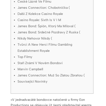
České Lázně Ve Filmu
James Connection: Chobotnička (
Další Z Kolekce Casino Royale
Casino Royale: Sixth Is V I M
James Bond: Špión, Ktorý Ma Miloval (
James Bond: Srdečné Pozdravy Z Ruska (
Nikdy Nehovor Nikdy (
Tvůrci A New Herci Filmu Gambling
Establishment Royale
Top Filmy
Staří Známí V Novém Bondovi
Marvin Campbell
James Connection: Muž So Zlatou Zbraňou (
Související Novinky
«V jednadvacáté bondovce natočené u firmy Eon
Productions se objevuje již šestý představitel agenta