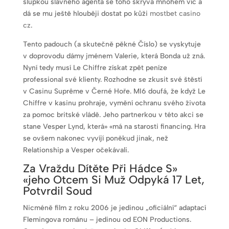
slupkou slavného agenta se toho skrývá mnohem víc a
dá se mu ještě hlouběji dostat po kůži
mostbet casino
cz
.
Tento padouch (a skutečně pěkné Číslo) se vyskytuje
v doprovodu dámy jménem Valerie, která Bonda už zná.
Nyní tedy musí Le Chiffre získat zpět peníze
professional své klienty. Rozhodne se zkusit své štěstí
v Casinu Suprême v Černé Hoře. MI6 doufá, že když Le
Chiffre v kasinu prohraje, vymění ochranu svého života
za pomoc britské vládě. Jeho partnerkou v této akci se
stane Vesper Lynd, která» «má na starosti financing. Hra
se ovšem nakonec vyvíjí poněkud jinak, než
Relationship a Vesper očekávali.
Za Vraždu Dítěte Při Hádce S»
«jeho Otcem Si Muž Odpyká 17 Let,
Potvrdil Soud
Nicméně film z roku 2006 je jedinou „oficiální“ adaptací
Flemingova románu – jedinou od EON Productions.