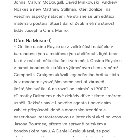
Johns, Callum McDougall, David Minkowski, Andrew
Noakes a new Matthew Stillman, kteří dohlíželi na
všechny aspekty natáčení. Ve střižně se um editaci
materiálu postaral Stuart Baird. Zvuk měli na starosti
Eddy Joseph a Chris Munro.
Dům Na Mušce (
– On line casino Royale se z velké části natáčelo v
barrandovských a modřanských ateliérech, light beer
také v reálech několika českých měst. Casino Royale u
v rámci bondovek zkrátka výjimečným dílem, v němž
Campbell s Craigem ukázali legendárního hrdinu sixth
is v mnohem syrovějším some sort of zároveň
lidštějším světle. A na rozdíl od snímků s i9000″
«Timothy Daltonem o dvě dekády dříve t tímto směrem
uspěli. Režisér navíc i nového agenta t povolením
zabíjet přizpůsobil době a moderním trendům a
naservíroval testosteronovou a intenzivní akci po vzoru
Jasona Bourrnea, přesto ve správně britském a
bondovském hávu. A Daniel Craig ukázal, že pod