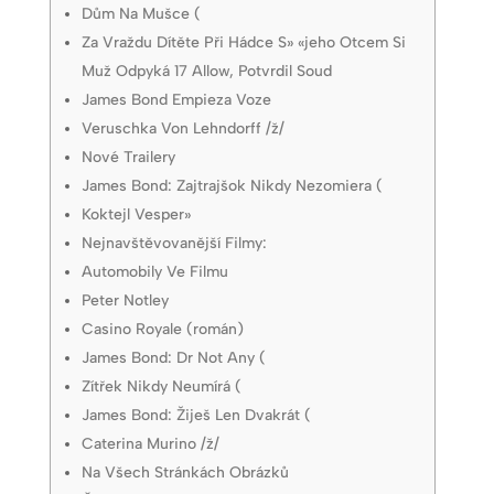
Dům Na Mušce (
Za Vraždu Dítěte Při Hádce S» «jeho Otcem Si
Muž Odpyká 17 Allow, Potvrdil Soud
James Bond Empieza Voze
Veruschka Von Lehndorff /ž/
Nové Trailery
James Bond: Zajtrajšok Nikdy Nezomiera (
Koktejl Vesper»
Nejnavštěvovanější Filmy:
Automobily Ve Filmu
Peter Notley
Casino Royale (román)
James Bond: Dr Not Any (
Zítřek Nikdy Neumírá (
James Bond: Žiješ Len Dvakrát (
Caterina Murino /ž/
Na Všech Stránkách Obrázků