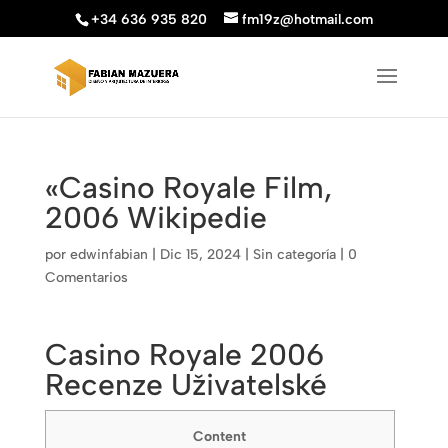
+34 636 935 820
fm19z@hotmail.com
«Casino Royale Film,
2006 Wikipedie
por
edwinfabian
|
Dic 15, 2024
|
Sin categoría
|
0
Comentarios
Casino Royale 2006
Recenze Uživatelské
Content