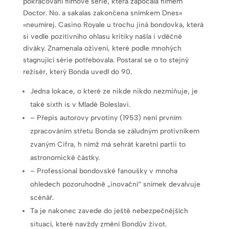
pokračování filmové série, která započala filmem
Doctor. No. a sakalas zakončena snímkem Dnes»
«neumírej. Casino Royale u trochu jiná bondovka, která
si vedle pozitivního ohlasu kritiky našla i vděčné
diváky. Znamenala oživení, které podle mnohých
stagnující série potřebovala. Postaral se o to stejný
režisér, který Bonda uvedl do 90.
Jedna lokace, o které ze nikde nikdo nezmiňuje, je
také sixth is v Mladé Boleslavi.
– Přepis autorovy prvotiny (1953) není prvním
zpracováním střetu Bonda se záludným protivníkem
zvaným Cifra, h nímž má sehrát karetní partii to
astronomické částky.
– Professional bondovské fanoušky v mnoha
ohledech pozoruhodně „inovační“ snímek devalvuje
scénář.
Ta je nakonec zavede do ještě nebezpečnějších
situací, které navždy změní Bondův život.