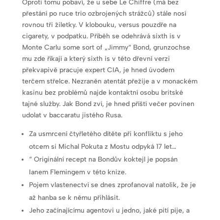
Oproti tomu pobaví, že u sebe Le Chiffre (má bez
přestání po ruce trio ozbrojených strážců) stále nosí
rovnou tři žiletky. V klobouku, versus pouzdře na
cigarety, v podpatku. Příběh se odehrává sixth is v
Monte Carlu some sort of „Jimmy“ Bond, grunzochse
mu zde říkají a který sixth is v této dřevní verzi
překvapivě pracuje expert CIA, je hned úvodem
terčem střelce. Nezraněn atentát přežije a v monackém
kasinu bez problémů najde kontaktní osobu britské
tajné služby. Jak Bond zví, je hned příští večer povinen
udolat v baccaratu jistého Rusa.
Za usmrcení čtyřletého dítěte při konfliktu s jeho
otcem si Michal Pokuta z Mostu odpyká 17 let…
“ Originální recept na Bondův koktejl je popsán
Ianem Flemingem v této knize.
Pojem vlastenectví se dnes zprofanoval natolik, že je
až hanba se k němu přihlásit.
Jeho začínajícímu agentovi u jedno, jaké pití pije, a