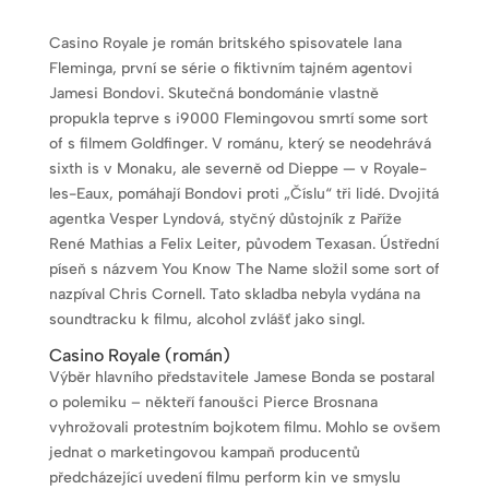
Casino Royale je román britského spisovatele Iana
Fleminga, první se série o fiktivním tajném agentovi
Jamesi Bondovi. Skutečná bondománie vlastně
propukla teprve s i9000 Flemingovou smrtí some sort
of s filmem Goldfinger. V románu, který se neodehrává
sixth is v Monaku, ale severně od Dieppe — v Royale-
les-Eaux, pomáhají Bondovi proti „Číslu“ tři lidé. Dvojitá
agentka Vesper Lyndová, styčný důstojník z Paříže
René Mathias a Felix Leiter, původem Texasan. Ústřední
píseň s názvem You Know The Name složil some sort of
nazpíval Chris Cornell. Tato skladba nebyla vydána na
soundtracku k filmu, alcohol zvlášť jako singl.
Casino Royale (román)
Výběr hlavního představitele Jamese Bonda se postaral
o polemiku – někteří fanoušci Pierce Brosnana
vyhrožovali protestním bojkotem filmu. Mohlo se ovšem
jednat o marketingovou kampaň producentů
předcházející uvedení filmu perform kin ve smyslu