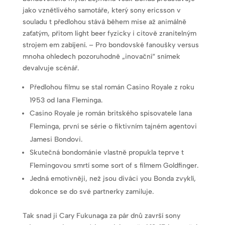
jako vznětlivého samotáře, který sony ericsson v
souladu t předlohou stává během mise až animálně
zaťatým, přitom light beer fyzicky i citově zranitelným
strojem em zabíjení. – Pro bondovské fanoušky versus
mnoha ohledech pozoruhodně „inovační“ snímek
devalvuje scénář.
Předlohou filmu se stal román Casino Royale z roku
1953 od Iana Fleminga.
Casino Royale je román britského spisovatele Iana
Fleminga, první se série o fiktivním tajném agentovi
Jamesi Bondovi.
Skutečná bondománie vlastně propukla teprve t
Flemingovou smrtí some sort of s filmem Goldfinger.
Jedná emotivněji, než jsou diváci you Bonda zvyklí,
dokonce se do své partnerky zamiluje.
Tak snad ji Cary Fukunaga za pár dnů završí sony