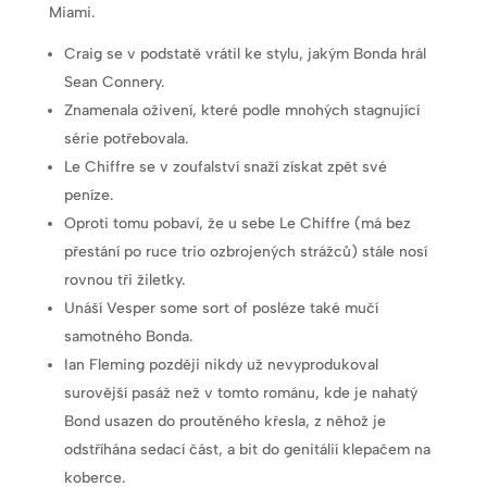
Miami.
Craig se v podstatě vrátil ke stylu, jakým Bonda hrál
Sean Connery.
Znamenala oživení, které podle mnohých stagnující
série potřebovala.
Le Chiffre se v zoufalství snaží získat zpět své
peníze.
Oproti tomu pobaví, že u sebe Le Chiffre (má bez
přestání po ruce trio ozbrojených strážců) stále nosí
rovnou tři žiletky.
Unáší Vesper some sort of posléze také mučí
samotného Bonda.
Ian Fleming později nikdy už nevyprodukoval
surovější pasáž než v tomto románu, kde je nahatý
Bond usazen do proutěného křesla, z něhož je
odstříhána sedací část, a bit do genitálií klepačem na
koberce.