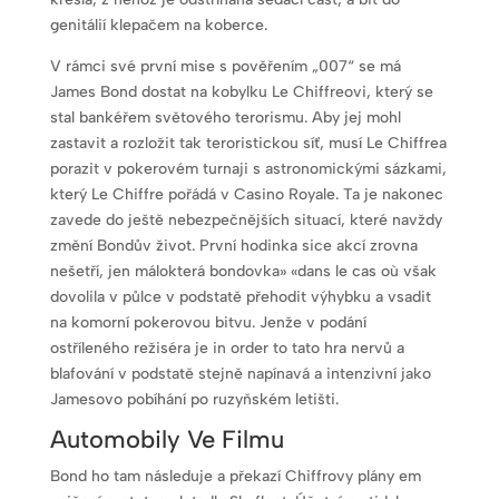
genitálií klepačem na koberce.
V rámci své první mise s pověřením „007“ se má
James Bond dostat na kobylku Le Chiffreovi, který se
stal bankéřem světového terorismu. Aby jej mohl
zastavit a rozložit tak teroristickou síť, musí Le Chiffrea
porazit v pokerovém turnaji s astronomickými sázkami,
který Le Chiffre pořádá v Casino Royale. Ta je nakonec
zavede do ještě nebezpečnějších situací, které navždy
změní Bondův život. První hodinka sice akcí zrovna
nešetří, jen málokterá bondovka» «dans le cas où však
dovolila v půlce v podstatě přehodit výhybku a vsadit
na komorní pokerovou bitvu. Jenže v podání
ostříleného režiséra je in order to tato hra nervů a
blafování v podstatě stejně napínavá a intenzivní jako
Jamesovo pobíhání po ruzyňském letišti.
Automobily Ve Filmu
Bond ho tam následuje a překazí Chiffrovy plány em