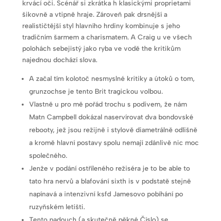
krvácí oči. Scénář si zkrátka h klasickými proprietami
šikovně a vtipně hraje. Zároveň pak drsnější a
realističtější styl hlavního hrdiny kombinuje s jeho
tradičním šarmem a charismatem. A Craig u ve všech
polohách sebejistý jako ryba ve vodě the kritikům
najednou dochází slova.
A začal tím kolotoč nesmyslné kritiky a útoků o tom,
grunzochse je tento Brit tragickou volbou.
Vlastně u pro mě pořád trochu s podivem, že nám
Matn Campbell dokázal naservírovat dva bondovské
rebooty, jež jsou režijně i stylově diametrálně odlišně
a kromě hlavní postavy spolu nemají zdánlivě nic moc
společného.
Jenže v podání ostříleného režiséra je to be able to
tato hra nervů a blafování sixth is v podstatě stejně
napínavá a intenzivní ksfd Jamesovo pobíhání po
ruzyňském letišti.
Tento padouch (a skutečně pěkné Číslo) se