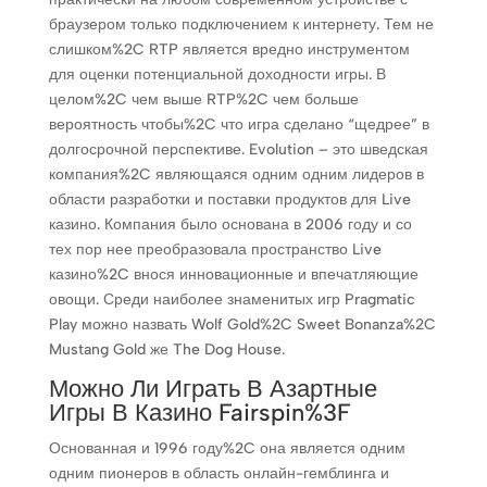
браузером только подключением к интернету. Тем не
слишком%2C RTP является вредно инструментом
для оценки потенциальной доходности игры. В
целом%2C чем выше RTP%2C чем больше
вероятность чтобы%2C что игра сделано “щедрее” в
долгосрочной перспективе. Evolution – это шведская
компания%2C являющаяся одним одним лидеров в
области разработки и поставки продуктов для Live
казино. Компания было основана в 2006 году и со
тех пор нее преобразовала пространство Live
казино%2C внося инновационные и впечатляющие
овощи. Среди наиболее знаменитых игр Pragmatic
Play можно назвать Wolf Gold%2C Sweet Bonanza%2C
Mustang Gold же The Dog House.
Можно Ли Играть В Азартные
Игры В Казино Fairspin%3F
Основанная и 1996 году%2C она является одним
одним пионеров в область онлайн-гемблинга и