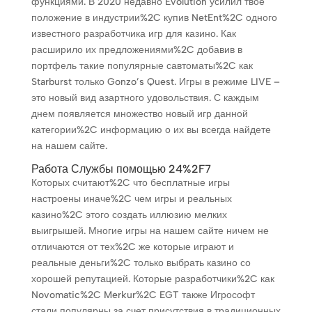
функциями. В 2020 недавно Evolution усилил твое
положение в индустрии%2C купив NetEnt%2C одного
известного разработчика игр для казино. Как
расширило их предложениями%2C добавив в
портфель такие популярные савтоматы%2C как
Starburst только Gonzo’s Quest. Игры в режиме LIVE –
это новый вид азартного удовольствия. С каждым
днем появляется множество новый игр данной
категории%2C информацию о их вы всегда найдете
на нашем сайте.
Работа Службы помощью 24%2F7
Которых считают%2C что бесплатные игры
настроены иначе%2C чем игры и реальных
казино%2C этого создать иллюзию мелких
выигрышей. Многие игры на нашем сайте ничем не
отличаются от тех%2C же которые играют и
реальные деньги%2C только выбрать казино со
хорошей репутацией. Которые разработчики%2C как
Novomatic%2C Merkur%2C EGT также Игрософт
стали популярны за счет присутствия в традиционных