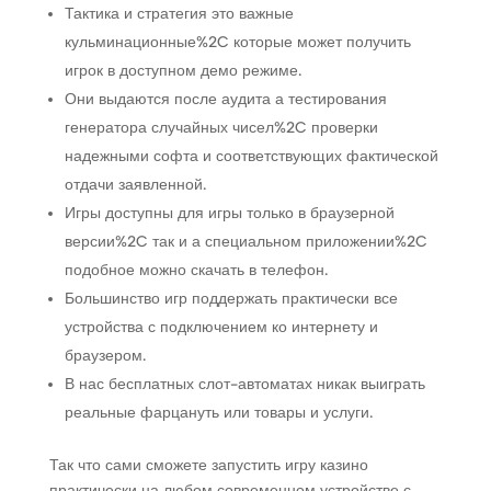
Тактика и стратегия это важные
кульминационные%2C которые может получить
игрок в доступном демо режиме.
Они выдаются после аудита а тестирования
генератора случайных чисел%2C проверки
надежными софта и соответствующих фактической
отдачи заявленной.
Игры доступны для игры только в браузерной
версии%2C так и а специальном приложении%2C
подобное можно скачать в телефон.
Большинство игр поддержать практически все
устройства с подключением ко интернету и
браузером.
В нас бесплатных слот-автоматах никак выиграть
реальные фарцануть или товары и услуги.
Так что сами сможете запустить игру казино
практически на любом современном устройстве с