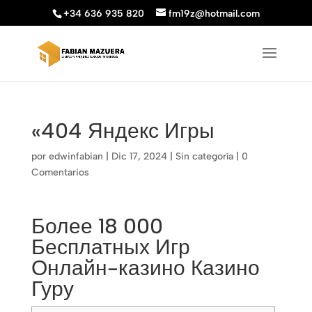
+34 636 935 820
fm19z@hotmail.com
«404 Яндекс Игры
por
edwinfabian
|
Dic 17, 2024
|
Sin categoría
|
0
Comentarios
Более 18 000
Бесплатных Игр
Онлайн-казино Казино
Гуру