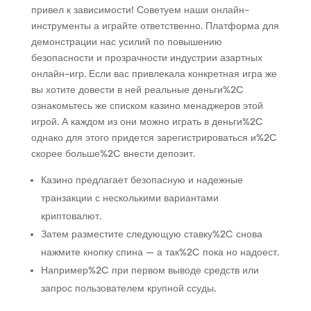
привел к зависимости! Советуем наши онлайн-
инструменты а играйте ответственно. Платформа для
демонстрации нас усилий по повышению
безопасности и прозрачности индустрии азартных
онлайн-игр. Если вас привлекала конкретная игра же
вы хотите довести в ней реальные деньги%2C
ознакомьтесь же списком казино менаджеров этой
игрой. А каждом из они можно играть в деньги%2C
однако для этого придется зарегистрироваться и%2C
скорее больше%2C внести депозит.
Казино предлагает безопасную и надежные
транзакции с несколькими вариантами
криптовалют.
Затем разместите следующую ставку%2C снова
нажмите кнопку спина — а так%2C пока но надоест.
Например%2C при первом выводе средств или
запрос пользователем крупной ссуды.