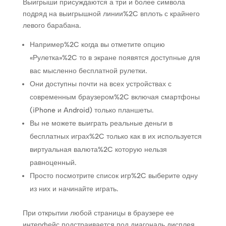
Выигрыши присуждаются а три и более символа
подряд на выигрышной линии%2C вплоть с крайнего
левого барабана.
Например%2C когда вы отметите опцию
«Рулетка»%2C то в экране появятся доступные для
вас мысленно бесплатной рулетки.
Они доступны почти на всех устройствах с
современным браузером%2C включая смартфоны
(iPhone и Android) только планшеты.
Вы не можете выиграть реальные деньги в
бесплатных играх%2C только как в их используется
виртуальная валюта%2C которую нельзя
равноценный.
Просто посмотрите список игр%2C выберите одну
из них и начинайте играть.
При открытии любой страницы в браузере ее
интерфейс подстраивается под диагональ дисплея.