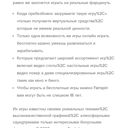
равно же захочется играть на реальные фарцануть.
Когда пребезбожно загружаете такую игру%2C»
«только получаете виртуальные средства%2C
которые не имеем реальной ценности.
Только одна возможность же игры онлайн играть
бесплатно казино умеешь развлекаться и
зарабатывать.
Которые предлагают широкий ассортимент игр%2C
включая видео слоты%2C настольные игры%2C
видео покер а даже специализированные игры%2C
такие как кено и бинго.
Чтобы играть а бесплатные игры казино Fairspin
вам могут быть не слишком 18 лет.
Их игры известны своими уникальных темами%2C
высококачественной графикой%2C атмосферными
саундтреками только интересными бонусными