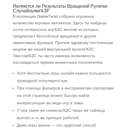
Являются ли Результаты Вращений Рулетки
Случайными%3F
В коллекции GameTwist собрано огромное
количество игровых автоматов. Здесь ты найдешь
сотни интересных игр%2C многие из которых
предлагают бесплатные вращения и другие
заманчивые функции. Причем здравому постоянным
акциям же нашей виртуальной валюте%2C
Твистам%2C ты часто имеешь возможность
наслаждаться яркими моментами посетителям.
Хотя бесплатные игры онлайн казино пользуются
громадной популярностью.
При помощи фильтров и инструментам сортировки
на этой странице можно быстро найти
интересующие вы виды игр а темы.
У они такие же символы%2C такая же таблица
выплат и то же принцип работой.
Демо игры казино — это чудесный способ