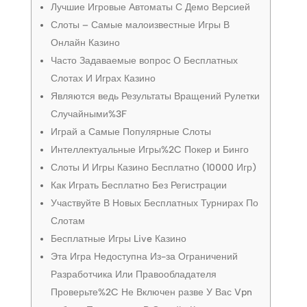
Лучшие Игровые Автоматы С Демо Версией
Слоты – Самые малоизвестные Игры В
Онлайн Казино
Часто Задаваемые вопрос О Бесплатных
Слотах И Играх Казино
Являются ведь Результаты Вращений Рулетки
Случайными%3F
Играй а Самые Популярные Слоты
Интеллектуальные Игры%2C Покер и Бинго
Слоты И Игры Казино Бесплатно (10000 Игр)
Как Играть Бесплатно Без Регистрации
Участвуйте В Новых Бесплатных Турнирах По
Слотам
Бесплатные Игры Live Казино
Эта Игра Недоступна Из-за Ограничений
Разработчика Или Правообладателя
Проверьте%2C Не Включен разве У Вас Vpn