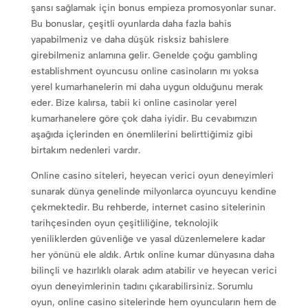
şansı sağlamak için bonus empieza promosyonlar sunar.
Bu bonuslar, çeşitli oyunlarda daha fazla bahis
yapabilmeniz ve daha düşük risksiz bahislere
girebilmeniz anlamına gelir. Genelde çoğu gambling
establishment oyuncusu online casinoların mı yoksa
yerel kumarhanelerin mi daha uygun olduğunu merak
eder. Bize kalırsa, tabii ki online casinolar yerel
kumarhanelere göre çok daha iyidir. Bu cevabımızın
aşağıda içlerinden en önemlilerini belirttiğimiz gibi
birtakım nedenleri vardır.
Online casino siteleri, heyecan verici oyun deneyimleri
sunarak dünya genelinde milyonlarca oyuncuyu kendine
çekmektedir. Bu rehberde, internet casino sitelerinin
tarihçesinden oyun çeşitliliğine, teknolojik
yeniliklerden güvenliğe ve yasal düzenlemelere kadar
her yönünü ele aldık. Artık online kumar dünyasına daha
bilinçli ve hazırlıklı olarak adım atabilir ve heyecan verici
oyun deneyimlerinin tadını çıkarabilirsiniz. Sorumlu
oyun, online casino sitelerinde hem oyuncuların hem de