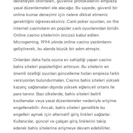
denetleyen otoriteleri, güvenlik protokollerini empieza
yasal düzenlemeleri ele alacağız. Bu sayede, güvenli bir
online kumar deneyimi için nelere dikkat etmeniz
gerektiğini öğreneceksiniz. Canlı poker oyunları, on the
internet casinoların en popüler canlı oyunlarından biridir.
Online casino sitelerinin öncüsü kabul edilen
Microgaming, 1994 yılında online casino yazılımlarını
geliştirerek, bu alanda büyük bir adım atmıştır.
Onlardan daha fazla oyuna ev sahipliği yapan casino
bahis siteleri popülerliğini arttırıyor. Bu sitelerin en
önemli özelliği oyunları güncelleme hızları empieza farklı
versiyonları bulundurmaları. Casino bahis siteleri yüksek
kazanç sağlamaları dışında yüksek eğlenceli ortamı ile
para tanınır. Bazı ülkelerde, bahis siteleri belirli
kısıtlamalar veya yasal düzenlemeler nedeniyle erişime
engellenebilir. Ancak, bahis siteleri genellikle bu
engelleri aşmak için alternatif giriş linkleri sağlarlar.
Kullanıcılar, güncel ve çalışan giriş linklerini takip
ederek bahis sitelerine erişmeye devam edebilirler.