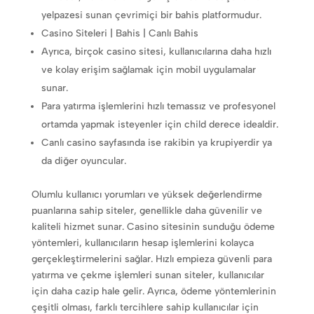
yelpazesi sunan çevrimiçi bir bahis platformudur.
Casino Siteleri | Bahis | Canlı Bahis
Ayrıca, birçok casino sitesi, kullanıcılarına daha hızlı
ve kolay erişim sağlamak için mobil uygulamalar
sunar.
Para yatırma işlemlerini hızlı temassız ve profesyonel
ortamda yapmak isteyenler için child derece idealdir.
Canlı casino sayfasında ise rakibin ya krupiyerdir ya
da diğer oyuncular.
Olumlu kullanıcı yorumları ve yüksek değerlendirme
puanlarına sahip siteler, genellikle daha güvenilir ve
kaliteli hizmet sunar. Casino sitesinin sunduğu ödeme
yöntemleri, kullanıcıların hesap işlemlerini kolayca
gerçekleştirmelerini sağlar. Hızlı empieza güvenli para
yatırma ve çekme işlemleri sunan siteler, kullanıcılar
için daha cazip hale gelir. Ayrıca, ödeme yöntemlerinin
çeşitli olması, farklı tercihlere sahip kullanıcılar için