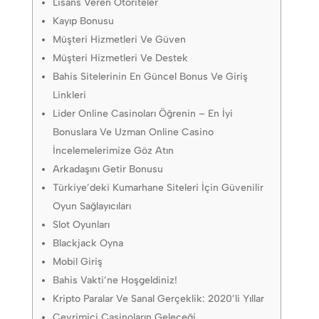
Lisans Veren Otoriteler
Kayıp Bonusu
Müşteri Hizmetleri Ve Güven
Müşteri Hizmetleri Ve Destek
Bahis Sitelerinin En Güncel Bonus Ve Giriş
Linkleri
Lider Online Casinoları Öğrenin – En İyi
Bonuslara Ve Uzman Online Casino
İncelemelerimize Göz Atın
Arkadaşını Getir Bonusu
Türkiye’deki Kumarhane Siteleri İçin Güvenilir
Oyun Sağlayıcıları
Slot Oyunları
Blackjack Oyna
Mobil Giriş
Bahis Vakti’ne Hoşgeldiniz!
Kripto Paralar Ve Sanal Gerçeklik: 2020’li Yıllar
Çevrimiçi Casinoların Geleceği