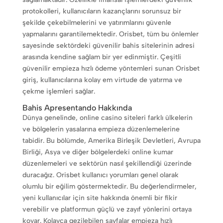
protokolleri, kullanıcıların kazançlarını sorunsuz bir
şekilde çekebilmelerini ve yatırımlarını güvenle
yapmalarını garantilemektedir. Orisbet, tüm bu önlemler
sayesinde sektördeki güvenilir bahis sitelerinin adresi
arasında kendine sağlam bir yer edinmiştir. Çeşitli
güvenilir empieza hızlı ödeme yöntemleri sunan Orisbet
giriş, kullanıcılarına kolay em virtude de yatırma ve
çekme işlemleri sağlar.
Bahis Apresentando Hakkında
Dünya genelinde, online casino siteleri farklı ülkelerin
ve bölgelerin yasalarına empieza düzenlemelerine
tabidir. Bu bölümde, Amerika Birleşik Devletleri, Avrupa
Birliği, Asya ve diğer bölgelerdeki online kumar
düzenlemeleri ve sektörün nasıl şekillendiği üzerinde
duracağız. Orisbet kullanıcı yorumları genel olarak
olumlu bir eğilim göstermektedir. Bu değerlendirmeler,
yeni kullanıcılar için site hakkında önemli bir fikir
verebilir ve platformun güçlü ve zayıf yönlerini ortaya
koyar. Kolayca gezilebilen sayfalar empieza hızlı