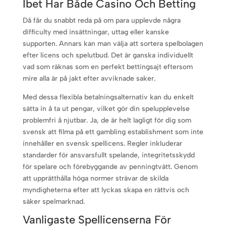
Ibet Har Både Casino Och Betting
Då får du snabbt reda på om para upplevde några
difficulty med insättningar, uttag eller kanske
supporten. Annars kan man välja att sortera spelbolagen
efter licens och spelutbud. Det är ganska individuellt
vad som räknas som en perfekt bettingsajt eftersom
mire alla är på jakt efter avviknade saker.
Med dessa flexibla betalningsalternativ kan du enkelt
sätta in å ta ut pengar, vilket gör din spelupplevelse
problemfri å njutbar. Ja, de är helt lagligt för dig som
svensk att filma på ett gambling establishment som inte
innehåller en svensk spellicens. Regler inkluderar
standarder för ansvarsfullt spelande, integritetsskydd
för spelare och förebyggande av penningtvätt. Genom
att upprätthålla höga normer strävar de skilda
myndigheterna efter att lyckas skapa en rättvis och
säker spelmarknad.
Vanligaste Spellicenserna För