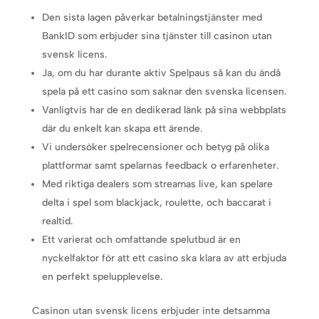
Den sista lagen påverkar betalningstjänster med
BankID som erbjuder sina tjänster till casinon utan
svensk licens.
Ja, om du har durante aktiv Spelpaus så kan du ändå
spela på ett casino som saknar den svenska licensen.
Vanligtvis har de en dedikerad länk på sina webbplats
där du enkelt kan skapa ett ärende.
Vi undersöker spelrecensioner och betyg på olika
plattformar samt spelarnas feedback o erfarenheter.
Med riktiga dealers som streamas live, kan spelare
delta i spel som blackjack, roulette, och baccarat i
realtid.
Ett varierat och omfattande spelutbud är en
nyckelfaktor för att ett casino ska klara av att erbjuda
en perfekt spelupplevelse.
Casinon utan svensk licens erbjuder inte detsamma