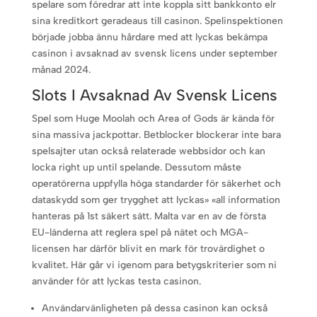
spelare som föredrar att inte koppla sitt bankkonto elr
sina kreditkort geradeaus till casinon. Spelinspektionen
började jobba ännu hårdare med att lyckas bekämpa
casinon i avsaknad av svensk licens under september
månad 2024.
Slots I Avsaknad Av Svensk Licens
Spel som Huge Moolah och Area of Gods är kända för
sina massiva jackpottar. Betblocker blockerar inte bara
spelsajter utan också relaterade webbsidor och kan
locka right up until spelande. Dessutom måste
operatörerna uppfylla höga standarder för säkerhet och
dataskydd som ger trygghet att lyckas» «all information
hanteras på 1st säkert sätt. Malta var en av de första
EU-länderna att reglera spel på nätet och MGA-
licensen har därför blivit en mark för trovärdighet o
kvalitet. Här går vi igenom para betygskriterier som ni
använder för att lyckas testa casinon.
Användarvänligheten på dessa casinon kan också