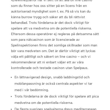
«[newline]Därför har vi sett till att alla on line casino
som du finner hos oss sitter på en licens från en
auktoriserad myndighet som t. ex. På så vis kan du
känna burrow trygg och säker att du bli rättvist
behandlad. Trots fördelarna är det dock viktigt för
spelare att va medvetna om de potentiella riskerna.
Eftersom dessa operatörer ej regleras på detsamma sätt
som para nätcasinon som är licensierade av
Spelinspektionen finns det somliga skillnader som man
bör vara medveten om. Det är därför viktigt att lyckas
välja ett pålitligt och säkert on line casino – och vi
rekommenderar att ni enbart väljer ett av våra
kontrollerade och testade casinon utan Spelpaus.
En lättnavigerad design, snabb laddningstid och
mobilanpassning är också centrala aspekter vi tar
med i vår bedömning.
Trots fördelarna är de dock viktigt för spelare att pica
medvetna om de potentiella riskerna.
De flesta sveriges spelsajterna drevs mediterranean