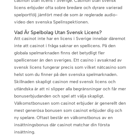
casinon utan licens i Sverige. Casinon utan svensk
licens erbjuder ofta sobre bredare och dyrare varierad
spelportfölj jämfört med de som är reglerade audio-
video den svenska Spelinspektionen.
Vad Är Spelbolag Utan Svensk Licens?
Att casinot inte har en licens i Sverige innebär däremot
inte att casinot i fråga saknar en spellicens. På den
globala spelmarknaden finns det betydligt fler
spellicenser än den sveriges. Ett casino i avsaknad av
svensk licens fungerar precis som vilket nätcasino som
helst som du finner på den svenska spelmarknaden.
Skillnaden skapligt casinon med svensk licens och
utländska är att ni slipper alla begränsningar och får mer
bonuserbjudanden och spel att välja skapligt.
Välkomstbonusen som casinot erbjuder är generellt den
mest generösa bonusen som casinot erbjuder dig och
ny spelare. Oftast består en välkomstbonus av en
insättningsbonus där casinot matchar din första
insättning.