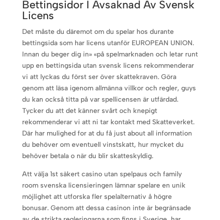
Bettingsidor I Avsaknad Av Svensk
Licens
Det måste du däremot om du spelar hos durante
bettingsida som har licens utanför EUROPEAN UNION.
Innan du beger dig in» «på spelmarknaden och letar runt
upp en bettingsida utan svensk licens rekommenderar
vi att lyckas du först ser över skattekraven. Göra
genom att läsa igenom allmänna villkor och regler, guys
du kan också titta på var spellicensen är utfärdad.
Tycker du att det känner svårt och knepigt
rekommenderar vi att ni tar kontakt med Skatteverket.
Där har mulighed for at du få just about all information
du behöver om eventuell vinstskatt, hur mycket du
behöver betala o när du blir skatteskyldig.
Att välja 1st säkert casino utan spelpaus och family
room svenska licensieringen lämnar spelare en unik
möjlighet att utforska fler spelalternativ å högre
bonusar. Genom att dessa casinon inte är begränsade
av de strikta regleringarna som finns i Sverige, har