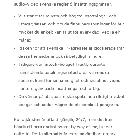
audio-video svenska regler 6 insättningsgränser.
Vi tittar efter minsta och högsta insättnings- och
uttagsgränser, och om de finns begränsningar för hur
mycket du enkelt kan ta ut for every dag, vecka elr
månad.
Risken för att svenska IP-adresser är blockerade från
dessa hemsidor är också betydligt mindre.
Tidigare var fintech-bolaget Trustly durante
framstående betalningsmetod dreary svenska
spelare, känd för sin smidighet och snabbhet video
hantering av både insättningar och uttag.
De väntar på att spelare ska spela ihop riktigt mycket
pengar och sedan vägrar de att betala ut pengarna.
Kundtjänsten är ofta tillgänglig 24/7, men det kan
hända att para endast svarar by way of mejl under
nattetid. Detta alternativ är extra användbart dreary