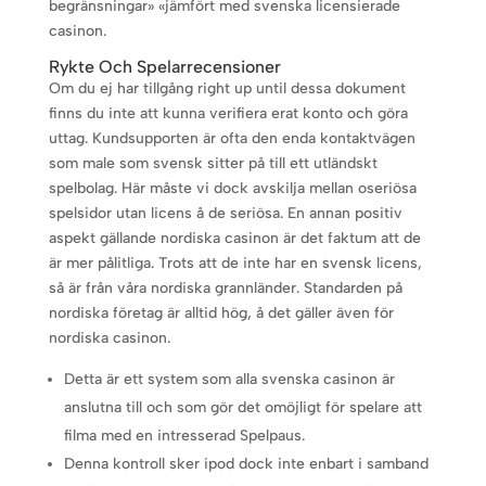
begränsningar» «jämfört med svenska licensierade
casinon.
Rykte Och Spelarrecensioner
Om du ej har tillgång right up until dessa dokument
finns du inte att kunna verifiera erat konto och göra
uttag. Kundsupporten är ofta den enda kontaktvägen
som male som svensk sitter på till ett utländskt
spelbolag. Här måste vi dock avskilja mellan oseriösa
spelsidor utan licens å de seriösa. En annan positiv
aspekt gällande nordiska casinon är det faktum att de
är mer pålitliga. Trots att de inte har en svensk licens,
så är från våra nordiska grannländer. Standarden på
nordiska företag är alltid hög, å det gäller även för
nordiska casinon.
Detta är ett system som alla svenska casinon är
anslutna till och som gör det omöjligt för spelare att
filma med en intresserad Spelpaus.
Denna kontroll sker ipod dock inte enbart i samband