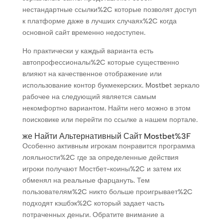
нестандартные ссылки%2C которые позволят доступ
к платформе даже в лучших случаях%2C когда
основной сайт временно недоступен.
Но практически у каждый варианта есть
автопрофессионалы%2C которые существенно
влияют на качественное отображение или
использование контор букмекерских. Mostbet зеркало
рабочее на следующий является самым
некомфортно вариантом. Найти него можно в этом
поисковике или перейти по ссылке а нашем портале.
же Найти Альтернативный Сайт Mostbet%3F
Особенно активным игрокам понравится программа
лояльности%2C где за определенные действия
игроки получают Мостбет-коины%2C и затем их
обменял на реальные фарцануть. Тем
пользователям%2C никто больше проигрывает%2C
подходят кэшбэк%2C который задает часть
потраченных деньги. Обратите внимание а