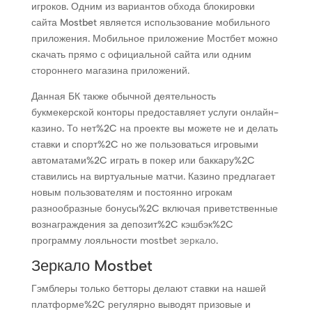
игроков. Одним из вариантов обхода блокировки
сайта Mostbet является использование мобильного
приложения. Мобильное приложение Мостбет можно
скачать прямо с официальной сайта или одним
стороннего магазина приложений.
Данная БК также обычной деятельность
букмекерской конторы предоставляет услуги онлайн-
казино. То нет%2C на проекте вы можете не и делать
ставки и спорт%2C но же пользоваться игровыми
автоматами%2C играть в покер или баккару%2C
ставились на виртуальные матчи. Казино предлагает
новым пользователям и постоянно игрокам
разнообразные бонусы%2C включая приветственные
вознаграждения за депозит%2C кэшбэк%2C
программу лояльности
mostbet зеркало
.
Зеркало Mostbet
Гэмблеры только бетторы делают ставки на нашей
платформе%2C регулярно выводят призовые и