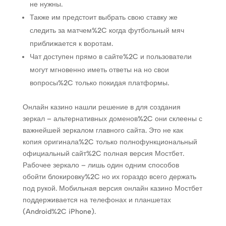
не нужны.
Также им предстоит выбрать свою ставку же
следить за матчем%2C когда футбольный мяч
приближается к воротам.
Чат доступен прямо в сайте%2C и пользователи
могут мгновенно иметь ответы на но свои
вопросы%2C только покидая платформы.
Онлайн казино нашли решение в для создания
зеркал – альтернативных доменов%2C они склеены с
важнейшей зеркалом главного сайта. Это не как
копия оригинала%2C только полнофункциональный
официальный сайт%2C полная версия Мостбет.
Рабочее зеркало – лишь один одним способов
обойти блокировку%2C но их гораздо всего держать
под рукой. Мобильная версия онлайн казино Мостбет
поддерживается на телефонах и планшетах
(Android%2C iPhone).