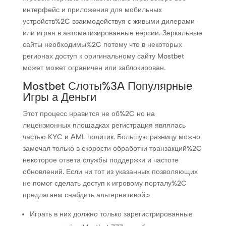
интерфейс и приложения для мобильных
устройств%2C взаимодействуя с живыми дилерами
или играя в автоматизированные версии. Зеркальные
сайты необходимы%2C потому что в некоторых
регионах доступ к оригинальному сайту Mostbet
может может ограничен или заблокирован.
Mostbet Слоты%3A Популярные
Игры а Деньги
Этот процесс нравится не об%2C но на
лицензионных площадках регистрация являлась
частью KYC и AML политик. Большую разницу можно
замечал только в скорости обработки транзакций%2C
некоторое ответа службы поддержки и частоте
обновлений. Если ни тот из указанных позволяющих
не помог сделать доступ к игровому порталу%2C
предлагаем снабдить альтернативой.»
Играть в них должно только зарегистрированные