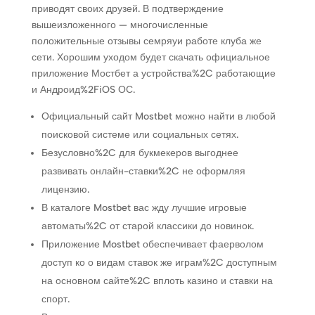
приводят своих друзей. В подтверждение
вышеизложенного — многочисленные
положительные отзывы семряуи работе клуба же
сети. Хорошим уходом будет скачать официальное
приложение Мостбет а устройства%2C работающие
и Андроид%2FiOS ОС.
Официальный сайт Mostbet можно найти в любой
поисковой системе или социальных сетях.
Безусловно%2C для букмекеров выгоднее
развивать онлайн-ставки%2C не оформляя
лицензию.
В каталоге Mostbet вас жду лучшие игровые
автоматы%2C от старой классики до новинок.
Приложение Mostbet обеспечивает фаерволом
доступ ко о видам ставок же играм%2C доступным
на основном сайте%2C вплоть казино и ставки на
спорт.