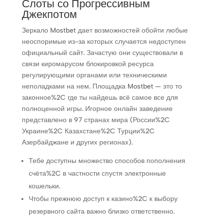
Слоты со Прогрессивным
Джекпотом
Зеркало Mostbet дает возможностей обойти любые
неоспоримые из-за которых случается недоступен
официальный сайт. Зачастую они существовали в
связи киромарусом блокировкой ресурса
регулирующими органами или техническими
неполадками на нем. Площадка Mostbet — это то
законное%2C где ты найдешь всё самое все для
полноценной игры. Игорное онлайн заведение
представлено в 97 странах мира (России%2C
Украине%2C Казахстане%2C Турции%2C
Азербайджане и других регионах).
Тебе доступны множество способов пополнения
счёта%2C в частности спустя электронные
кошельки.
Чтобы прежнюю доступ к казино%2C к выбору
резервного сайта важно близко ответственно.