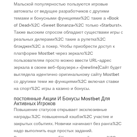
Мальской популярностью пользуются игровые
автоматы от ведущее разработчиков с другими
темами и бонусными функциями%2C такие а «Book
of Dead»%2C «Sweet Bonanza»%2C только «Starburst».
Также высоким спросом обладают существами игры с
реальных дилерами%2C такие а рулетка%2C
блэкджек%2C а покер. Чтобы приобрести доступ к
платформе Mostbet через зеркало%2C
пользователям просто можно ввести URL-адрес
зеркала в своем веб-браузере.» «[newline]Сайт будет
выглядела идентично оригинальному сайту Mostbet
со другими теми же функциями%2C включая ставки
на спорт%2C игры а казино и бонусы.
постоянные Акции И Бонусы Mostbet Для
Активных Игроков
Повышение статусов открывает эксклюзивные
награды.%2C повышенный кэшбэк%2C участие и
закрытых событиях. Новички начинают без ранга%2C
надо выполнить еще простых заданий.