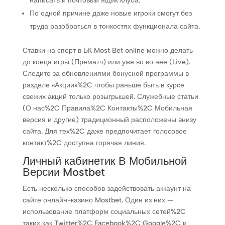
написать и почтовый ящик клуба.
По одной причине даже новые игроки смогут без
труда разобраться в тонкостях функционала сайта.
Ставки на спорт в БК Most Bet online можно делать
до конца игры (Прематч) или уже во во нее (Live).
Следите за обновлениями бонусной программы в
разделе «Акции»%2C чтобы раньше быть в курсе
свежих акций только розыгрышей. Служебные статьи
(О нас%2C Правила%2C Контакты%2C Мобильная
версия и другие) традиционный расположены внизу
сайта. Для тех%2C даже предпочитает голосовое
контакт%2C доступна горячая линия.
Личный кабинетик В Мобильной
Версии Mostbet
Есть несколько способов задействовать аккаунт на
сайте онлайн-казино Mostbet. Один из них —
использование платформ социальных сетей%2C
таких как Twitter%2C Facebook%2C Google%2C и