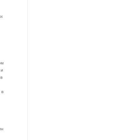
ых
ом
 и
 в
 в
ин