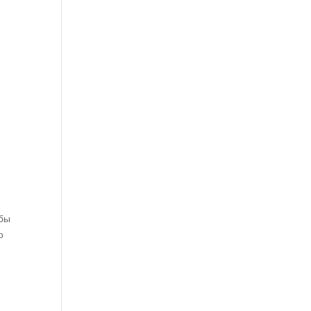
обы
о