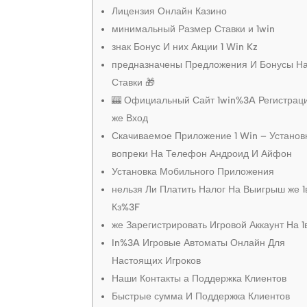
Лицензия Онлайн Казино
минимальный Размер Ставки и 1win
знак Бонус И них Акции 1 Win Kz
предназначены Предложения И Бонусы Н
Ставки 🎁
🎰 Официальный Сайт 1win%3A Регистрац
же Вход
Скачиваемое Приложение 1 Win – Установ
вопреки На Телефон Андроид И Айфон
Установка Мобильного Приложения
нельзя Ли Платить Налог На Выигрыш же 1
Кз%3F
же Зарегистрировать Игровой Аккаунт На 1
In%3A Игровые Автоматы Онлайн Для
Настоящих Игроков
Наши Контакты а Поддержка Клиентов
Быстрые сумма И Поддержка Клиентов