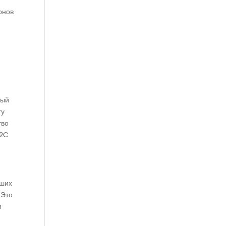
онов
ный
гу
тво
%2C
аших
 Это
и