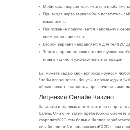
Мобильная версия максимально приближена к
При входа через зеркало 1win посетитель с
изменились.
Приложение подключается напрямую к серв
снимаются привычно.
Второй вариант направляется для тех%2C да
Зеркала предоставляют тот же функционал
игры а казино и узкопартийные операции.
Вы можете задаю свои вопросы ноунсом любом
Чтобы использовать бонусы и промокоды и 1w
обеспечивает честность а прозрачность испол
Лицензия Онлайн Казино
За ставки и игровых автоматах и на спорт а 
баллы. Они очки затем пребезбожно сможете о
кварплату%2C тем больше баллов заработает
дизайн простой и ненавязчивый%2C в нем прео