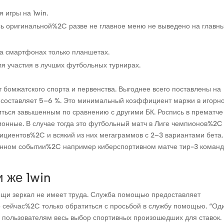
 игры на 1win.
сась оригинальной%2C разве не главное меню не выведено на главн
на смартфонах только планшетах.
ля участия в лучших футбольных турнирах.
 бомжатского спорта и первенства. Выгоднее всего поставлены на
составляет 5–6 %. Это минимальный коэффициент маржи в игорн
ться завышенным по сравнению с другими БК. Роспись в прематче
онные. В случае тогда это футбольный матч в Лиге чемпионов%2C
циентов%2C и всякий из них мегаграммов с 2–3 вариантами бета.
ванном событии%2C например киберспортивном матче тир-3 команд
 же 1win
мощи зеркал не имеет труда. Служба помощью предоставляет
 сейчас%2C только обратиться с просьбой в службу помощью. “Од
 пользователям весь выбор спортивных произошедших для ставок.