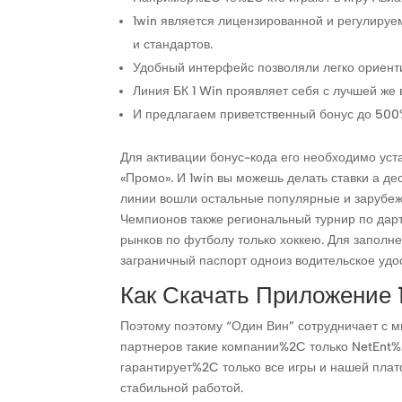
1win является лицензированной и регулиру
и стандартов.
Удобный интерфейс позволяли легко ориентир
Линия БК 1 Win проявляет себя с лучшей же 
И предлагаем приветственный бонус до 500
Для активации бонус-кода его необходимо уст
«Промо». И 1win вы можешь делать ставки а д
линии вошли остальные популярные и зарубежн
Чемпионов также региональный турнир по дарт
рынков по футболу только хоккею. Для запол
заграничный паспорт одноиз водительское удо
Как Скачать Приложение 
Поэтому поэтому “Один Вин” сотрудничает с м
партнеров такие компании%2C только NetEnt%
гарантирует%2C только все игры и нашей пла
стабильной работой.