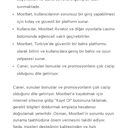
sunmaktadır.
Mostbet, kullanıcılarının sorunsuz bir giriş yapabilmesi
için kolay ve güvenli bir platform sunar.
Kullanıcılar, Mostbet Aviator ve diğer oyunlarla casino
bölümünde eğlenceli vakit geçirebilirler.
Mostbet, Türkiye’de güvenilir bir bahis platformu
olarak bilinir ve kullanıcılara geniş bir bahis ve oyun
yelpazesi sunar.
Caner, sunulan bonuslar ve promosyonların çok cazip
olduğunu dile getiriyor.
Caner, sunulan bonuslar ve promosyonların çok cazip
olduğunu dile getiriyor. Mostbet’e kaydolmak için
internet sitesine gidip “Kayıt Ol” butonuna tıklamak,
gerekli bilgileri doldurmak empieza hesabınızı
doğrulamak yeterlidir. Osman, Mostbet’in sorumlu oyun
oynama taahhüdüne önem vermesini takdir ediyor.
Seda, müşteri desteğinin kalitesinden ve hızlı