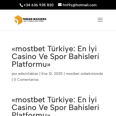
+34 636 935 820
fm19z@hotmail.com
«mostbet Türkiye: En İyi
Casino Ve Spor Bahisleri
Platformu»
por
edwinfabian
|
Ene 12, 2025
|
mostbet ozbekistonda
|
0 Comentarios
«mostbet Türkiye: En İyi
Casino Ve Spor Bahisleri
Platformu»