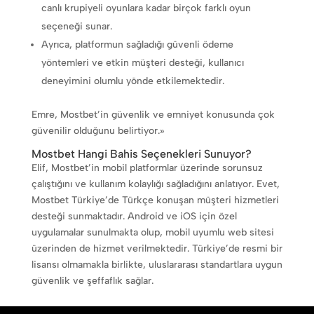
canlı krupiyeli oyunlara kadar birçok farklı oyun
seçeneği sunar.
Ayrıca, platformun sağladığı güvenli ödeme
yöntemleri ve etkin müşteri desteği, kullanıcı
deneyimini olumlu yönde etkilemektedir.
Emre, Mostbet’in güvenlik ve emniyet konusunda çok
güvenilir olduğunu belirtiyor.»
Mostbet Hangi Bahis Seçenekleri Sunuyor?
Elif, Mostbet’in mobil platformlar üzerinde sorunsuz
çalıştığını ve kullanım kolaylığı sağladığını anlatıyor. Evet,
Mostbet Türkiye’de Türkçe konuşan müşteri hizmetleri
desteği sunmaktadır. Android ve iOS için özel
uygulamalar sunulmakta olup, mobil uyumlu web sitesi
üzerinden de hizmet verilmektedir. Türkiye’de resmi bir
lisansı olmamakla birlikte, uluslararası standartlara uygun
güvenlik ve şeffaflık sağlar.