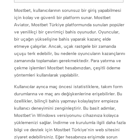
Mostbet, kullanıcılarının sorunsuz bir giriş yapabilmesi
için kolay ve güvenli bir platform sunar. Mostbet
Aviator, Mostbet Türkiye platformunda sunulan popüler
ve yenilikçi bir çevrimiçi bahis oyunudur. Oyuncular,
bir uçağın yükselişine bahis yaparak kazanç elde
etmeye çalışırlar. Ancak, uçak rastgele bir zamanda
uçuşu terk edebilir, bu nedenle oyuncuların kazançlarını
zamanında toplamaları gerekmektedir. Para yatırma ve
çekme işlemleri Mostbet hesabınızdan, çeşitli ödeme
yöntemleri kullanılarak yapılabilir.
Kullanıcılar ayrıca maç öncesi istatistiklere, takım form
durumlarına ve maç anı değişkenlerine erişebilirler. Bu
özellikler, bilinçli bahis yapmayı kolaylaştırır empieza
kullanıcı deneyimini zenginleştirir. Bu basit adımlar,
Mostbet’in Windows versiyonunu cihazınıza kolayca
yüklemenizi sağlar. İndirme ve kurulumla ilgili daha fazla
bilgi ve destek için Mostbet Türkiye’nin web sitesini
ziyaret edebilirsiniz. Eğer hesabınıza erişimde sorun