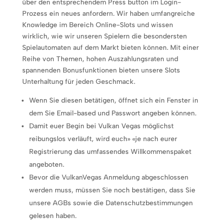
über den entsprechendem Press button im Login-
Prozess ein neues anfordern. Wir haben umfangreiche
Knowledge im Bereich Online-Slots und wissen
wirklich, wie wir unseren Spielern die besondersten
Spielautomaten auf dem Markt bieten können. Mit einer
Reihe von Themen, hohen Auszahlungsraten und
spannenden Bonusfunktionen bieten unsere Slots
Unterhaltung für jeden Geschmack.
Wenn Sie diesen betätigen, öffnet sich ein Fenster in
dem Sie Email-based und Passwort angeben können.
Damit euer Begin bei Vulkan Vegas möglichst
reibungslos verläuft, wird euch» «je nach eurer
Registrierung das umfassendes Willkommenspaket
angeboten.
Bevor die VulkanVegas Anmeldung abgeschlossen
werden muss, müssen Sie noch bestätigen, dass Sie
unsere AGBs sowie die Datenschutzbestimmungen
gelesen haben.