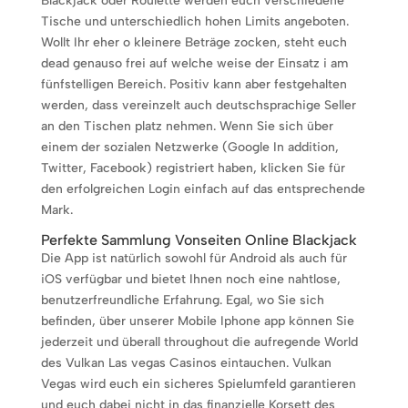
Blackjack oder Roulette werden euch verschiedene
Tische und unterschiedlich hohen Limits angeboten.
Wollt Ihr eher o kleinere Beträge zocken, steht euch
dead genauso frei auf welche weise der Einsatz i am
fünfstelligen Bereich. Positiv kann aber festgehalten
werden, dass vereinzelt auch deutschsprachige Seller
an den Tischen platz nehmen. Wenn Sie sich über
einem der sozialen Netzwerke (Google In addition,
Twitter, Facebook) registriert haben, klicken Sie für
den erfolgreichen Login einfach auf das entsprechende
Mark.
Perfekte Sammlung Vonseiten Online Blackjack
Die App ist natürlich sowohl für Android als auch für
iOS verfügbar und bietet Ihnen noch eine nahtlose,
benutzerfreundliche Erfahrung. Egal, wo Sie sich
befinden, über unserer Mobile Iphone app können Sie
jederzeit und überall throughout die aufregende World
des Vulkan Las vegas Casinos eintauchen. Vulkan
Vegas wird euch ein sicheres Spielumfeld garantieren
und euch dabei nicht in das finanzielle Korsett des