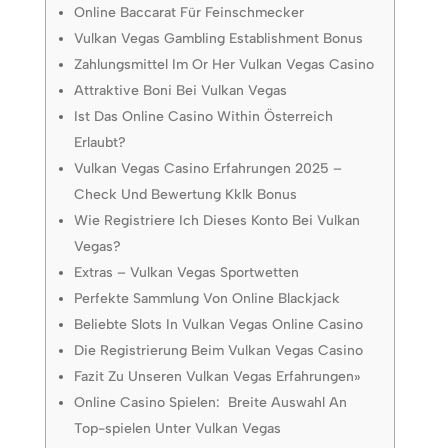
Online Baccarat Für Feinschmecker
Vulkan Vegas Gambling Establishment Bonus
Zahlungsmittel Im Or Her Vulkan Vegas Casino
Attraktive Boni Bei Vulkan Vegas
Ist Das Online Casino Within Österreich
Erlaubt?
Vulkan Vegas Casino Erfahrungen 2025 –
Check Und Bewertung Kklk Bonus
Wie Registriere Ich Dieses Konto Bei Vulkan
Vegas?
Extras – Vulkan Vegas Sportwetten
Perfekte Sammlung Von Online Blackjack
Beliebte Slots In Vulkan Vegas Online Casino
Die Registrierung Beim Vulkan Vegas Casino
Fazit Zu Unseren Vulkan Vegas Erfahrungen»
Online Casino Spielen: Breite Auswahl An
Top-spielen Unter Vulkan Vegas