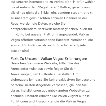
auf unserer Internetseite zu verknüpfen. Hierfür wählen
Sie ebenfalls den “Registrieren” Button, geben dann
allerdings nicht die E-Mail ein, sondern steuern direkt
zu unserem gewünschten sozialen Channel. In der
Regel werden die Daten, welche Sie in
entsprechendem Netzwerk hinterlegt haben, auch für
Ihr Konto bei unserer Plattform angewendet. Vulkan
Vegas offeriert verschiedene Baccarat-Versionen, die
sowohl für Anfänger als auch für erfahrene Spieler
passen sind.
Fazit Zu Unseren Vulkan Vegas Erfahrungen»
Besuchen Sie unsere Web site, füllen Sie das
Anmeldeformular aus sowie folgen Sie den
Anweisungen, um Du Konto zu erstellen. Um
sicherzustellen, dass Sie keine exklusiven Bonusse und
personalisierten Angebote verpassen, glauben Sie
daran, Installationen aus unbekannten Webseiten zu
erlauben. Dadurch erhalten Sie vollen Zugriff auf alle
Funktionen und Pluspunkte, die die Vulkan Vegas