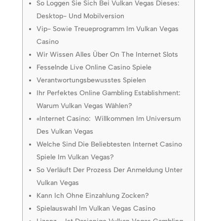
So Loggen Sie Sich Bei Vulkan Vegas Dieses:
Desktop- Und Mobilversion
Vip- Sowie Treueprogramm Im Vulkan Vegas
Casino
Wir Wissen Alles Über On The Internet Slots
Fesselnde Live Online Casino Spiele
Verantwortungsbewusstes Spielen
Ihr Perfektes Online Gambling Establishment:
Warum Vulkan Vegas Wählen?
«Internet Casino: Willkommen Im Universum
Des Vulkan Vegas
Welche Sind Die Beliebtesten Internet Casino
Spiele Im Vulkan Vegas?
So Verläuft Der Prozess Der Anmeldung Unter
Vulkan Vegas
Kann Ich Ohne Einzahlung Zocken?
Spielauswahl Im Vulkan Vegas Casino