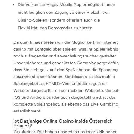
Die Vulkan Las vegas Mobile App ermöglicht Ihnen
nicht lediglich den Zugang zu einer Vielzahl von
Casino-Spielen, sondern offeriert auch die
Flexibilität, den Demomodus zu nutzen.
Darüber hinaus bieten wir die Möglichkeit, im Internet
casino mit Echtgeld über spielen, was Ihr Spielerlebnis
noch aufregender und abwechslungsreicher gestaltet.
Unser sicheres und geschütztes Gameplay sorgt dafür,
dass Sie sich ganz auf den Spaß ebenso die Spannung
zusammenfassen können. Stattdessen ist das mobile
Spielangebot als HTML5-Version jeder regulären
Website dargestellt. Teil der mobilen Webseite, die auf
iOS und Android os identisch dargestellt wird, ist das
komplette Spielangebot, als ebenso das Live Gambling
establishment.
Ist Dasjenige Online Casino Inside Österreich
Erlaubt?
Zu» «keiner Zeit haben unsereins uns trotz kklk hohen