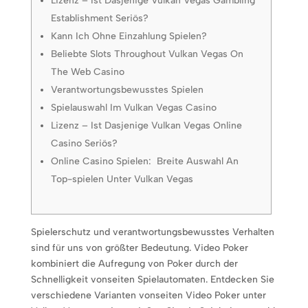
Lizenz – Ist Dasjenige Vulkan Vegas Gambling
Establishment Seriös?
Kann Ich Ohne Einzahlung Spielen?
Beliebte Slots Throughout Vulkan Vegas On
The Web Casino
Verantwortungsbewusstes Spielen
Spielauswahl Im Vulkan Vegas Casino
Lizenz – Ist Dasjenige Vulkan Vegas Online
Casino Seriös?
Online Casino Spielen: Breite Auswahl An
Top-spielen Unter Vulkan Vegas
Spielerschutz und verantwortungsbewusstes Verhalten
sind für uns von größter Bedeutung. Video Poker
kombiniert die Aufregung von Poker durch der
Schnelligkeit vonseiten Spielautomaten. Entdecken Sie
verschiedene Varianten vonseiten Video Poker unter