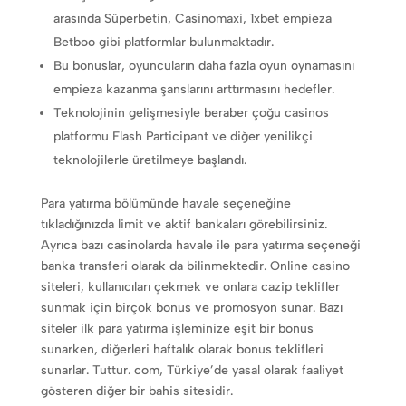
arasında Süperbetin, Casinomaxi, 1xbet empieza
Betboo gibi platformlar bulunmaktadır.
Bu bonuslar, oyuncuların daha fazla oyun oynamasını
empieza kazanma şanslarını arttırmasını hedefler.
Teknolojinin gelişmesiyle beraber çoğu casinos
platformu Flash Participant ve diğer yenilikçi
teknolojilerle üretilmeye başlandı.
Para yatırma bölümünde havale seçeneğine
tıkladığınızda limit ve aktif bankaları görebilirsiniz.
Ayrıca bazı casinolarda havale ile para yatırma seçeneği
banka transferi olarak da bilinmektedir. Online casino
siteleri, kullanıcıları çekmek ve onlara cazip teklifler
sunmak için birçok bonus ve promosyon sunar. Bazı
siteler ilk para yatırma işleminize eşit bir bonus
sunarken, diğerleri haftalık olarak bonus teklifleri
sunarlar. Tuttur. com, Türkiye’de yasal olarak faaliyet
gösteren diğer bir bahis sitesidir.