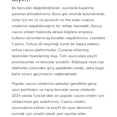
Bu bonusları değerlendirerek, oyunlarda kazanma
şansınızı arttırabilirsiniz. Bunu göz önünde bulundurarak,
sizler için en iyi ve güvenilir on the web» «casino
sitelerine ulaşabileceğiniz bir rehber hazırladık. Ayrıca,
casino siteleri hakkında detaylı bilgilere empieza
kullanıcı yorumlarına ag buradan ulaşabilirsiniz. Leonbets
Casino, Türkçe dil seçeneği sunan bir başka yabancı
online casino platformudur. Curacao eGaming
tarafından lisanslanmış olup, Türk oyunculara çeşitli
promosyonlar ve bonuslar sunabilir. Bilgisayar veya cep
telefonları üzerinden giriş yapılabilen siteler, daha özgür
bahis süreci geçirmenizi sağlamaktadır.
Popüler casino sitelerinin adresleri genellikle geniş
oyun portföyleri ve cazip bonuslar sunan sitelerdir.
2024 yılında Türkiye’deki en popüler casino siteleri için
rehberimize göz atabilirsiniz. Casino siteleri,
oyuncularına kaliteli ve keyifli bir oyun deneyimi
sunmak için sürekli olarak yeni oyunlar ekler.