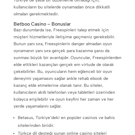
Türkiye’de yasal bir düzenleme olmadığı için,
kullanıcıların bu sitelerde oynamadan önce dikkatli
olmaları gerekmektedir.
Betboo Casino – Bonuslar
Bazı durumlarda ise, Freespinleri talep etmek için
müşteri hizmetleriyle iletişime geçmeniz gerekebilir.
Bunun yanı sıra, Freespinlerin danger almadan oyun
oynamanın yanı sıra gerçek para kazanma şansı da
sunması büyük bir avantajdır. Oyuncular, Freespinlerden
elde ettikleri kazançları gerçek em virtude de olarak
çekebilirler. Bu, oyuncuların hem eğlenceli bir oyun
deneyimi yaşamasını sağlar ankle rehab ebook de
kazanç elde etmelerine olanak tanır. Bu siteler,
kullanıcıların akıllı telefonları veya tabletleri üzerinden
kolayca erişilebilir ve oyun keyfini her zaman ve her
yerde yaşamalarını sağlar.
Betasus, Türkiye’deki en popüler casinos ve bahis
sitelerinden biridir.
Türkçe dil desteği sunan online casino siteleri