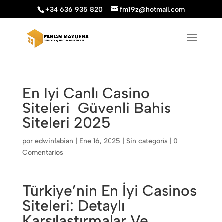
+34 636 935 820
fm19z@hotmail.com
En Iyi Canlı Casino
Siteleri ️ Güvenli Bahis
Siteleri 2025
por
edwinfabian
|
Ene 16, 2025
|
Sin categoría
|
0
Comentarios
Türkiye’nin En İyi Casinos
Siteleri: Detaylı
Karşılaştırmalar Ve