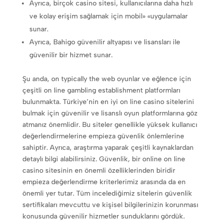
Ayrıca, birçok casino sitesi, kullanıcılarına daha hızlı
ve kolay erişim sağlamak için mobil» «uygulamalar
sunar.
Ayrıca, Bahigo güvenilir altyapısı ve lisansları ile
güvenilir bir hizmet sunar.
Şu anda, on typically the web oyunlar ve eğlence için
çeşitli on line gambling establishment platformları
bulunmakta. Türkiye’nin en iyi on line casino sitelerini
bulmak için güvenilir ve lisanslı oyun platformlarına göz
atmanız önemlidir. Bu siteler genellikle yüksek kullanıcı
değerlendirmelerine empieza güvenlik önlemlerine
sahiptir. Ayrıca, araştırma yaparak çeşitli kaynaklardan
detaylı bilgi alabilirsiniz. Güvenlik, bir online on line
casino sitesinin en önemli özelliklerinden biridir
empieza değerlendirme kriterlerimiz arasında da en
önemli yer tutar. Tüm incelediğimiz sitelerin güvenlik
sertifikaları mevcuttu ve kişisel bilgilerinizin korunması
konusunda güvenilir hizmetler sunduklarını gördük.