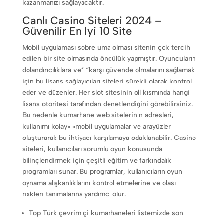
kazanmanızı sağlayacaktır.
Canlı Casino Siteleri 2024 –
Güvenilir En Iyi 10 Site
Mobil uygulaması sobre uma olması sitenin çok tercih
edilen bir site olmasında öncülük yapmıştır. Oyuncuların
dolandırıcılıklara ve” “karşı güvende olmalarını sağlamak
için bu lisans sağlayıcıları siteleri sürekli olarak kontrol
eder ve düzenler. Her slot sitesinin oll kısmında hangi
lisans otoritesi tarafından denetlendiğini görebilirsiniz.
Bu nedenle kumarhane web sitelerinin adresleri,
kullanımı kolay» «mobil uygulamalar ve arayüzler
oluşturarak bu ihtiyacı karşılamaya odaklanabilir. Casino
siteleri, kullanıcıları sorumlu oyun konusunda
bilinçlendirmek için çeşitli eğitim ve farkındalık
programları sunar. Bu programlar, kullanıcıların oyun
oynama alışkanlıklarını kontrol etmelerine ve olası
riskleri tanımalarına yardımcı olur.
Top Türk çevrimiçi kumarhaneleri listemizde son