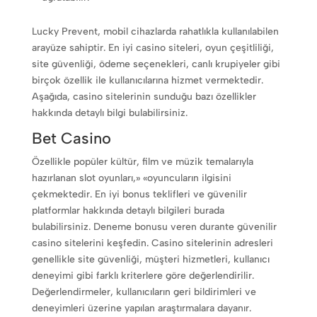
Lucky Prevent, mobil cihazlarda rahatlıkla kullanılabilen
arayüze sahiptir. En iyi casino siteleri, oyun çeşitliliği,
site güvenliği, ödeme seçenekleri, canlı krupiyeler gibi
birçok özellik ile kullanıcılarına hizmet vermektedir.
Aşağıda, casino sitelerinin sunduğu bazı özellikler
hakkında detaylı bilgi bulabilirsiniz.
Bet Casino
Özellikle popüler kültür, film ve müzik temalarıyla
hazırlanan slot oyunları,» «oyuncuların ilgisini
çekmektedir. En iyi bonus teklifleri ve güvenilir
platformlar hakkında detaylı bilgileri burada
bulabilirsiniz. Deneme bonusu veren durante güvenilir
casino sitelerini keşfedin. Casino sitelerinin adresleri
genellikle site güvenliği, müşteri hizmetleri, kullanıcı
deneyimi gibi farklı kriterlere göre değerlendirilir.
Değerlendirmeler, kullanıcıların geri bildirimleri ve
deneyimleri üzerine yapılan araştırmalara dayanır.