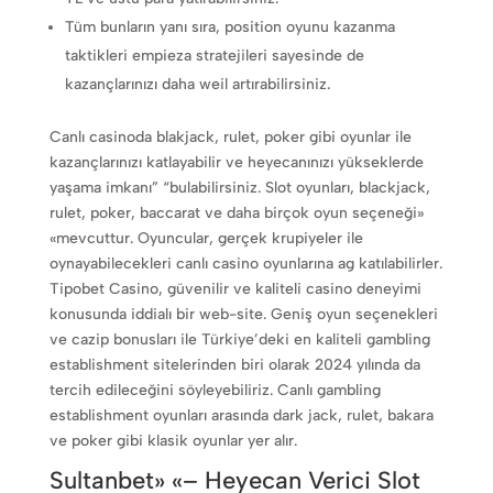
Tüm bunların yanı sıra, position oyunu kazanma
taktikleri empieza stratejileri sayesinde de
kazançlarınızı daha weil artırabilirsiniz.
Canlı casinoda blakjack, rulet, poker gibi oyunlar ile
kazançlarınızı katlayabilir ve heyecanınızı yükseklerde
yaşama imkanı” “bulabilirsiniz. Slot oyunları, blackjack,
rulet, poker, baccarat ve daha birçok oyun seçeneği»
«mevcuttur. Oyuncular, gerçek krupiyeler ile
oynayabilecekleri canlı casino oyunlarına ag katılabilirler.
Tipobet Casino, güvenilir ve kaliteli casino deneyimi
konusunda iddialı bir web-site. Geniş oyun seçenekleri
ve cazip bonusları ile Türkiye’deki en kaliteli gambling
establishment sitelerinden biri olarak 2024 yılında da
tercih edileceğini söyleyebiliriz. Canlı gambling
establishment oyunları arasında dark jack, rulet, bakara
ve poker gibi klasik oyunlar yer alır.
Sultanbet» «– Heyecan Verici Slot