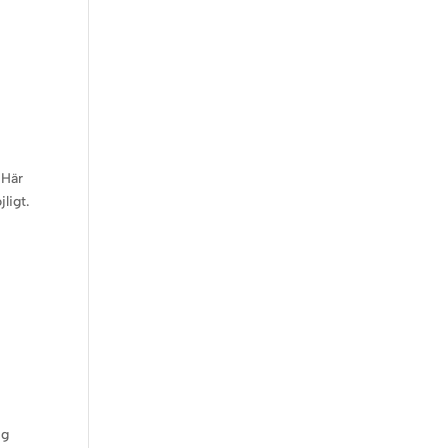
 Här
ligt.
ig