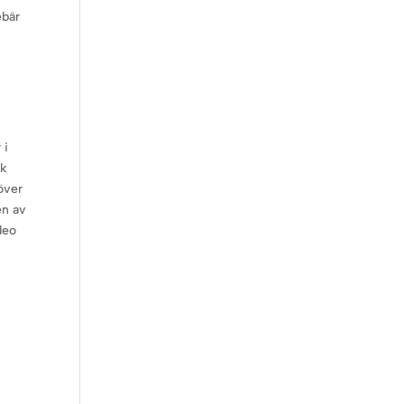
ebär
 i
sk
över
en av
deo