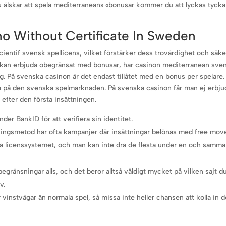
u älskar att spela mediterranean» «bonusar kommer du att lyckas tyck
no Without Certificate In Sweden
ientif svensk spellicens, vilket förstärker dess trovärdighet och säke
om kan erbjuda obegränsat med bonusar, har casinon mediterranean sve
g. På svenska casinon är det endast tillåtet med en bonus per spelare.
åtna på den svenska spelmarknaden. På svenska casinon får man ej erbju
efter den första insättningen.
er BankID för att verifiera sin identitet.
ngsmetod har ofta kampanjer där insättningar belönas med free mov
ka licenssystemet, och man kan inte dra de flesta under en och samma
egränsningar alls, och det beror alltså väldigt mycket på vilken sajt d
v.
r vinstvägar än normala spel, så missa inte heller chansen att kolla in 