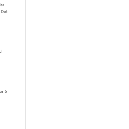
ler
. Det
d
or 6