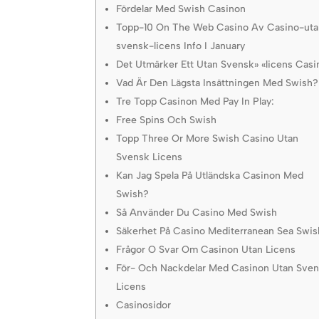
Fördelar Med Swish Casinon
Topp-10 On The Web Casino Av Casino-uta
svensk-licens Info I January
Det Utmärker Ett Utan Svensk» «licens Casi
Vad Är Den Lägsta Insättningen Med Swish?
Tre Topp Casinon Med Pay In Play:
Free Spins Och Swish
Topp Three Or More Swish Casino Utan
Svensk Licens
Kan Jag Spela På Utländska Casinon Med
Swish?
Så Använder Du Casino Med Swish
Säkerhet På Casino Mediterranean Sea Swis
Frågor O Svar Om Casinon Utan Licens
För- Och Nackdelar Med Casinon Utan Sve
Licens
Casinosidor