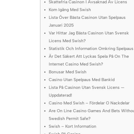
Skattefria Casinon I Avsaknad Av Licens
Kom Igång Med Swish
Lista Över Bästa Casinon Utan Spelpaus
Januari 2025
Var Hittar Jag Bästa Casinon Utan Svensk
Licens Med Swish?
Statistik Och Information Omkring Spelpaus
Är Det Säkert Att Lyckas Spela På On The
Internet Casino Med Swish?
Bonusar Med Swish
Casino Utan Spelpaus Med Bankid
Lista På Casinon Utan Svensk Licens —
Uppdaterad!
Casino Med Swish – Fördelar O Nackdelar
Are On Line Casino Games And Bets Witho
Swedish Permit Safe?
Swish – Kort Information