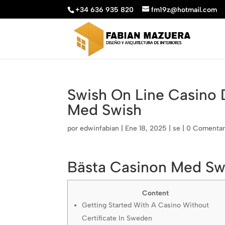
+34 636 935 820
fm19z@hotmail.com
Swish On Line Casino D
Med Swish
por
edwinfabian
|
Ene 18, 2025
|
se
|
0 Comentar
Bästa Casinon Med Swi
Content
Getting Started With A Casino Without
Certificate In Sweden