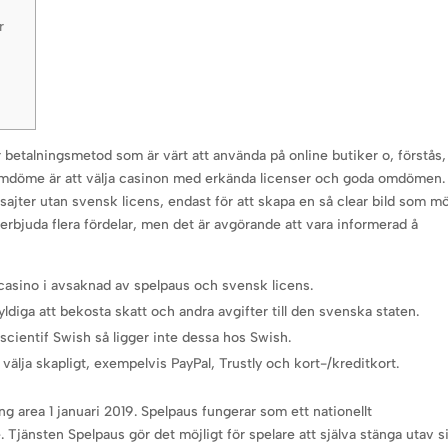
r
 betalningsmetod som är värt att använda på online butiker o, förstås,
 omdöme är att välja casinon med erkända licenser och goda omdömen.
sajter utan svensk licens, endast för att skapa en så clear bild som möj
erbjuda flera fördelar, men det är avgörande att vara informerad å
ll casino i avsaknad av spelpaus och svensk licens.
diga att bekosta skatt och andra avgifter till den svenska staten.
scientif Swish så ligger inte dessa hos Swish.
lja skapligt, exempelvis PayPal, Trustly och kort-/kreditkort.
ng area 1 januari 2019. Spelpaus fungerar som ett nationellt
 Tjänsten Spelpaus gör det möjligt för spelare att själva stänga utav s