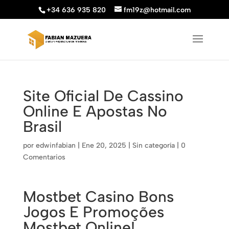
+34 636 935 820
fm19z@hotmail.com
Site Oficial De Cassino
Online E Apostas No
Brasil
por
edwinfabian
|
Ene 20, 2025
|
Sin categoría
|
0
Comentarios
Mostbet Casino Bons
Jogos E Promoções
Mostbet Online!