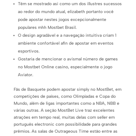
Têm se mostrado asi como um dos illustres sucessos
ao redor do mundo atual, elizabeth portanto você
pode apostar nestes jogos excepcionalmente
populares mhh Mostbet Brasil.
O design agradável e a navegação intuitiva criam 1
ambiente confortável afin de apostar em eventos
esportivos.
Gostaria de mencionar o avismal número de games
no Mostbet Online casino, especialmente o jogo
Aviator.
Fãs de Basquete podem apostar simply no MostBet, em
competições de países, como Olimpíadas e Copa do
Mundo, além de ligas importantes como a NBA, NBB e
várias outras. A seção MostBet Live traz excelentes
atrações em tempo real, muitas delas com seller em
português electronic com possibilidade para grandes
prêmios. As salas de Outrageous Time estão entre as