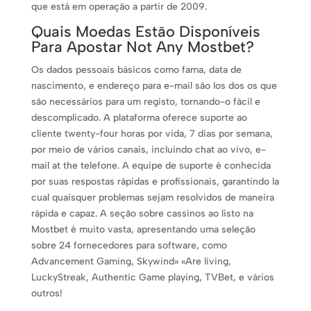
que está em operação a partir de 2009.
Quais Moedas Estão Disponíveis
Para Apostar Not Any Mostbet?
Os dados pessoais básicos como fama, data de
nascimento, e endereço para e-mail são los dos os que
são necessários para um registo, tornando-o fácil e
descomplicado. A plataforma oferece suporte ao
cliente twenty-four horas por vida, 7 dias por semana,
por meio de vários canais, incluindo chat ao vivo, e-
mail at the telefone. A equipe de suporte é conhecida
por suas respostas rápidas e profissionais, garantindo la
cual quaisquer problemas sejam resolvidos de maneira
rápida e capaz. A seção sobre cassinos ao listo na
Mostbet é muito vasta, apresentando uma seleção
sobre 24 fornecedores para software, como
Advancement Gaming, Skywind» «Are living,
LuckyStreak, Authentic Game playing, TVBet, e vários
outros!