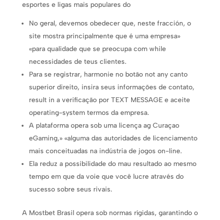
esportes e ligas mais populares do
No geral, devemos obedecer que, neste fracción, o
site mostra principalmente que é uma empresa»
«para qualidade que se preocupa com while
necessidades de teus clientes.
Para se registrar, harmonie no botão not any canto
superior direito, insira seus informações de contato,
result in a verificação por TEXT MESSAGE e aceite
operating-system termos da empresa.
A plataforma opera sob uma licença ag Curaçao
eGaming,» «alguma das autoridades de licenciamento
mais conceituadas na indústria de jogos on-line.
Ela reduz a possibilidade do mau resultado ao mesmo
tempo em que da voie que você lucre através do
sucesso sobre seus rivais.
A Mostbet Brasil opera sob normas rígidas, garantindo o