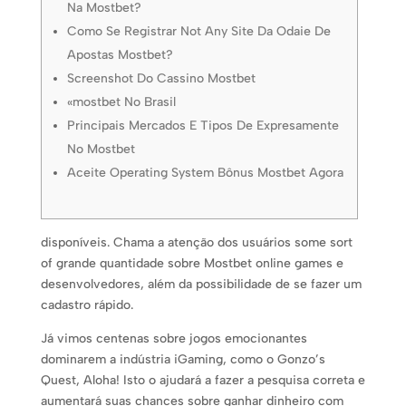
Na Mostbet?
Como Se Registrar Not Any Site Da Odaie De
Apostas Mostbet?
Screenshot Do Cassino Mostbet
«mostbet No Brasil
Principais Mercados E Tipos De Expresamente
No Mostbet
Aceite Operating System Bônus Mostbet Agora
disponíveis. Chama a atenção dos usuários some sort
of grande quantidade sobre Mostbet online games e
desenvolvedores, além da possibilidade de se fazer um
cadastro rápido.
Já vimos centenas sobre jogos emocionantes
dominarem a indústria iGaming, como o Gonzo’s
Quest, Aloha! Isto o ajudará a fazer a pesquisa correta e
aumentará suas chances sobre ganhar dinheiro com