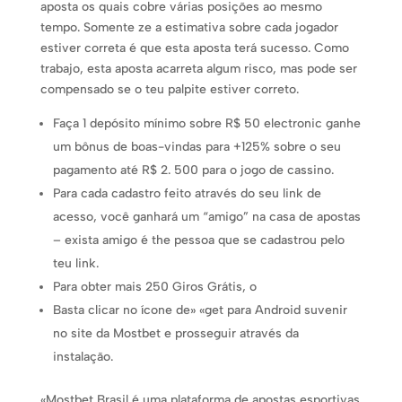
aposta os quais cobre várias posições ao mesmo
tempo. Somente ze a estimativa sobre cada jogador
estiver correta é que esta aposta terá sucesso. Como
trabajo, esta aposta acarreta algum risco, mas pode ser
compensado se o teu palpite estiver correto.
Faça 1 depósito mínimo sobre R$ 50 electronic ganhe
um bônus de boas-vindas para +125% sobre o seu
pagamento até R$ 2. 500 para o jogo de cassino.
Para cada cadastro feito através do seu link de
acesso, você ganhará um “amigo” na casa de apostas
– exista amigo é the pessoa que se cadastrou pelo
teu link.
Para obter mais 250 Giros Grátis, o
Basta clicar no ícone de» «get para Android suvenir
no site da Mostbet e prosseguir através da
instalação.
«Mostbet Brasil é uma plataforma de apostas esportivas