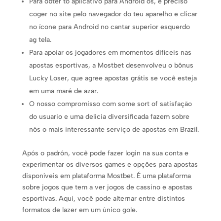
Para obter to aplicativo para Android os, é preciso
coger no site pelo navegador do teu aparelho e clicar
no ícone para Android no cantar superior esquerdo
ag tela.
Para apoiar os jogadores em momentos difíceis nas
apostas esportivas, a Mostbet desenvolveu o bônus
Lucky Loser, que agree apostas grátis se você esteja
em uma maré de azar.
O nosso compromisso com some sort of satisfação
do usuario e uma delicia diversificada fazem sobre
nós o mais interessante serviço de apostas em Brazil.
Após o padrón, você pode fazer login na sua conta e
experimentar os diversos games e opções para apostas
disponíveis em plataforma Mostbet. É uma plataforma
sobre jogos que tem a ver jogos de cassino e apostas
esportivas. Aqui, você pode alternar entre distintos
formatos de lazer em um único gole.