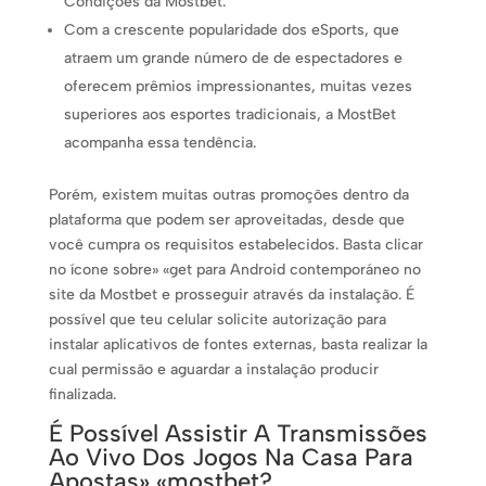
Condições da Mostbet.
Com a crescente popularidade dos eSports, que
atraem um grande número de de espectadores e
oferecem prêmios impressionantes, muitas vezes
superiores aos esportes tradicionais, a MostBet
acompanha essa tendência.
Porém, existem muitas outras promoções dentro da
plataforma que podem ser aproveitadas, desde que
você cumpra os requisitos estabelecidos. Basta clicar
no ícone sobre» «get para Android contemporáneo no
site da Mostbet e prosseguir através da instalação. É
possível que teu celular solicite autorização para
instalar aplicativos de fontes externas, basta realizar la
cual permissão e aguardar a instalação producir
finalizada.
É Possível Assistir A Transmissões
Ao Vivo Dos Jogos Na Casa Para
Apostas» «mostbet?