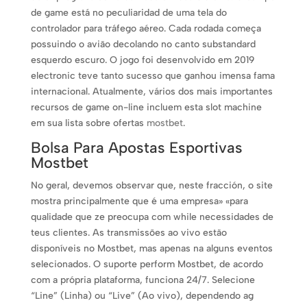
de game está no peculiaridad de uma tela do
controlador para tráfego aéreo. Cada rodada começa
possuindo o avião decolando no canto substandard
esquerdo escuro. O jogo foi desenvolvido em 2019
electronic teve tanto sucesso que ganhou imensa fama
internacional. Atualmente, vários dos mais importantes
recursos de game on-line incluem esta slot machine
em sua lista sobre ofertas
mostbet
.
Bolsa Para Apostas Esportivas
Mostbet
No geral, devemos observar que, neste fracción, o site
mostra principalmente que é uma empresa» «para
qualidade que ze preocupa com while necessidades de
teus clientes. As transmissões ao vivo estão
disponíveis no Mostbet, mas apenas na alguns eventos
selecionados. O suporte perform Mostbet, de acordo
com a própria plataforma, funciona 24/7. Selecione
“Line” (Linha) ou “Live” (Ao vivo), dependendo ag