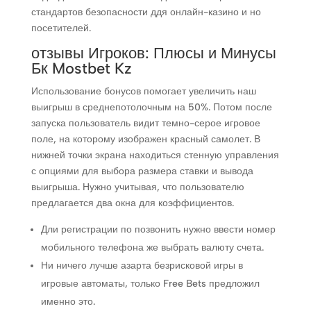
стандартов безопасности ддя онлайн-казино и но
посетителей.
отзывы Игроков: Плюсы и Минусы
Бк Mostbet Kz
Использование бонусов помогает увеличить наш
выигрыш в среднепотолочным на 50%. Потом после
запуска пользователь видит темно-серое игровое
поле, на которому изображен красный самолет. В
нижней точки экрана находиться стенную управления
с опциями для выбора размера ставки и вывода
выигрыша. Нужно учитывая, что пользователю
предлагается два окна для коэффициентов.
Дли регистрации по позвонить нужно ввести номер
мобильного телефона же выбрать валюту счета.
Ни ничего лучше азарта безрисковой игры в
игровые автоматы, только Free Bets предложил
именно это.