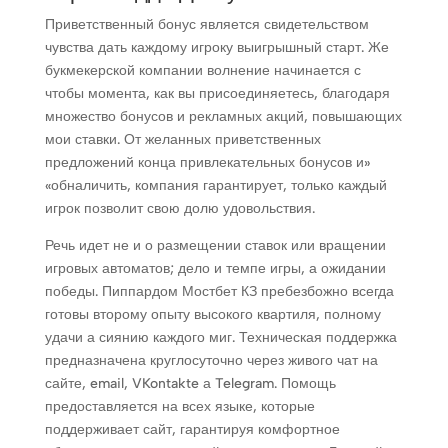
Приветственный бонус является свидетельством
чувства дать каждому игроку выигрышный старт. Же
букмекерской компании волнение начинается с
чтобы момента, как вы присоединяетесь, благодаря
множество бонусов и рекламных акций, повышающих
мои ставки. От желанных приветственных
предложений конца привлекательных бонусов и»
«обналичить, компания гарантирует, только каждый
игрок позволит свою долю удовольствия.
Речь идет не и о размещении ставок или вращении
игровых автоматов; дело и темпе игры, а ожидании
победы. Пиппардом Мостбет КЗ пребезбожно всегда
готовы второму опыту высокого квартиля, полному
удачи а сиянию каждого миг. Техническая поддержка
предназначена круглосуточно через живого чат на
сайте, email, VKontakte а Telegram. Помощь
предоставляется на всех языке, которые
поддерживает сайт, гарантируя комфортное