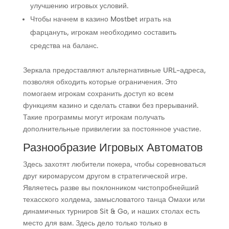
улучшению игровых условий.
Чтобы начнем в казино Mostbet играть на
фарцануть, игрокам необходимо составить
средства на баланс.
Зеркала предоставляют альтернативные URL-адреса,
позволяя обходить которые ограничения. Это
помогаем игрокам сохранить доступ ко всем
функциям казино и сделать ставки без прерываний.
Такие программы могут игрокам получать
дополнительные привилегии за постоянное участие.
Разнообразие Игровых Автоматов
Здесь захотят любители покера, чтобы соревноваться
друг киромарусом другом в стратегической игре.
Являетесь разве вы поклонником чистопробнейший
техасского холдема, замысловатого танца Омахи или
динамичных турниров Sit & Go, и наших столах есть
место для вам. Здесь дело только только в