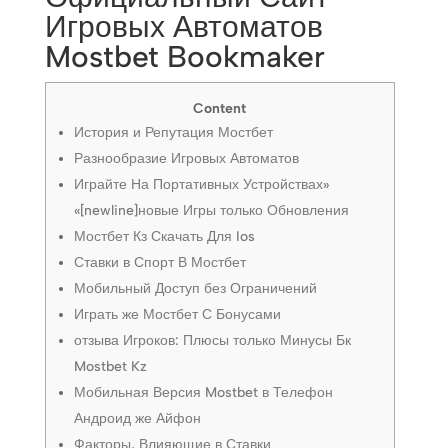
Игровых Автоматов
Mostbet Bookmaker
Content
История и Репутация Мостбет
Разнообразие Игровых Автоматов
Играйте На Портативных Устройствах»
«[newline]новые Игры только Обновления
Мостбет Кз Скачать Для Ios
Ставки в Спорт В Мостбет
Мобильный Доступ без Ограничений
Играть же Мостбет С Бонусами
отзыва Игроков: Плюсы только Минусы Бк
Mostbet Kz
Мобильная Версия Mostbet в Телефон
Андроид же Айфон
Факторы, Влияющие в Ставки