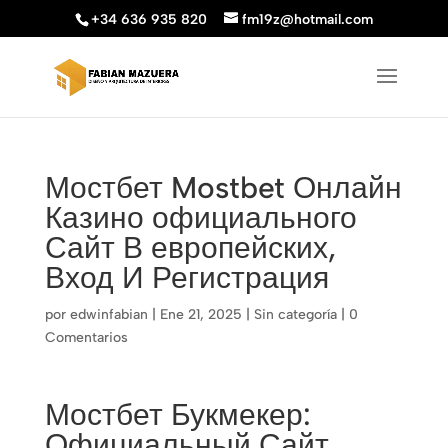
+34 636 935 820
fm19z@hotmail.com
Мостбет Mostbet Онлайн
Казино официального
Сайт В европейских,
Вход И Регистрация
por
edwinfabian
|
Ene 21, 2025
|
Sin categoría
|
0
Comentarios
Мостбет Букмекер:
Официальный Сайт