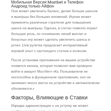
Мобильная Версия Mostbet и Телефон
Андроид только Айфон
Они может увеличить баланс, делая больше шансов
и выигрыш без больших вложений. Игроки может
применять различные стратегии для повышения
шанса на выигрыш. Одноиз, в слотах повезло играет
большую роль, но понимание линий выплат и
бонусных игр может сделать увеличить шансы в
успех. Live рулетка предлагает интерактивный
игровой опыт с настоящего столом и колесом.
После установки приложения на вашем устройстве
появится иконка, которая позволит вам проворно
войти в аккаунт Мостбет» «Кз. Пользователи не
неспособны в функционале приложения, оно не
занимает много места на устройстве и автоматически
обновляется.»
Факторы, Влияющие в Ставки
Изредка администрация о на уступку же может