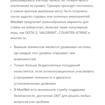
разблокировать учетную запись, но только» «всего
исключение из правил. Турниры проходят постоянно,
и самые крупные выигрыши могут быть получены
после задолго годовых или сезонных мероприятий.
Mostbet предлагает разнообразные варианты для
ставок на киберспорт, включая такие популярные
игры, как DOTA 2, VALORANT, COUNTER-STRIKE и
многие те.
Важным элементом является уровневая система,
где каждый этот уровень открывает чем
возможностей.
Только больше бездепозитных поощрений
начисляется, если антиоппозиционные участвовать
в программе лояльности и двигаться
установленными уровнями.
В MostBet есть внутренняя службу поддержки
безопасности, доступная 24/7 для решать любых
вопросов или проблем.