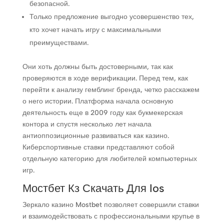
безопасной.
Только предложение выгодно усовершенство тех,
кто хочет начать игру с максимальными
преимуществами.
Они хоть должны быть достоверными, так как
проверяются в ходе верификации. Перед тем, как
перейти к анализу гемблинг бренда, четко расскажем
о него истории. Платформа начала основную
деятельность еще в 2009 году как букмекерская
контора и спустя несколько лет начала
антиоппозиционные развиваться как казино.
Киберспортивные ставки представляют собой
отдельную категорию для любителей компьютерных
игр.
Мостбет Кз Скачать Для Ios
Зеркало казино Mostbet позволяет совершили ставки
и взаимодействовать с профессиональными крупье в