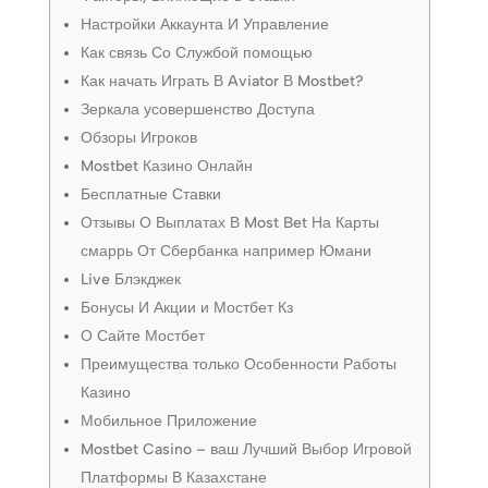
Настройки Аккаунта И Управление
Как связь Со Службой помощью
Как начать Играть В Aviator В Mostbet?
Зеркала усовершенство Доступа
Обзоры Игроков
Mostbet Казино Онлайн
Бесплатные Ставки
Отзывы О Выплатах В Most Bet На Карты
смаррь От Сбербанка например Юмани
Live Блэкджек
Бонусы И Акции и Мостбет Кз
О Сайте Мостбет
Преимущества только Особенности Работы
Казино
Мобильное Приложение
Mostbet Casino – ваш Лучший Выбор Игровой
Платформы В Казахстане