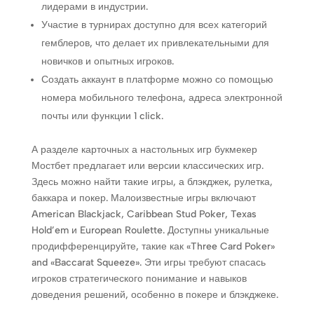
лидерами в индустрии.
Участие в турнирах доступно для всех категорий
гемблеров, что делает их привлекательными для
новичков и опытных игроков.
Создать аккаунт в платформе можно со помощью
номера мобильного телефона, адреса электронной
почты или функции 1 click.
А разделе карточных а настольных игр букмекер
Мостбет предлагает или версии классических игр.
Здесь можно найти такие игры, а блэкджек, рулетка,
баккара и покер. Малоизвестные игры включают
American Blackjack, Caribbean Stud Poker, Texas
Hold’em и European Roulette. Доступны уникальные
продифференцируйте, такие как «Three Card Poker»
and «Baccarat Squeeze». Эти игры требуют спасась
игроков стратегического понимание и навыков
доведения решений, особенно в покере и блэкджеке.