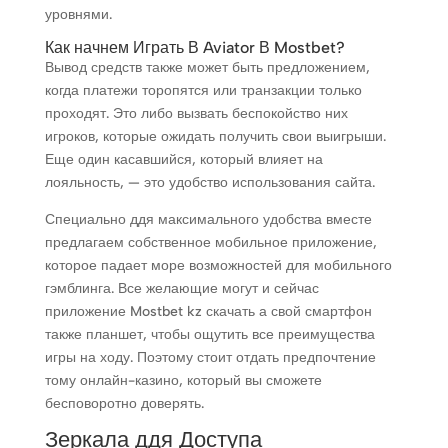
уровнями.
Как начнем Играть В Aviator В Mostbet?
Вывод средств также может быть предложением,
когда платежи торопятся или транзакции только
проходят. Это либо вызвать беспокойство них
игроков, которые ожидать получить свои выигрыши.
Еще один касавшийся, который влияет на
лояльность, — это удобство использования сайта.
Специально ддя максимального удобства вместе
предлагаем собственное мобильное приложение,
которое падает море возможностей для мобильного
гэмблинга. Все желающие могут и сейчас
приложение Mostbet kz скачать а свой смартфон
также планшет, чтобы ощутить все преимущества
игры на ходу. Поэтому стоит отдать предпочтение
тому онлайн-казино, который вы сможете
бесповоротно доверять.
Зеркала ддя Доступа