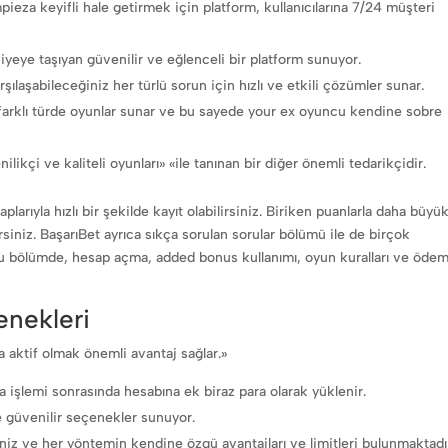
eza keyifli hale getirmek için platform, kullanıcılarına 7/24 müşteri
yeye taşıyan güvenilir ve eğlenceli bir platform sunuyor.
şılaşabileceğiniz her türlü sorun için hızlı ve etkili çözümler sunar.
 farklı türde oyunlar sunar ve bu sayede your ex oyuncu kendine sobre
ikçi ve kaliteli oyunları» «ile tanınan bir diğer önemli tedarikçidir.
arıyla hızlı bir şekilde kayıt olabilirsiniz. Biriken puanlarla daha büyü
irsiniz. BaşarıBet ayrıca sıkça sorulan sorular bölümü ile de birçok
 Bu bölümde, hesap açma, added bonus kullanımı, oyun kuralları ve öde
enekleri
 aktif olmak önemli avantaj sağlar.»
a işlemi sonrasında hesabına ek biraz para olarak yüklenir.
e güvenilir seçenekler sunuyor.
iniz ve her yöntemin kendine özgü avantajları ve limitleri bulunmaktadı