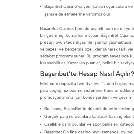
BaşarıBet Casino’ya yeni katılan oyunculara ve
şansı elde etmelerine yardımcı olur.
BaşarıBet Casino, hem deneyimli hem de en yeni oy
bir çevrimiçi kumarhane yapar. BaşarıBet Casino
prestijli oyun tedarikçisi ile işbirliği yapmaktadır.
yelpazesi ve benzersiz özellikler sunarak fark yar
sadakat programı sunar. Bu program sayesinde kul
kazanabilirler. Kazanılan puanlar, belirli bir seviye
Başarıbet’te Hesap Nasıl Açılır
Minimum depozito twenty-five TL’den başlar, maks
para seçtiğiniz ödeme sistemine transfer edilecek
promosyonlarımız için bonus şartlarını ve çevrim 
Bu lisans, BaşarıBet’in düzenli denetimlerden g
Gerçek para ile oyunlara katılarak kazanç elde e
Özellikle canlı oyunlar ve spor bahisleri katego
Başarıbet On line casino, aynı zamanda, oyuncu