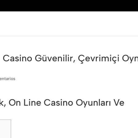
, Casino Güvenilir, Çevrimiçi Oy
ntarios
k, On Line Casino Oyunları Ve