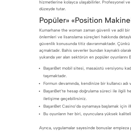
hizmetlerine kolayca ulaşabilirler. Profesyonel 
düzeyde tutar.
Popüler» «Position Makinel
Kumarhane the woman zaman güvenli ve adil bir o
önlemleri ve lisanslama süreçleri hakkında detaylı
güvenlik konusunda titiz davranmaktadır. Çünkü 
açmaktadır. Bahis severler bundan kaynaklı olarak 
yukarıda yer alan sektörün en popüler oyunlarını B
BaşarıBet mobil sitesi, masaüstü versiyonu kadar
taşımaktadır.
Formun devamında, kendinize bir kullanıcı adı 
BaşarıBet’te hesap doğrulama süreci ile ilgili 
iletişime geçebilirsiniz.
BaşarıBet Casino’da oynamaya başlamak için ilk
Bu oyunların her biri, oyunculara yüksek kalitel
Ayrıca, uygulamalar sayesinde bonuslar empieza pr