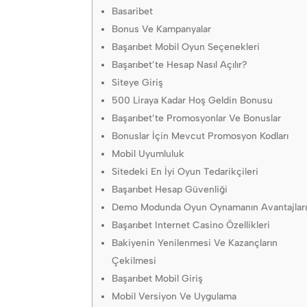
Basaribet
Bonus Ve Kampanyalar
Başarıbet Mobil Oyun Seçenekleri
Başarıbet’te Hesap Nasıl Açılır?
Siteye Giriş
500 Liraya Kadar Hoş Geldin Bonusu
Başarıbet’te Promosyonlar Ve Bonuslar
Bonuslar İçin Mevcut Promosyon Kodları
Mobil Uyumluluk
Sitedeki En İyi Oyun Tedarikçileri
Başarıbet Hesap Güvenliği
Demo Modunda Oyun Oynamanın Avantajlar
Başarıbet Internet Casino Özellikleri
Bakiyenin Yenilenmesi Ve Kazançların
Çekilmesi
Başarıbet Mobil Giriş
Mobil Versiyon Ve Uygulama