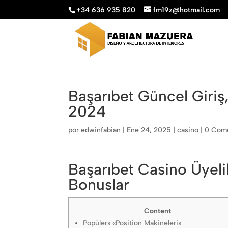
+34 636 935 820
fm19z@hotmail.com
Başarıbet Güncel Giriş
2024
por
edwinfabian
|
Ene 24, 2025
|
casino
|
0 Come
Başarıbet Casino Üyeli
Bonuslar
Content
Popüler» «Position Makineleri»