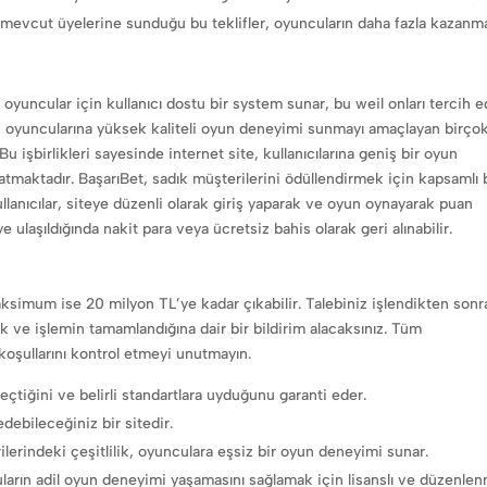
 mevcut üyelerine sunduğu bu teklifler, oyuncuların daha fazla kazanm
uncular için kullanıcı dostu bir system sunar, bu weil onları tercih e
, oyuncularına yüksek kaliteli oyun deneyimi sunmayı amaçlayan birço
 Bu işbirlikleri sayesinde internet site, kullanıcılarına geniş bir oyun
atmaktadır. BaşarıBet, sadık müşterilerini ödüllendirmek için kapsamlı 
lanıcılar, siteye düzenli olarak giriş yaparak ve oyun oynayarak puan
ye ulaşıldığında nakit para veya ücretsiz bahis olarak geri alınabilir.
?
imum ise 20 milyon TL’ye kadar çıkabilir. Talebiniz işlendikten sonr
 ve işlemin tamamlandığına dair bir bildirim alacaksınız. Tüm
koşullarını kontrol etmeyi unutmayın.
eçtiğini ve belirli standartlara uyduğunu garanti eder.
debileceğiniz bir sitedir.
rilerindeki çeşitlilik, oyunculara eşsiz bir oyun deneyimi sunar.
ların adil oyun deneyimi yaşamasını sağlamak için lisanslı ve düzenle