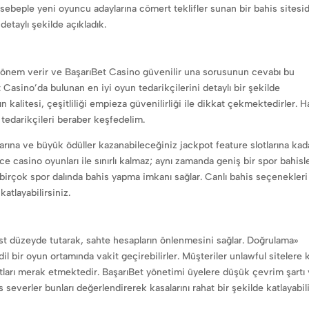
u sebeple yeni oyuncu adaylarına cömert teklifler sunan bir bahis sitesid
detaylı şekilde açıkladık.
ük» «önem verir ve BaşarıBet Casino güvenilir una sorusunun cevabı bu
Casino’da bulunan en iyi oyun tedarikçilerini detaylı bir şekilde
n kalitesi, çeşitliliği empieza güvenilirliği ile dikkat çekmektedirler. H
 tedarikçileri beraber keşfedelim.
larına ve büyük ödüller kazanabileceğiniz jackpot feature slotlarına kad
e casino oyunları ile sınırlı kalmaz; aynı zamanda geniş bir spor bahisl
birçok spor dalında bahis yapma imkanı sağlar. Canlı bahis seçenekleri 
atlayabilirsiniz.
 üst düzeyde tutarak, sahte hesapların önlenmesini sağlar. Doğrulama»
il bir oyun ortamında vakit geçirebilirler. Müşteriler unlawful sitelere 
atları merak etmektedir. BaşarıBet yönetimi üyelere düşük çevrim şartı
everler bunları değerlendirerek kasalarını rahat bir şekilde katlayabili