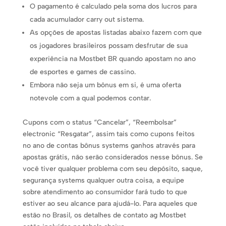
O pagamento é calculado pela soma dos lucros para
cada acumulador carry out sistema.
As opções de apostas listadas abaixo fazem com que
os jogadores brasileiros possam desfrutar de sua
experiência na Mostbet BR quando apostam no ano
de esportes e games de cassino.
Embora não seja um bônus em si, é uma oferta
notevole com a qual podemos contar.
Cupons com o status “Cancelar”, “Reembolsar”
electronic “Resgatar”, assim tais como cupons feitos
no ano de contas bônus systems ganhos através para
apostas grátis, não serão considerados nesse bônus. Se
você tiver qualquer problema com seu depósito, saque,
segurança systems qualquer outra coisa, a equipe
sobre atendimento ao consumidor fará tudo to que
estiver ao seu alcance para ajudá-lo. Para aqueles que
estão no Brasil, os detalhes de contato ag Mostbet