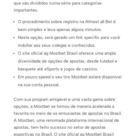
que são divididos numa série para categorias
importantes.
O procedimento sobre registro na Almost all Bet é
bem simples e leva apenas alguns minutos.
Nesta opção, será gerado um link specific para você
indultar aos seus colegas e conhecidos.
O site oficial ag Mostbet Brasil oferece uma ampla
diversidade de opções de apostas, desde futebol e
basquete até eSports e jogos de cassino.
Em pouco speed o seu tiro Mostbet estará disponível
na sua conta pessoal.
Com sua program amigável e uma vasta gama sobre
opções, a Mostbet se tornou de manera acelerada a
favorita no meio de os entusiastas de apostas no Brasil.
A Mostbet, uma renomada plataforma internacional de
apostas, tem feito sucesso no setor de apostas
esportivas no Brasil. O site oficial ag Mostbet Brasil