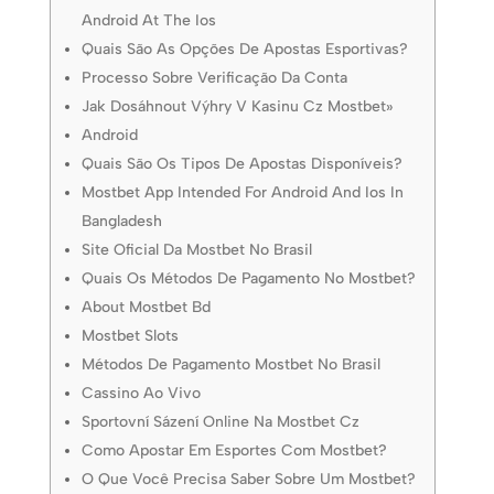
Android At The Ios
Quais São As Opções De Apostas Esportivas?
Processo Sobre Verificação Da Conta
Jak Dosáhnout Výhry V Kasinu Cz Mostbet»
Android
Quais São Os Tipos De Apostas Disponíveis?
Mostbet App Intended For Android And Ios In
Bangladesh
Site Oficial Da Mostbet No Brasil
Quais Os Métodos De Pagamento No Mostbet?
About Mostbet Bd
Mostbet Slots
Métodos De Pagamento Mostbet No Brasil
Cassino Ao Vivo
Sportovní Sázení Online Na Mostbet Cz
Como Apostar Em Esportes Com Mostbet?
O Que Você Precisa Saber Sobre Um Mostbet?