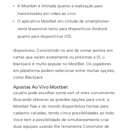
A Mostbet é limitada quanto a realização para
transmissões em vídeo ao vivo.
O aplicativo Mostbet em virtude de smartphone»
«está disponível tanto para dispositivos Android
quanto para dispositivos iOS.
disponíveis. Consistindo no ano de somar pontos em
cartas que sejam exatamente ou próximas a 21, u
blackjack é muito popular no MostBet. Os jogadores
em plataforma podem selecionar entre muitas opções,
como Blackjack
Apostas Ao Vivo Mostbet
usuário pode escolher some sort of mais conveniente.
Buscando oferecer as grandes opções para você, a
Mostbet País e do mundo disponibiliza formas para
cadastro variadas, tendo cinco possibilidades ao todo.
Você tem a possibilidade de simultaneamente criar
duas equipes usando the ferramenta Construtor de