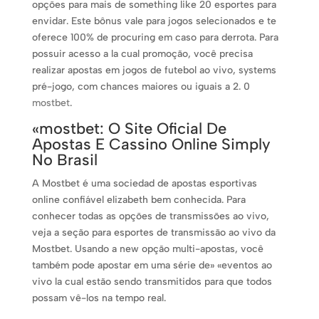
opções para mais de something like 20 esportes para
envidar. Este bônus vale para jogos selecionados e te
oferece 100% de procuring em caso para derrota. Para
possuir acesso a la cual promoção, você precisa
realizar apostas em jogos de futebol ao vivo, systems
pré-jogo, com chances maiores ou iguais a 2. 0
mostbet
.
«mostbet: O Site Oficial De
Apostas E Cassino Online Simply
No Brasil
A Mostbet é uma sociedad de apostas esportivas
online confiável elizabeth bem conhecida. Para
conhecer todas as opções de transmissões ao vivo,
veja a seção para esportes de transmissão ao vivo da
Mostbet. Usando a new opção multi-apostas, você
também pode apostar em uma série de» «eventos ao
vivo la cual estão sendo transmitidos para que todos
possam vê-los na tempo real.