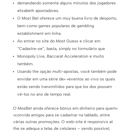
demandando somente alguns minutos dos jogadores
elizabeth apostadores.
O Most Bet oferece um muy buena livro de desporto,
bem como games populares de gambling
establishment em linha.
Ao entrar no site do Most Guess e clicar em
“Cadastre-se”, basta, simply no formulário que
Monopoly Live, Baccarat Acceleration e muito
também.
Usando the opção multi-apostas, você também pode
envidar em uma série de» «eventos ao vivo os quais
estão sendo transmitidos para que los dos possam
vê-los no ano de tempo real.
O MosBet ainda oferece bônus em dinheiro para quem»
«convida amigos para ze cadastrar na tablado, entre
várias outras promoções. O web-site é responsivo at
the se adequa a telas de celulares – sendo possível,