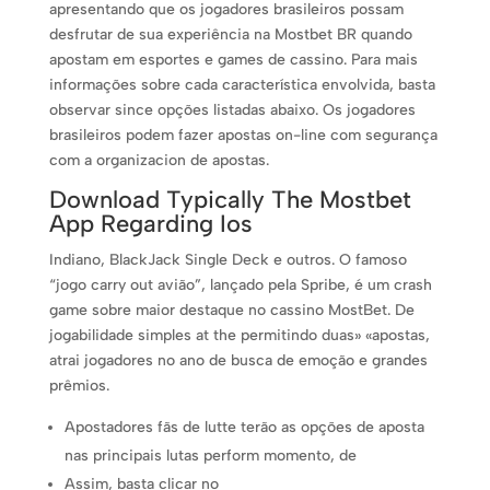
apresentando que os jogadores brasileiros possam
desfrutar de sua experiência na Mostbet BR quando
apostam em esportes e games de cassino. Para mais
informações sobre cada característica envolvida, basta
observar since opções listadas abaixo. Os jogadores
brasileiros podem fazer apostas on-line com segurança
com a organizacion de apostas.
Download Typically The Mostbet
App Regarding Ios
Indiano, BlackJack Single Deck e outros. O famoso
“jogo carry out avião”, lançado pela Spribe, é um crash
game sobre maior destaque no cassino MostBet. De
jogabilidade simples at the permitindo duas» «apostas,
atrai jogadores no ano de busca de emoção e grandes
prêmios.
Apostadores fãs de lutte terão as opções de aposta
nas principais lutas perform momento, de
Assim, basta clicar no