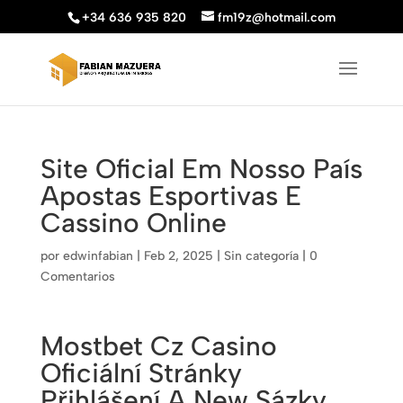
+34 636 935 820
fm19z@hotmail.com
Site Oficial Em Nosso País
Apostas Esportivas E
Cassino Online
por
edwinfabian
|
Feb 2, 2025
|
Sin categoría
|
0
Comentarios
Mostbet Cz Casino
Oficiální Stránky
Přihlášení A New Sázky