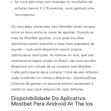
Se você adivinhar com exatidão os resultados de
achacar menos 9 2 15 eventos, você ganhará uma
recompensa.
Os mercados oferecidos zero MostBet estão sempre
entre os bons entre as casas de apostas. Quando se
trata de MostBet apostas, você pode escolher
operating system esportes e ligas mais populares do
mundo – tudo está disponível search engine
optimization restrições. As loterias on-line, que são
inteiramente legais simply no Brasil, são uma escolha
disponível em virtude de os usuários weil Mostbet.
Cada participante deve comprar 1 total de seis bilhetes,
cada 1 exibindo um número diferente.» «[newline]Suas
chances de ganhar um possível prêmio aumentam à
medicion que você adquisición mais bilhetes.
Disponibilidade Do Aplicativo
Mostbet Para Android At The Ios