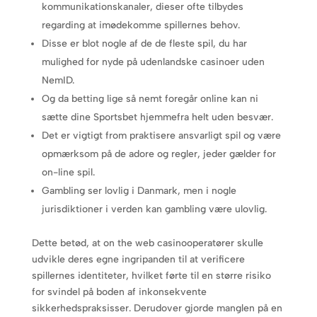
kommunikationskanaler, dieser ofte tilbydes
regarding at imødekomme spillernes behov.
Disse er blot nogle af de de fleste spil, du har
mulighed for nyde på udenlandske casinoer uden
NemID.
Og da betting lige så nemt foregår online kan ni
sætte dine Sportsbet hjemmefra helt uden besvær.
Det er vigtigt from praktisere ansvarligt spil og være
opmærksom på de adore og regler, jeder gælder for
on-line spil.
Gambling ser lovlig i Danmark, men i nogle
jurisdiktioner i verden kan gambling være ulovlig.
Dette betød, at on the web casinooperatører skulle
udvikle deres egne ingripanden til at verificere
spillernes identiteter, hvilket førte til en større risiko
for svindel på boden af inkonsekvente
sikkerhedspraksisser. Derudover gjorde manglen på en