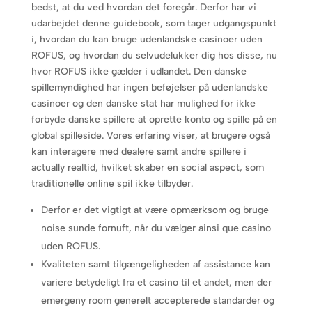
bedst, at du ved hvordan det foregår. Derfor har vi
udarbejdet denne guidebook, som tager udgangspunkt
i, hvordan du kan bruge udenlandske casinoer uden
ROFUS, og hvordan du selvudelukker dig hos disse, nu
hvor ROFUS ikke gælder i udlandet. Den danske
spillemyndighed har ingen beføjelser på udenlandske
casinoer og den danske stat har mulighed for ikke
forbyde danske spillere at oprette konto og spille på en
global spilleside. Vores erfaring viser, at brugere også
kan interagere med dealere samt andre spillere i
actually realtid, hvilket skaber en social aspect, som
traditionelle online spil ikke tilbyder.
Derfor er det vigtigt at være opmærksom og bruge
noise sunde fornuft, når du vælger ainsi que casino
uden ROFUS.
Kvaliteten samt tilgængeligheden af assistance kan
variere betydeligt fra et casino til et andet, men der
emergeny room generelt accepterede standarder og