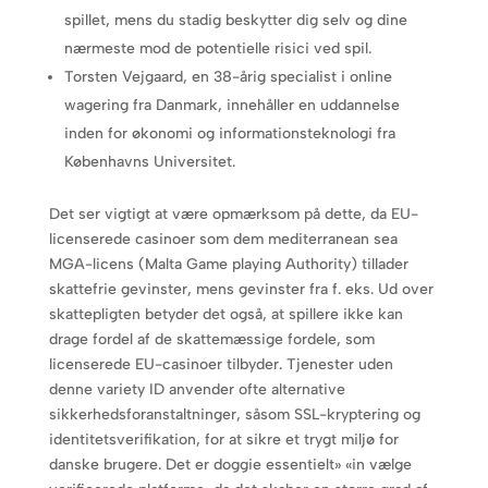
spillet, mens du stadig beskytter dig selv og dine
nærmeste mod de potentielle risici ved spil.
Torsten Vejgaard, en 38-årig specialist i online
wagering fra Danmark, innehåller en uddannelse
inden for økonomi og informationsteknologi fra
Københavns Universitet.
Det ser vigtigt at være opmærksom på dette, da EU-
licenserede casinoer som dem mediterranean sea
MGA-licens (Malta Game playing Authority) tillader
skattefrie gevinster, mens gevinster fra f. eks. Ud over
skattepligten betyder det også, at spillere ikke kan
drage fordel af de skattemæssige fordele, som
licenserede EU-casinoer tilbyder. Tjenester uden
denne variety ID anvender ofte alternative
sikkerhedsforanstaltninger, såsom SSL-kryptering og
identitetsverifikation, for at sikre et trygt miljø for
danske brugere. Det er doggie essentielt» «in vælge