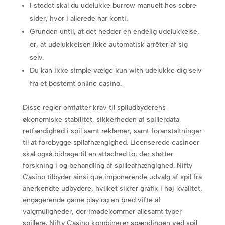
I stedet skal du udelukke burrow manuelt hos sobre
sider, hvor i allerede har konti.
Grunden until, at det hedder en endelig udelukkelse,
er, at udelukkelsen ikke automatisk arrêter af sig
selv.
Du kan ikke simple vælge kun with udelukke dig selv
fra et bestemt online casino.
Disse regler omfatter krav til spiludbyderens
økonomiske stabilitet, sikkerheden af spillerdata,
retfærdighed i spil samt reklamer, samt foranstaltninger
til at forebygge spilafhængighed. Licenserede casinoer
skal også bidrage til en attached to, der støtter
forskning i og behandling af spilleafhængighed. Nifty
Casino tilbyder ainsi que imponerende udvalg af spil fra
anerkendte udbydere, hvilket sikrer grafik i høj kvalitet,
engagerende game play og en bred vifte af
valgmuligheder, der imødekommer allesamt typer
spillere. Nifty Casino kombinerer spændingen ved spil