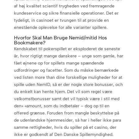
af høj kvalitet scientif trygheden ved fremragende
kundeservice og sikre finansielle operationer. Det er
tydeligt, in casinoet er tvungen til at provide en
enestående oplevelse for alle varianter spillere.
Hvorfor Skal Man Bruge Nemid/mitid Hos
Bookmakere?
Kendskabet til pokerspillet er eksploderet de seneste
år, hvor rigtigt mange danskere – unge som gamle, har
fået øjnene op for spillets mange spændende
udfordringer og facetter. Som du måske bemærkede
ved listen more than dine forskellige muligheder for at
spille uden NemID, så er der nogle store bonusser, och
du enkelt kan hente hjem. Det vil som regel være
velkomstbonusser samt det vil typisk være i stil med
den» «amount, som du indbetaler – dog op til en
offered grænse. Foruden from mangle beskyttelse på
de udenlandske hjemmesider, så har i heller ikke para
samme rettigheder, hvis du spiller på et casino, der
ikke er godkendt af Den Danske Spillemyndighed.