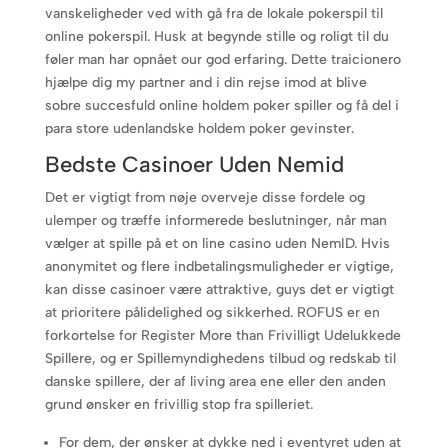
vanskeligheder ved with gå fra de lokale pokerspil til
online pokerspil. Husk at begynde stille og roligt til du
føler man har opnået our god erfaring. Dette traicionero
hjælpe dig my partner and i din rejse imod at blive
sobre succesfuld online holdem poker spiller og få del i
para store udenlandske holdem poker gevinster.
Bedste Casinoer Uden Nemid
Det er vigtigt from nøje overveje disse fordele og
ulemper og træffe informerede beslutninger, når man
vælger at spille på et on line casino uden NemID. Hvis
anonymitet og flere indbetalingsmuligheder er vigtige,
kan disse casinoer være attraktive, guys det er vigtigt
at prioritere pålidelighed og sikkerhed. ROFUS er en
forkortelse for Register More than Frivilligt Udelukkede
Spillere, og er Spillemyndighedens tilbud og redskab til
danske spillere, der af living area ene eller den anden
grund ønsker en frivillig stop fra spilleriet.
For dem, der ønsker at dykke ned i eventyret uden at