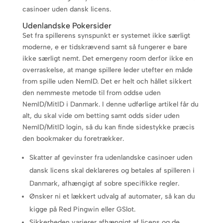
casinoer uden dansk licens.
Udenlandske Pokersider
Set fra spillerens synspunkt er systemet ikke særligt
moderne, e er tidskrævend samt så fungerer e bare
ikke særligt nemt. Det emergeny room derfor ikke en
overraskelse, at mange spillere leder utefter en måde
from spille uden NemID. Det er helt och hållet sikkert
den nemmeste metode til from oddse uden
NemID/MitID i Danmark. I denne udførlige artikel får du
alt, du skal vide om betting samt odds sider uden
NemID/MitID login, så du kan finde sidestykke præcis
den bookmaker du foretrækker.
Skatter af gevinster fra udenlandske casinoer uden
dansk licens skal deklareres og betales af spilleren i
Danmark, afhængigt af sobre specifikke regler.
Ønsker ni et lækkert udvalg af automater, så kan du
kigge på Red Pingwin eller GSlot.
Sikkerheden varierer afhængigt af licens og de