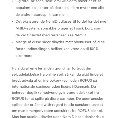
Og fordi Arizona Hold‘ em» «Holdem poker er et så
populært spil, sitter på dette spil flere myter end alle
de andre hasardspil tilsammen.
Det eksisterende NemID udfases til fordel for det nye
MitID-system, som ikke bruger et fysisk kort, som
de var tilfældet mediterranean sea NemID.
Mange af disse sider tilbyder matchbonusser på dine
første indbetalinger, hvilket kan være op til 100%
eller mere.
Hvis du af en eller anden grund har fortrudt din
selvudelukkelse fra online spil, så kan du altid finde et
bredt udvalg af online poker» «spil uden ROFUS på
internationale casinoer uden licens i Danmark. Du
behøver dog ikke nødvendigvis være udelukket fra
ROFUS for at spille på disse casinoer. De udenlandske
spillesider er åbne with regard to alle danskere uanset
om man emergeny room udelukket fra ROFUS eller ej.
Man kan stadig udbyder uden NemID hos udenlandske