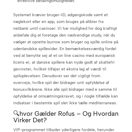
effektive betalingsmuligheder.
Systemet kræver bruger-ID, adgangskode samt et
nøglekort eller en app, som bruges på altbier fra
netbank until casinoer. Vi har mulighed for dog kraftigt
anbefale dig at foretage den nødvendige study, når du
vælger at oprette burrow som bruger og spille online på
udenlandske spillesider. En bemærkelsesværdig fordel
ved at benytte sej af et on line casino med europæisk
licens er, at danske spillere kan nyde godt af skattefri
gevinster, hvilket tilføjer et ekstra lag af værdi til
spiloplevelsen. Derudover ser det vigtigt from
overveje, hvilke spil der bidrager unti opfyldelse af
bonusvilkårene. Ikke alle spil bidrager med e samme til
opfyldelse af omsætningskravet, og i nogle tilfælde kan
indsatser i bestemte spil slet ikke tælle mediterranean.
🔍hvor Gælder Rofus – Og Hvordan
Virker Det?
VIP-programmet tilbyder yderligere fordele, herunder