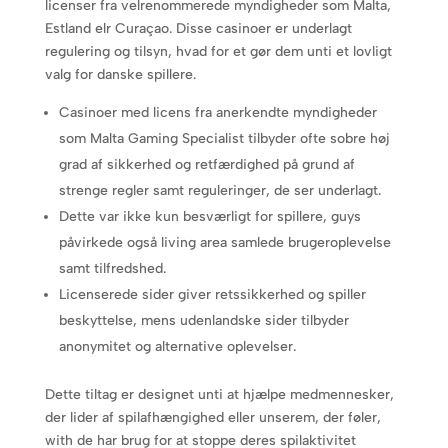
licenser fra velrenommerede myndigheder som Malta,
Estland elr Curaçao. Disse casinoer er underlagt
regulering og tilsyn, hvad for et gør dem unti et lovligt
valg for danske spillere.
Casinoer med licens fra anerkendte myndigheder
som Malta Gaming Specialist tilbyder ofte sobre høj
grad af sikkerhed og retfærdighed på grund af
strenge regler samt reguleringer, de ser underlagt.
Dette var ikke kun besværligt for spillere, guys
påvirkede også living area samlede brugeroplevelse
samt tilfredshed.
Licenserede sider giver retssikkerhed og spiller
beskyttelse, mens udenlandske sider tilbyder
anonymitet og alternative oplevelser.
Dette tiltag er designet unti at hjælpe medmennesker,
der lider af spilafhængighed eller unserem, der føler,
with de har brug for at stoppe deres spilaktivitet