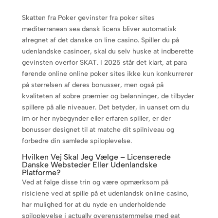
Skatten fra Poker gevinster fra poker sites
mediterranean sea dansk licens bliver automatisk
afregnet af det danske on line casino. Spiller du på
udenlandske casinoer, skal du selv huske at indberette
gevinsten overfor SKAT. I 2025 står det klart, at para
førende online online poker sites ikke kun konkurrerer
på størrelsen af deres bonusser, men også på
kvaliteten af sobre præmier og belønninger, de tilbyder
spillere på alle niveauer. Det betyder, in uanset om du
im or her nybegynder eller erfaren spiller, er der
bonusser designet til at matche dit spilniveau og
forbedre din samlede spiloplevelse.
Hvilken Vej Skal Jeg Vælge – Licenserede
Danske Websteder Eller Udenlandske
Platforme?
Ved at følge disse trin og være opmærksom på
risiciene ved at spille på et udenlandsk online casino,
har mulighed for at du nyde en underholdende
spiloplevelse i actually overensstemmelse med eat