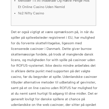
Metoder Til At Indbetale Og Hæve Penge Hos
Et Online Casino Uden Nemid
№2 Nifty Casino
Det er også vigtigt at være opmærksom på, in når du
spiller på spilwebsteder registreret i EU, har mulighed
for du forvente skattefritagelse, ligesom med
licenserede casinoer i Danmark. Dette giver burrow
skattemæssige fordele, på trods af manglende dansk
licens, og muligheden for with spille på casinoer uden
for ROFUS-systemet. Ikke desto mindre anbefales det
in afklare dette punkt med supporten på det valgte
casino, før du begynder at spille. Udenlandske casinoer
tilbyder alternative metoder til udbetaling af gevinster,
samt på et on line casino uden ROFUS har mulighed for
at du nemt samt hurtigt få adgang til dine midler. Det er
generelt lovligt for danske spillere at chance på
udenlandske on the web casinoer, der sitter på opnået