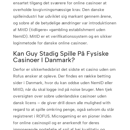
ensartet tilgang det sværere for online casinoer at
overholde lovgivningsmæssige krav. Den danske
spilleindustri har udviklet sig markant gennem årene,
og sobre af de betydelige ændringer var introduktionen
af MitID (tidligere» «gambling establishment uden
NemID). MitID er et verifikationssystem og en sikker
loginmetode for danske online casinoer.
Kan Guy Stadig Spille På Fysiske
Casinoer I Danmark?
Derfor er sikkerhedsbrist det sidste et casino uden om
Rofus ønsker at opleve. Der findes en række betting
sider i Danmark, hvor du kan oddse uden NemID eller
MitID, når du skal logge ind på noise bruger. Men tjek
oversigten over sobre udenlandske casinoer uden
dansk licens – de giver drill down alle mulighed with
regard to at spille omkring penge, også selvom du står
registreret i ROFUS. Microgaming er en pioner inden
for online casinospil og er anerkendt for deres
imponerende portefølje af spil af høj kvalitativ og