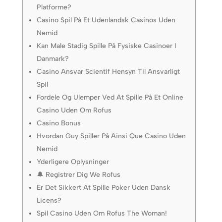
Platforme?
Сasino Spil På Et Udenlandsk Casinos Uden
Nemid
Kan Male Stadig Spille På Fysiske Casinoer I
Danmark?
Casino Ansvar Scientif Hensyn Til Ansvarligt
Spil
Fordele Og Ulemper Ved At Spille På Et Online
Casino Uden Om Rofus
Casino Bonus
Hvordan Guy Spiller På Ainsi Que Casino Uden
Nemid
Yderligere Oplysninger
🔔 Registrer Dig We Rofus
Er Det Sikkert At Spille Poker Uden Dansk
Licens?
Spil Casino Uden Om Rofus The Woman!