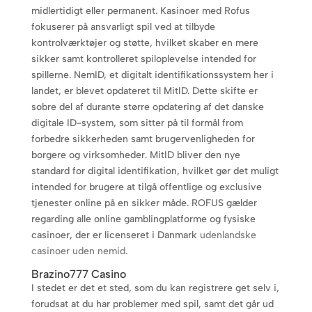
midlertidigt eller permanent. Kasinoer med Rofus
fokuserer på ansvarligt spil ved at tilbyde
kontrolværktøjer og støtte, hvilket skaber en mere
sikker samt kontrolleret spiloplevelse intended for
spillerne. NemID, et digitalt identifikationssystem her i
landet, er blevet opdateret til MitID. Dette skifte er
sobre del af durante større opdatering af det danske
digitale ID-system, som sitter på til formål from
forbedre sikkerheden samt brugervenligheden for
borgere og virksomheder. MitID bliver den nye
standard for digital identifikation, hvilket gør det muligt
intended for brugere at tilgå offentlige og exclusive
tjenester online på en sikker måde. ROFUS gælder
regarding alle online gamblingplatforme og fysiske
casinoer, der er licenseret i Danmark
udenlandske
casinoer uden nemid
.
Brazino777 Casino
I stedet er det et sted, som du kan registrere get selv i,
forudsat at du har problemer med spil, samt det går ud