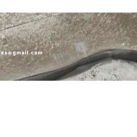
o
ores@gmail.com