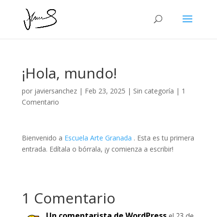
¡Hola, mundo!
por
javiersanchez
|
Feb 23, 2025
|
Sin categoría
|
1
Comentario
Bienvenido a
Escuela Arte Granada
. Esta es tu primera
entrada. Edítala o bórrala, ¡y comienza a escribir!
1 Comentario
Un comentarista de WordPress
el 23 de